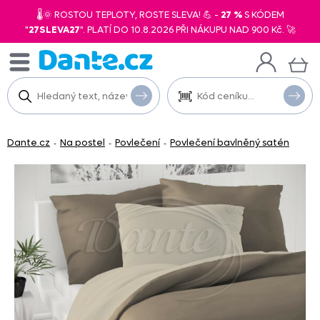
🌡️🌞 ROSTOU TEPLOTY, ROSTE SLEVA! 💪 -
27 %
S KÓDEM
"
27SLEVA27
". PLATÍ DO 10.8.2026 PŘI NÁKUPU NAD 900 Kč. 🚀
Dante.cz
Na postel
Povlečení
Povlečení bavlněný satén
-
-
-