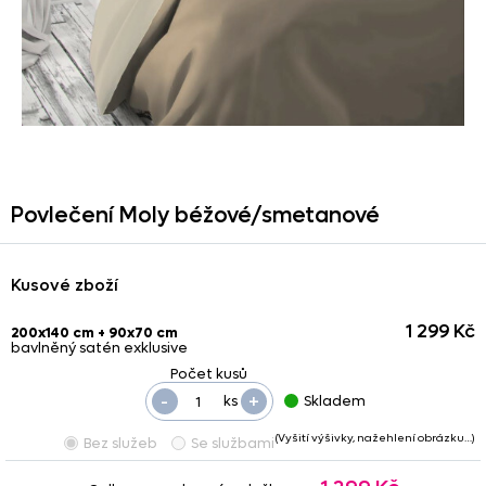
Povlečení Moly béžové/
smetanové
Kusové zboží
1 299 Kč
200x140 cm + 90x70 cm
bavlněný satén exklusive
-
+
ks
Skladem
(Vyšití výšivky, nažehlení obrázku…)
Bez služeb
Se službami