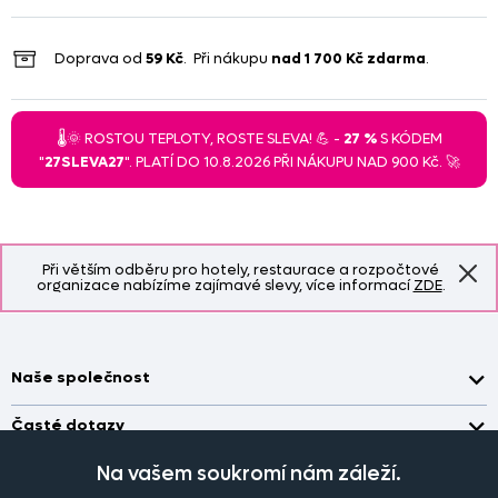
Doprava od
59 Kč
. Při nákupu
nad
1 700 Kč
zdarma
.
🌡️🌞 ROSTOU TEPLOTY, ROSTE SLEVA! 💪 -
27 %
S KÓDEM
"
27SLEVA27
". PLATÍ DO 10.8.2026 PŘI NÁKUPU NAD 900 Kč. 🚀
Při větším odběru pro hotely, restaurace a rozpočtové
organizace nabízíme zajímavé slevy, více informací
ZDE
.
Naše společnost
Doprava a platba
Časté dotazy
Kontakt
Jak změřit okno pro nákup záclon?
Na vašem soukromí nám záleží.
Pobočka
O nás
Jak objednat záclony a závěsy na dante.cz?