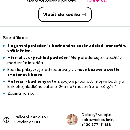
1 299 Kč
Celkem za vybrané položky
Vložit do košíku
Specifikace
Elegantní povlečení z bavlněného saténu doladí atmosféru
vaší ložnice.
Minimalistický vzhled povlečení Moly
předurčuje k použití v
moderním interiéru.
Rub i líc přikrývky je jednobarevný v
tmavě béžové a světle
smetanové barvě
.
Materiál - bavlněný satén
, spojuje přednosti hřejivé bavlny a
lesklého, hladkého saténu. Gramáž materiálu je 140 g/m².
Zapíná na zip.
Dotazy? Volejte
Veškeré ceny jsou
zákaznickou linku
uvedeny s DPH
+420 777 111 818