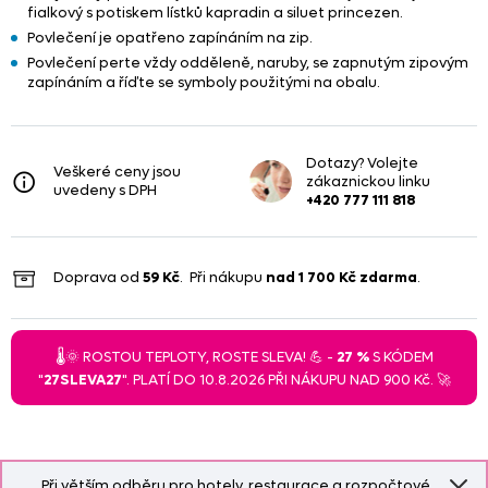
fialkový s potiskem lístků kapradin a siluet princezen.
Povlečení je opatřeno zapínáním na zip.
Povlečení perte vždy odděleně, naruby, se zapnutým zipovým
zapínáním a říďte se symboly použitými na obalu.
Dotazy? Volejte
Veškeré ceny jsou
zákaznickou linku
uvedeny s DPH
+420 777 111 818
Doprava od
59 Kč
. Při nákupu
nad
1 700 Kč
zdarma
.
🌡️🌞 ROSTOU TEPLOTY, ROSTE SLEVA! 💪 -
27 %
S KÓDEM
"
27SLEVA27
". PLATÍ DO 10.8.2026 PŘI NÁKUPU NAD 900 Kč. 🚀
Při větším odběru pro hotely, restaurace a rozpočtové