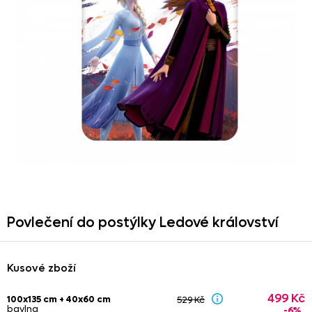
Povlečení do postýlky Ledové království
Kusové zboží
499 Kč
100x135 cm + 40x60 cm
529 Kč
bavlna
-6%