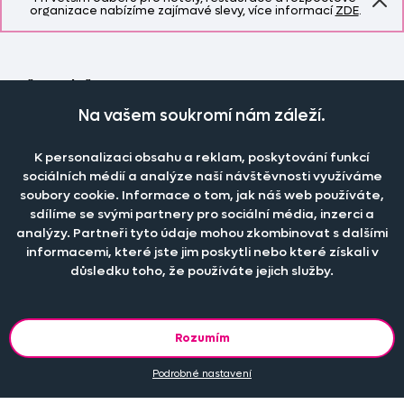
organizace nabízíme zajímavé slevy, více informací
ZDE
.
Naše společnost
Doprava a platba
Na vašem soukromí nám záleží.
Časté dotazy
Kontakt
Jak změřit okno pro nákup záclon?
K personalizaci obsahu a reklam, poskytování funkcí
Pobočka
O nás
sociálních médií a analýze naší návštěvnosti využíváme
Jak objednat záclony a závěsy na dante.cz?
Pobočka a výdej objednávek otevřena
po-pá 7.30 - 16.00
soubory cookie. Informace o tom, jak náš web používáte,
Obchodní podmínky
Jak prát záclony a závěsy?
PRODEJNÍ ODDĚLENÍ - TELEFONICKY
sdílíme se svými partnery pro sociální média, inzerci a
Staňte se členem klubu Dante.cz
po-pá 7:30 - 16:00
analýzy. Partneři tyto údaje mohou zkombinovat s dalšími
Nastavení cookies
Tel.:
777 111 818
Jak prát povlečení a prostěradla?
informacemi, které jste jim poskytli nebo které získali v
Katalog zdarma
e-mail:
dotazy@dante.cz
důsledku toho, že používáte jejich služby.
Informace o materiálech
reklamace:
reklamace@dante.cz
Šití záclon a závěsů
Objevte slevy pro členy, získejte akční nabídky, novinky, tipy a
informace do vaší schránky.
Rozumím
Podrobné nastavení