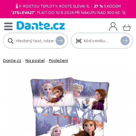
🌡️🌞 ROSTOU TEPLOTY, ROSTE SLEVA! 💪 -
27 %
S KÓDEM
"
27SLEVA27
". PLATÍ DO 10.8.2026 PŘI NÁKUPU NAD 900 Kč. 🚀
Dante.cz
Na postel
Povlečení
-
-