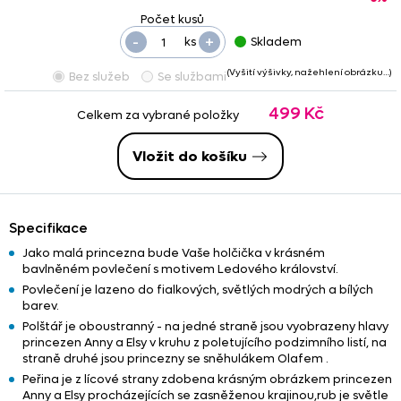
-
+
ks
Skladem
(Vyšití výšivky, nažehlení obrázku…)
Bez služeb
Se službami
499 Kč
Celkem za vybrané položky
Vložit do košíku
Specifikace
Jako malá princezna bude Vaše holčička v krásném
bavlněném povlečení s motivem Ledového království.
Povlečení je lazeno do fialkových, světlých modrých a bílých
barev.
Polštář je oboustranný - na jedné straně jsou vyobrazeny hlavy
princezen Anny a Elsy v kruhu z poletujícího podzimního listí, na
straně druhé jsou princezny se sněhulákem Olafem .
Peřina je z lícové strany zdobena krásným obrázkem princezen
Anny a Elsy procházejících se zasněženou krajinou,rub je světle