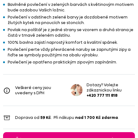
Bavlněné povlečení v zelených barvách s květinovým motivem
bude ozdobou Vašich ložnic.
Povlečení v odstínech zelené barvy je dozdobené motivem
žlutých kytek na pnoucích se stoncích.
Povlak na polštář je z jedné strany se vzorem a druhá strana je
čistá v tmavě zeleném odstínu.
100% bavlna zajistí naprostý komfort a kvalitní spánek.
Povlečení perte vždy převrácené naruby se zapnutými zipy a
řiďte se symboly použitými na obalu výrobku.
Povlečení je opatřeno praktickým zipovým zapínáním.
Dotazy? Volejte
Veškeré ceny jsou
zákaznickou linku
uvedeny s DPH
+420 777 111 818
Doprava od
59 Kč
. Při nákupu
nad
1 700 Kč
zdarma
.