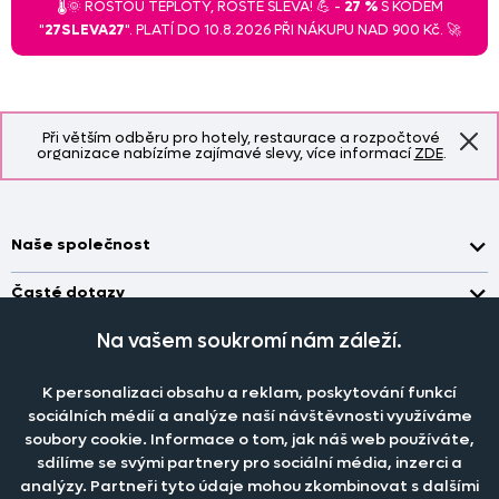
🌡️🌞 ROSTOU TEPLOTY, ROSTE SLEVA! 💪 -
27 %
S KÓDEM
"
27SLEVA27
". PLATÍ DO 10.8.2026 PŘI NÁKUPU NAD 900 Kč. 🚀
Při větším odběru pro hotely, restaurace a rozpočtové
organizace nabízíme zajímavé slevy, více informací
ZDE
.
Naše společnost
Doprava a platba
Časté dotazy
Kontakt
Jak změřit okno pro nákup záclon?
Na vašem soukromí nám záleží.
Pobočka
O nás
Jak objednat záclony a závěsy na dante.cz?
Pobočka a výdej objednávek otevřena
po-pá 7.30 - 16.00
Obchodní podmínky
K personalizaci obsahu a reklam, poskytování funkcí
Jak prát záclony a závěsy?
PRODEJNÍ ODDĚLENÍ - TELEFONICKY
sociálních médií a analýze naší návštěvnosti využíváme
Staňte se členem klubu Dante.cz
po-pá 7:30 - 16:00
Nastavení cookies
Tel.:
777 111 818
Jak prát povlečení a prostěradla?
soubory cookie. Informace o tom, jak náš web používáte,
sdílíme se svými partnery pro sociální média, inzerci a
Katalog zdarma
e-mail:
dotazy@dante.cz
Informace o materiálech
reklamace:
reklamace@dante.cz
analýzy. Partneři tyto údaje mohou zkombinovat s dalšími