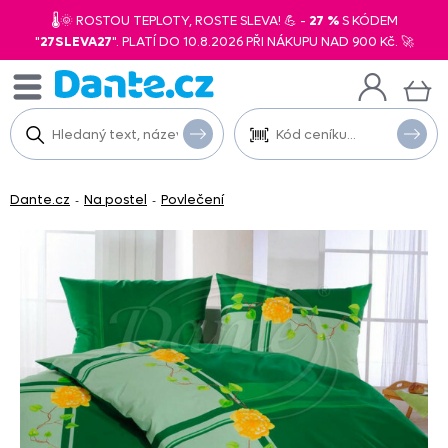
🌡️🌞 ROSTOU TEPLOTY, ROSTE SLEVA! 💪 -
27 %
S KÓDEM
"
27SLEVA27
". PLATÍ DO 10.8.2026 PŘI NÁKUPU NAD 900 Kč. 🚀
Dante.cz
Na postel
Povlečení
-
-