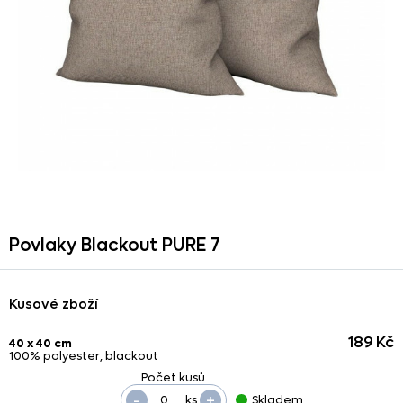
Povlaky Blackout PURE 7
Kusové zboží
189 Kč
40 x 40 cm
100% polyester, blackout
-
+
ks
Skladem