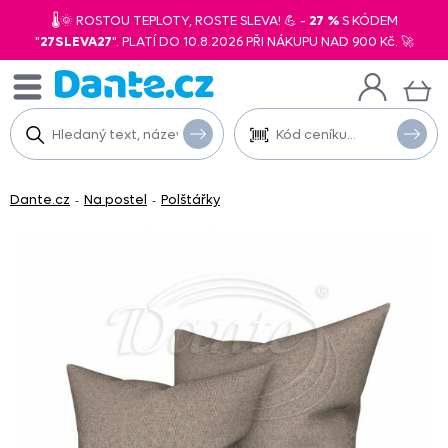
🌡️🌞 ROSTOU TEPLOTY, ROSTE SLEVA! 💪 -
27 %
S KÓDEM
"
27SLEVA27
". PLATÍ DO 10.8.2026 PŘI NÁKUPU NAD 900 Kč. 🚀
Dante.cz
Na postel
Polštářky
-
-