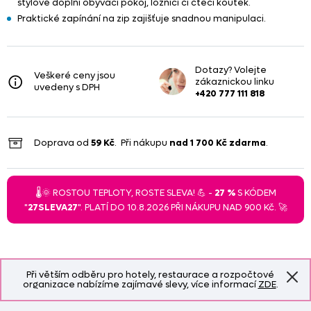
stylově doplní obývací pokoj, ložnici či čtecí koutek.
Praktické zapínání na zip zajišťuje snadnou manipulaci.
Dotazy? Volejte
Veškeré ceny jsou
zákaznickou linku
uvedeny s DPH
+420 777 111 818
Doprava od
59 Kč
. Při nákupu
nad
1 700 Kč
zdarma
.
🌡️🌞 ROSTOU TEPLOTY, ROSTE SLEVA! 💪 -
27 %
S KÓDEM
"
27SLEVA27
". PLATÍ DO 10.8.2026 PŘI NÁKUPU NAD 900 Kč. 🚀
Při větším odběru pro hotely, restaurace a rozpočtové
organizace nabízíme zajímavé slevy, více informací
ZDE
.