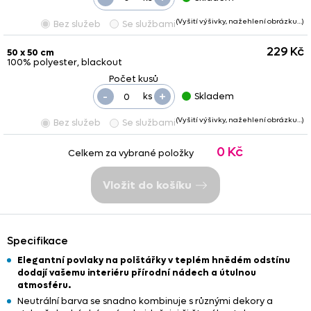
(Vyšití výšivky, nažehlení obrázku…)
Bez služeb
Se službami
229 Kč
50 x 50 cm
100% polyester, blackout
-
+
ks
Skladem
(Vyšití výšivky, nažehlení obrázku…)
Bez služeb
Se službami
0 Kč
Celkem za vybrané položky
Vložit do košíku
Specifikace
Elegantní povlaky na polštářky v teplém hnědém odstínu
dodají vašemu interiéru přírodní nádech a útulnou
atmosféru.
Neutrální barva se snadno kombinuje s různými dekory a