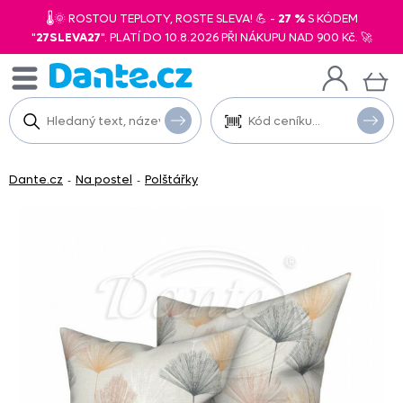
🌡️🌞 ROSTOU TEPLOTY, ROSTE SLEVA! 💪 -
27 %
S KÓDEM
"
27SLEVA27
". PLATÍ DO 10.8.2026 PŘI NÁKUPU NAD 900 Kč. 🚀
Dante.cz
Na postel
Polštářky
-
-