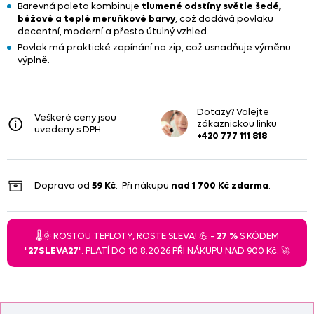
Barevná paleta kombinuje
tlumené odstíny světle šedé,
béžové a teplé meruňkové barvy
, což dodává povlaku
decentní, moderní a přesto útulný vzhled.
Povlak má praktické zapínání na zip, což usnadňuje výměnu
výplně.
Dotazy? Volejte
Veškeré ceny jsou
zákaznickou linku
uvedeny s DPH
+420 777 111 818
Doprava od
59 Kč
. Při nákupu
nad
1 700 Kč
zdarma
.
🌡️🌞 ROSTOU TEPLOTY, ROSTE SLEVA! 💪 -
27 %
S KÓDEM
"
27SLEVA27
". PLATÍ DO 10.8.2026 PŘI NÁKUPU NAD 900 Kč. 🚀