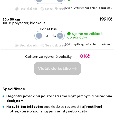
(Vyšití výšivky, nažehlení obrázku…)
Bez služeb
Se službami
199 Kč
50 x 50 cm
100% polyester, blackout
Šijeme na základě
-
+
ks
objednávky
(Vyšití výšivky, nažehlení obrázku…)
Bez služeb
Se službami
0 Kč
Celkem za vybrané položky
Vložit do košíku
Specifikace
Elegantní
povlak na polštář
zaujme svým
jemným a přírodním
designem
.
Na
světlém béžovém
podkladu se rozprostírají
rostlinné
motivy
, které připomínají jemné listy nebo květy.