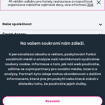
Při větším odběru pro hotely, restaurace a rozpočtové
organizace nabízíme zajímavé slevy, více informací
ZDE
.
Naše společnost
Doprava a platba
Časté dotazy
Kontakt
Jak změřit okno pro nákup záclon?
Na vašem soukromí nám záleží.
Pobočka
O nás
Jak objednat záclony a závěsy na dante.cz?
Pobočka a výdej objednávek otevřena
po-pá 7.30 - 16.00
K personalizaci obsahu a reklam, poskytování funkcí
Obchodní podmínky
Jak prát záclony a závěsy?
PRODEJNÍ ODDĚLENÍ - TELEFONICKY
sociálních médií a analýze naší návštěvnosti využíváme
Staňte se členem klubu Dante.cz
po-pá 7:30 - 16:00
Nastavení cookies
soubory cookie. Informace o tom, jak náš web používáte,
Tel.:
777 111 818
Jak prát povlečení a prostěradla?
sdílíme se svými partnery pro sociální média, inzerci a
Katalog zdarma
e-mail:
dotazy@dante.cz
Informace o materiálech
analýzy. Partneři tyto údaje mohou zkombinovat s dalšími
reklamace:
reklamace@dante.cz
informacemi, které jste jim poskytli nebo které získali v
Šití záclon a závěsů
důsledku toho, že používáte jejich služby.
Objevte slevy pro členy, získejte akční nabídky, novinky, tipy a
informace do vaší schránky.
Rozumím