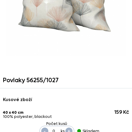
Povlaky 56255/
1027
Kusové zboží
159 Kč
40 x 40 cm
100% polyester, blackout
-
+
ks
Skladem