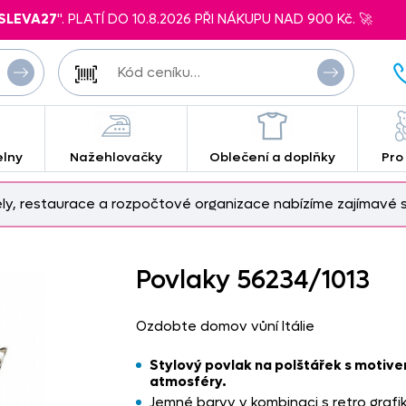
SLEVA27
". PLATÍ DO 10.8.2026 PŘI NÁKUPU NAD 900 Kč. 🚀
elny
Nažehlovačky
Oblečení a doplňky
Pro
ely, restaurace a rozpočtové organizace nabízíme zajímavé s
Povlaky 56234/
1013
Ozdobte domov vůní Itálie
Stylový povlak na polštářek s motivem
atmosféry.
Jemné barvy v kombinaci s retro grafi