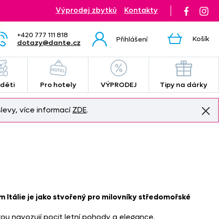
Výprodej zbytků
Kontakty
+420 777 111 818
Košík
Přihlášení
dotazy@dante.cz
 děti
Pro hotely
VÝPRODEJ
Tipy na dárky
levy, více informací
ZDE
.
 Itálie je jako stvořený pro milovníky středomořské
kou navozují pocit letní pohody a elegance.