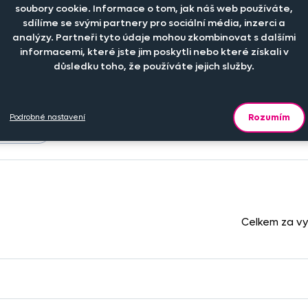
soubory cookie. Informace o tom, jak náš web používáte,
sdílíme se svými partnery pro sociální média, inzerci a
kusů
Cena na eshopu
Dostupnost
analýzy. Partneři tyto údaje mohou zkombinovat s dalšími
informacemi, které jste jim poskytli nebo které získali v
důsledku toho, že používáte jejich služby.
+
129 Kč
ks
Šijeme na zákl
Rozumím
Podrobné nastavení
+
159 Kč
ks
Šijeme na zákl
Celkem za v