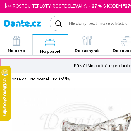
🌡️🌞 ROSTOU TEPLOTY, ROSTE SLEVA! 💪 -
27 %
S KÓDEM "
27
Na okno
Do kuchyně
Do koup
Na postel
Při větším odběru pro hot
Dante.cz
Na postel
Polštářky
-
-