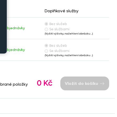
Doplňkové služby
Bez služeb
adě objednávky
Se službami
(Vyšití výšivky, nažehlení obrázku…)
Bez služeb
adě objednávky
Se službami
(Vyšití výšivky, nažehlení obrázku…)
0 Kč
Vložit do košíku
ybrané položky