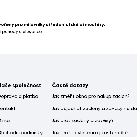
stvořený pro milovníky středomořské atmosféry.
ní pohody a elegance.
Naše společnost
Časté dotazy
Doprava a platba
Jak změřit okno pro nákup záclon?
Kontakt
Jak objednat záclony a závěsy na da
O nás
Jak prát záclony a závěsy?
Obchodní podmínky
Jak prát povlečení a prostěradla?