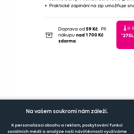
Praktické zapínání na zip umožňuje s
🌡️
Doprava od
59 Kč
. Při
nákupu
nad
1 700 Kč
"
27S
zdarma
.
Na vašem soukromí nám záleží.
K personalizaci obsahu a reklam, poskytování funkcí
sociálních médií a analýze naší návštěvnosti využíváme