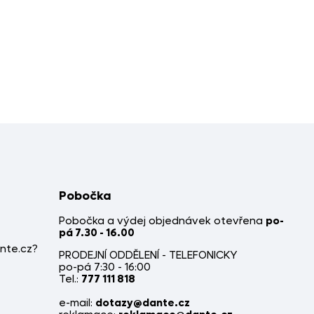
Pobočka
Pobočka a výdej objednávek otevřena
po-
pá 7.30 - 16.00
nte.cz?
PRODEJNÍ ODDĚLENÍ - TELEFONICKY
po-pá 7:30 - 16:00
Tel.:
777 111 818
e-mail:
dotazy@dante.cz