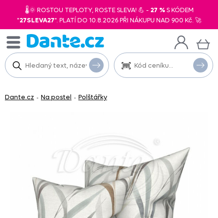
🌡️🌞 ROSTOU TEPLOTY, ROSTE SLEVA! 💪 -
27 %
S KÓDEM
"
27SLEVA27
". PLATÍ DO 10.8.2026 PŘI NÁKUPU NAD 900 Kč. 🚀
Dante.cz
Na postel
Polštářky
-
-