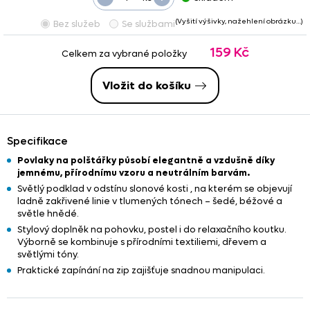
(Vyšití výšivky, nažehlení obrázku…)
Bez služeb
Se službami
159 Kč
Celkem za vybrané položky
Vložit do košíku
Specifikace
Povlaky na polštářky působí elegantně a vzdušně díky
jemnému, přírodnímu vzoru a neutrálním barvám.
Světlý podklad v odstínu slonové kosti , na kterém se objevují
ladně zakřivené linie v tlumených tónech – šedé, béžové a
světle hnědé.
Stylový doplněk na pohovku, postel i do relaxačního koutku.
Výborně se kombinuje s přírodními textiliemi, dřevem a
světlými tóny.
Praktické zapínání na zip zajišťuje snadnou manipulaci.