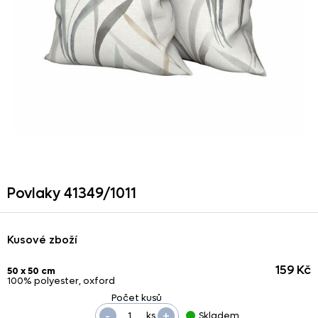
Povlaky 41349/
1011
Kusové zboží
159 Kč
50 x 50 cm
100% polyester, oxford
-
+
ks
Skladem