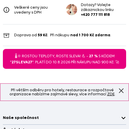
Dotazy? Volejte
Veškeré ceny jsou
zákaznickou linku
uvedeny s DPH
+420 777 111 818
Doprava od
59 Kč
. Při nákupu
nad
1 700 Kč
zdarma
.
🌡️🌞 ROSTOU TEPLOTY, ROSTE SLEVA! 💪 -
27 %
S KÓDEM
"
27SLEVA27
". PLATÍ DO 10.8.2026 PŘI NÁKUPU NAD 900 Kč. 🚀
Při větším odběru pro hotely, restaurace a rozpočtové
organizace nabízíme zajímavé slevy, více informací
ZDE
.
Naše společnost
Doprava a platba