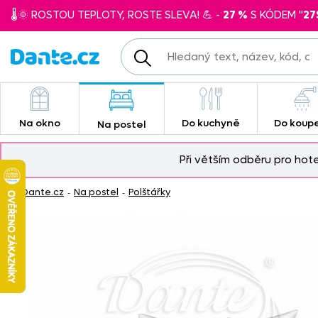
🌡️🌞 ROSTOU TEPLOTY, ROSTE SLEVA! 💪 -
27 %
S KÓDEM "
27
Na okno
Do kuchyně
Do koup
Na postel
Při větším odběru pro hot
Dante.cz
Na postel
Polštářky
-
-