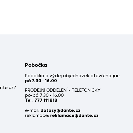
Pobočka
Pobočka a výdej objednávek otevřena
po-
pá 7.30 - 16.00
nte.cz?
PRODEJNÍ ODDĚLENÍ - TELEFONICKY
po-pá 7:30 - 16:00
Tel.:
777 111 818
e-mail:
dotazy@dante.cz
reklamace:
reklamace@dante.cz