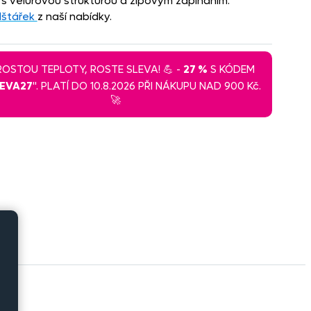
 s velurovou strukturou a zipovým zapínáním.
lštářek
z naší nabídky.
 ROSTOU TEPLOTY, ROSTE SLEVA! 💪 -
27 %
S KÓDEM
LEVA27
". PLATÍ DO 10.8.2026 PŘI NÁKUPU NAD 900 Kč.
🚀