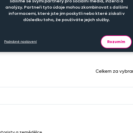
sdílíme se svými partnery pro sociální média, inzerci a
analýzy. Partneři tyto údaje mohou zkombinovat s dalšími
sů
Cena na eshopu
Dostu
informacemi, které jste jim poskytli nebo které získali v
důsledku toho, že používáte jejich služby.
+
189 Kč
ks
Skl
Rozumím
Podrobné nastavení
Celkem za vybra
aktoristy a zemědělce.