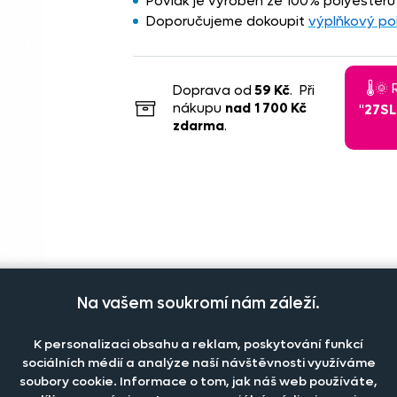
Povlak je vyroben ze 100% polyesteru
Doporučujeme dokoupit
výplňkový po
🌡️
Doprava od
59 Kč
. Při
nákupu
nad
1 700 Kč
"
27S
zdarma
.
Na vašem soukromí nám záleží.
K personalizaci obsahu a reklam, poskytování funkcí
sociálních médií a analýze naší návštěvnosti využíváme
soubory cookie. Informace o tom, jak náš web používáte,