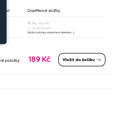
pnost
Doplňkové služby
Bez služeb
adem
Se službami
(Vyšití výšivky, nažehlení obrázku…)
189 Kč
Vložit do košíku
né položky