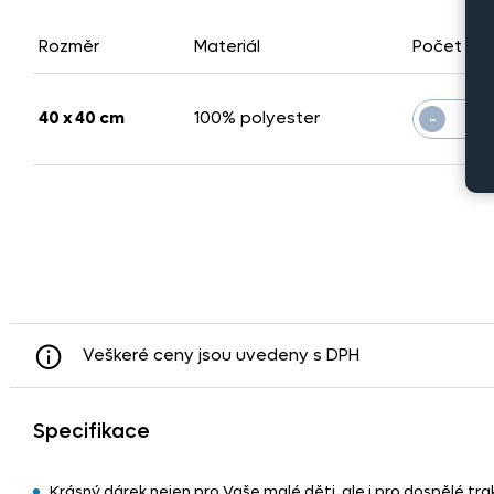
Rozměr
Materiál
Počet ku
-
40 x 40 cm
100% polyester
Veškeré ceny jsou uvedeny s DPH
Specifikace
Krásný dárek nejen pro Vaše malé děti, ale i pro dospělé tr