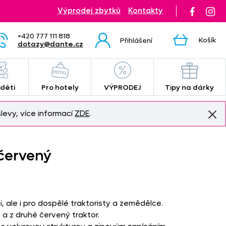
Výprodej zbytků
Kontakty
+420 777 111 818
Košík
Přihlášení
dotazy@dante.cz
 děti
Pro hotely
VÝPRODEJ
Tipy na dárky
levy, více informací
ZDE
.
červený
, ale i pro dospělé traktoristy a zemědělce.
 a z druhé červený traktor.