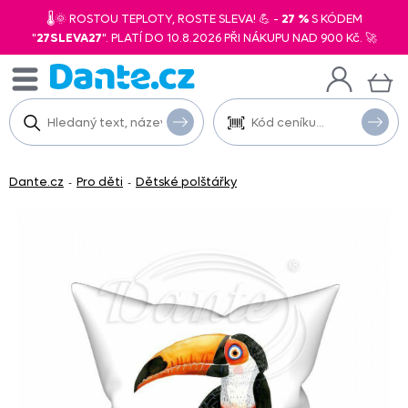
🌡️🌞 ROSTOU TEPLOTY, ROSTE SLEVA! 💪 -
27 %
S KÓDEM
"
27SLEVA27
". PLATÍ DO 10.8.2026 PŘI NÁKUPU NAD 900 Kč. 🚀
Dante.cz
Pro děti
Dětské polštářky
-
-