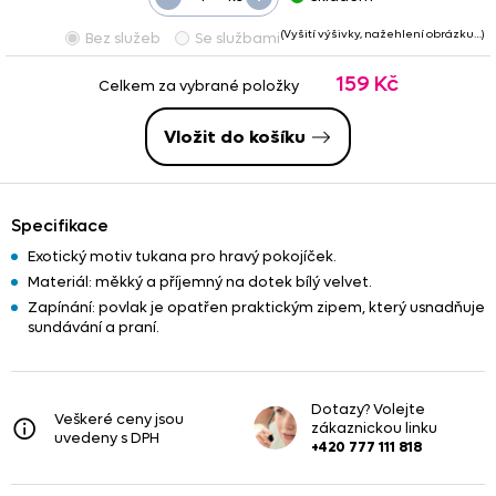
(Vyšití výšivky, nažehlení obrázku…)
Bez služeb
Se službami
159 Kč
Celkem za vybrané položky
Vložit do košíku
Specifikace
Exotický motiv tukana pro hravý pokojíček.
Materiál: měkký a příjemný na dotek bílý velvet.
Zapínání: povlak je opatřen praktickým zipem, který usnadňuje
sundávání a praní.
Dotazy? Volejte
Veškeré ceny jsou
zákaznickou linku
uvedeny s DPH
+420 777 111 818