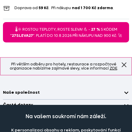
Doprava od
59 Kč
. Při nákupu
nad
1 700 Kč
zdarma
.
🌡️🌞 ROSTOU TEPLOTY, ROSTE SLEVA! 💪 -
27 %
S KÓDEM
"
27SLEVA27
". PLATÍ DO 10.8.2026 PŘI NÁKUPU NAD 900 Kč. 🚀
Při větším odběru pro hotely, restaurace a rozpočtové
organizace nabízíme zajímavé slevy, více informací
ZDE
.
Naše společnost
Doprava a platba
Časté dotazy
Kontakt
Jak změřit okno pro nákup záclon?
Na vašem soukromí nám záleží.
Pobočka
O nás
Jak objednat záclony a závěsy na dante.cz?
Pobočka a výdej objednávek otevřena
po-pá 7.30 - 16.00
K personalizaci obsahu a reklam, poskytování funkcí
Obchodní podmínky