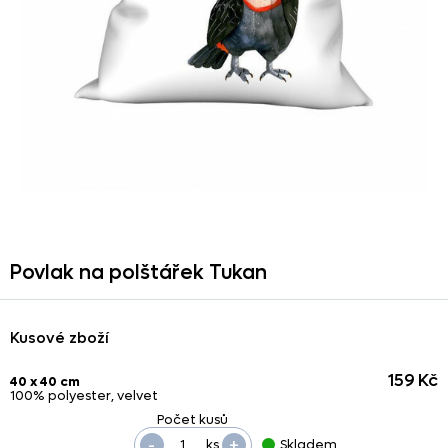
Povlak na polštářek Tukan
Kusové zboží
159 Kč
40 x 40 cm
100% polyester, velvet
-
+
ks
Skladem