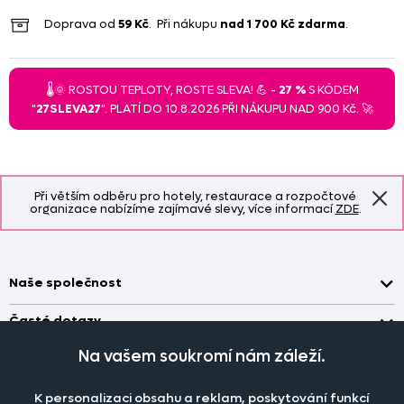
Doprava od
59 Kč
. Při nákupu
nad
1 700 Kč
zdarma
.
🌡️🌞 ROSTOU TEPLOTY, ROSTE SLEVA! 💪 -
27 %
S KÓDEM
"
27SLEVA27
". PLATÍ DO 10.8.2026 PŘI NÁKUPU NAD 900 Kč. 🚀
Při větším odběru pro hotely, restaurace a rozpočtové
organizace nabízíme zajímavé slevy, více informací
ZDE
.
Naše společnost
Doprava a platba
Časté dotazy
Kontakt
Jak změřit okno pro nákup záclon?
Na vašem soukromí nám záleží.
Pobočka
O nás
Jak objednat záclony a závěsy na dante.cz?
Pobočka a výdej objednávek otevřena
po-pá 7.30 - 16.00
K personalizaci obsahu a reklam, poskytování funkcí
Obchodní podmínky