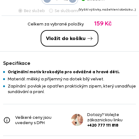
(Vyšití výšivky, nažehlení obrázku…)
Bez služeb
Se službami
159 Kč
Celkem za vybrané položky
Vložit do košíku
Specifikace
Originální motiv krokodýla pro odvážné a hravé děti.
Materiál: měkký a příjemný na dotek bílý velvet.
Zapínání: povlak je opatřen praktickým zipem, který usnadňuje
sundávání a praní.
Dotazy? Volejte
Veškeré ceny jsou
zákaznickou linku
uvedeny s DPH
+420 777 111 818