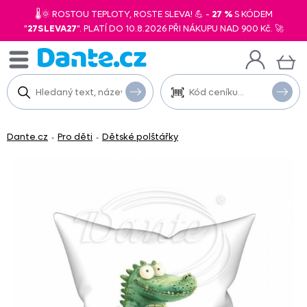
🌡️🌞 ROSTOU TEPLOTY, ROSTE SLEVA! 💪 -
27 %
S KÓDEM
"
27SLEVA27
". PLATÍ DO 10.8.2026 PŘI NÁKUPU NAD 900 Kč. 🚀
Dante.cz
Pro děti
Dětské polštářky
-
-