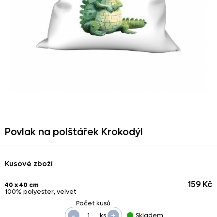
Povlak na polštářek Krokodýl
Kusové zboží
159 Kč
40 x 40 cm
100% polyester, velvet
-
+
ks
Skladem