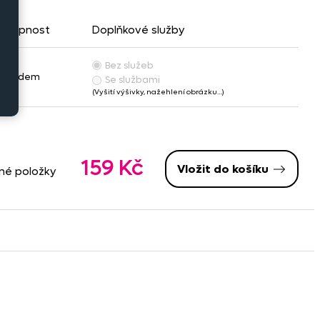
stupnost
Doplňkové služby
Bez služeb
Skladem
Se službami
(Vyšití výšivky, nažehlení obrázku…)
159 Kč
Vložit do košíku
ané položky