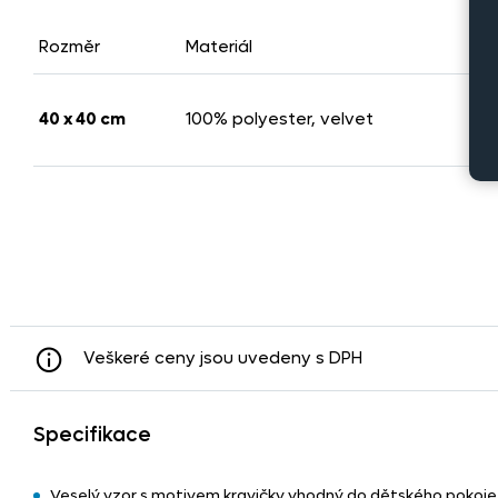
Rozměr
Materiál
P
40 x 40 cm
100% polyester, velvet
Veškeré ceny jsou uvedeny s DPH
Specifikace
Veselý vzor s motivem kravičky vhodný do dětského pokoje