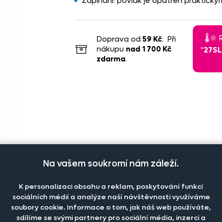
Zapínání: povlak je opatřen praktický
🌡️
Doprava od
59 Kč
. Při
nákupu
nad
1 700 Kč
"
27S
zdarma
.
Na vašem soukromí nám záleží.
K personalizaci obsahu a reklam, poskytování funkcí
sociálních médií a analýze naší návštěvnosti využíváme
soubory cookie. Informace o tom, jak náš web používáte,
sdílíme se svými partnery pro sociální média, inzerci a