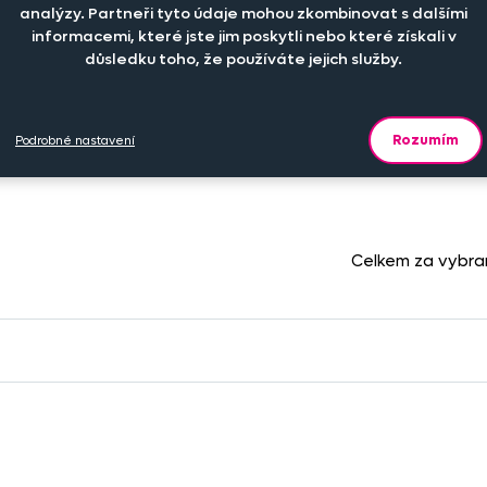
analýzy. Partneři tyto údaje mohou zkombinovat s dalšími
informacemi, které jste jim poskytli nebo které získali v
očet kusů
Cena na eshopu
Do
důsledku toho, že používáte jejich služby.
-
+
159 Kč
ks
Rozumím
Podrobné nastavení
Celkem za vybr
.