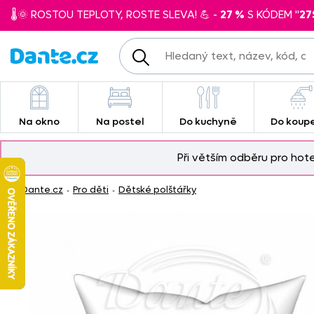
🌡️🌞 ROSTOU TEPLOTY, ROSTE SLEVA! 💪 -
27 %
S KÓDEM "
27
Na okno
Na postel
Do kuchyně
Do koup
Při větším odběru pro hot
Dante.cz
Pro děti
Dětské polštářky
-
-