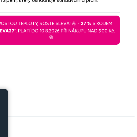
m zipem, který usnadňuje sundávání a praní.
 ROSTOU TEPLOTY, ROSTE SLEVA! 💪 -
27 %
S KÓDEM
LEVA27
". PLATÍ DO 10.8.2026 PŘI NÁKUPU NAD 900 Kč.
🚀