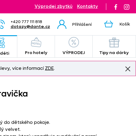
Výprodej zbytků
Kontakty
+420 777 111 818
Košík
Přihlášení
dotazy@dante.cz
Pro hotely
VÝPRODEJ
Tipy na dárky
 děti
levy, více informací
ZDE
.
ravička
ý do dětského pokoje.
lý velvet.