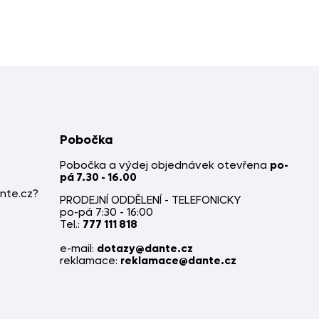
Pobočka
Pobočka a výdej objednávek otevřena
po-
pá 7.30 - 16.00
nte.cz?
PRODEJNÍ ODDĚLENÍ - TELEFONICKY
po-pá 7:30 - 16:00
Tel.:
777 111 818
e-mail:
dotazy@dante.cz
reklamace:
reklamace@dante.cz