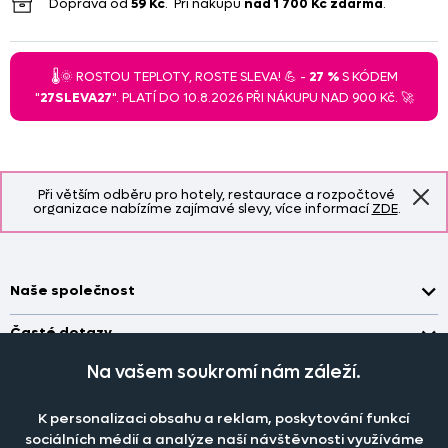
Doprava od
59 Kč
. Při nákupu
nad
1 700 Kč
zdarma
.
🌡️🌞 ROSTOU TEPLOTY, ROSTE SLEVA! 💪 -
27 %
S KÓDEM
"
27SLEVA27
". PLATÍ DO 10.8.2026 PŘI NÁKUPU NAD 900 Kč. 🚀
Při větším odběru pro hotely, restaurace a rozpočtové
organizace nabízíme zajímavé slevy, více informací
ZDE
.
Naše společnost
Doprava a platba
Časté dotazy
Kontakt
Jak změřit okno pro nákup záclon?
Na vašem soukromí nám záleží.
Pobočka
O nás
Jak objednat záclony a závěsy na dante.cz?
Pobočka a výdej objednávek otevřena
po-pá 7.30 - 16.00
K personalizaci obsahu a reklam, poskytování funkcí
Obchodní podmínky
Jak prát záclony a závěsy?
PRODEJNÍ ODDĚLENÍ - TELEFONICKY
sociálních médií a analýze naší návštěvnosti využíváme
po-pá 7:30 - 16:00