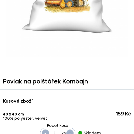
Povlak na polštářek Kombajn
Kusové zboží
159 Kč
40 x 40 cm
100% polyester, velvet
-
+
ks
Skladem