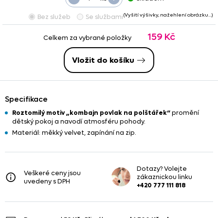
(Vyšití výšivky, nažehlení obrázku…)
Bez služeb
Se službami
159 Kč
Celkem za vybrané položky
Vložit do košíku
Specifikace
Roztomilý motiv „kombajn povlak na polštářek“
promění
dětský pokoj a navodí atmosféru pohody.
Materiál: měkký velvet, zapínání na zip.
Dotazy? Volejte
Veškeré ceny jsou
zákaznickou linku
uvedeny s DPH
+420 777 111 818