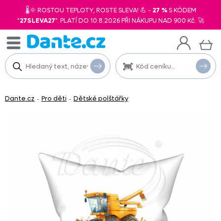
🌡️🌞 ROSTOU TEPLOTY, ROSTE SLEVA! 💪 -
27 %
S KÓDEM
"
27SLEVA27
". PLATÍ DO 10.8.2026 PŘI NÁKUPU NAD 900 Kč. 🚀
Dante.cz
Pro děti
Dětské polštářky
-
-