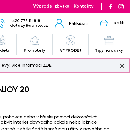
Výprodej zbytků
Kontakty
+420 777 111 818
Košík
Přihlášení
dotazy@dante.cz
 děti
Pro hotely
VÝPRODEJ
Tipy na dárky
levy, více informací
ZDE
.
ENJOY 20
ě, pohovce nebo v křesle pomocí dekoračních
 oživit interiér obývacího pokoje nebo ložnice.
krásné, světle šedé barvě jsou ušity z pevného na