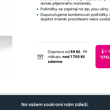
dotek příjemného materiálu.
Polštářky se zapínají na zip, jsou uši
Doporučujeme kombinovat polštářky z
doplnit interiér prostírkami nebo ozdo
🌡️
Doprava od
59 Kč
. Při
nákupu
nad
1 700 Kč
"
27S
zdarma
.
Na vašem soukromí nám záleží.