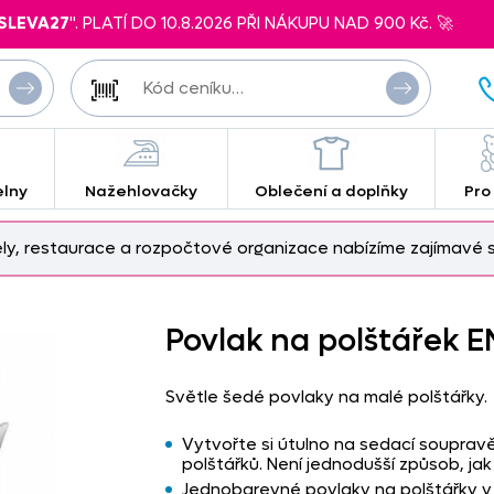
SLEVA27
". PLATÍ DO 10.8.2026 PŘI NÁKUPU NAD 900 Kč. 🚀
elny
Nažehlovačky
Oblečení a doplňky
Pro
ely, restaurace a rozpočtové organizace nabízíme zajímavé s
Povlak na polštářek 
Světle šedé povlaky na malé polštářky.
Vytvořte si útulno na sedací souprav
polštářků. Není jednodušší způsob, jak
Jednobarevné povlaky na polštářky v 