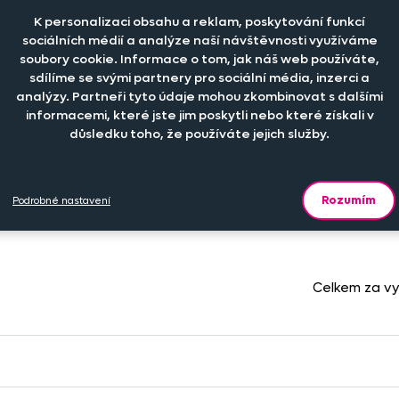
K personalizaci obsahu a reklam, poskytování funkcí
Počet kusů
Cena na eshop
sociálních médií a analýze naší návštěvnosti využíváme
soubory cookie. Informace o tom, jak náš web používáte,
sdílíme se svými partnery pro sociální média, inzerci a
-
+
189 
njoy
ks
analýzy. Partneři tyto údaje mohou zkombinovat s dalšími
informacemi, které jste jim poskytli nebo které získali v
důsledku toho, že používáte jejich služby.
-
+
229 
njoy
ks
Rozumím
Podrobné nastavení
Celkem za v