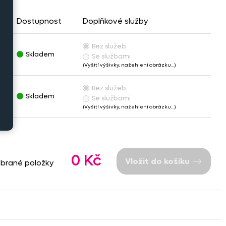
u
Dostupnost
Doplňkové služby
Bez služeb
Kč
Skladem
Se službami
(Vyšití výšivky, nažehlení obrázku…)
Bez služeb
Kč
Skladem
Se službami
(Vyšití výšivky, nažehlení obrázku…)
0 Kč
Vložit do košíku
ybrané položky