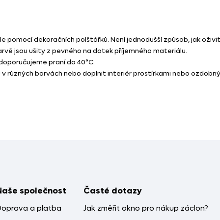
e pomocí dekoračních polštářků. Není jednodušší způsob, jak oživit
rvě jsou ušity z pevného na dotek příjemného materiálu.
a doporučujeme praní do 40°C.
 různých barvách nebo doplnit interiér prostírkami nebo ozdobným
Naše společnost
Časté dotazy
Doprava a platba
Jak změřit okno pro nákup záclon?