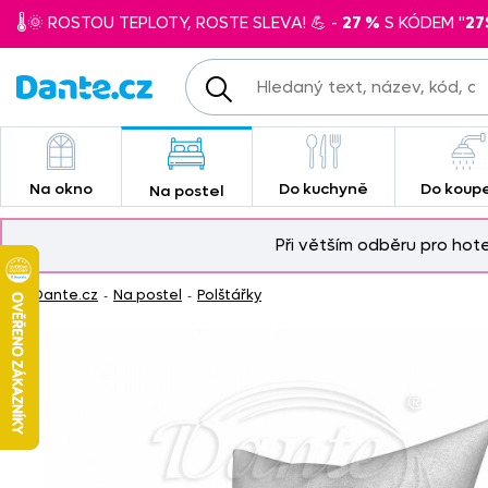
🌡️🌞 ROSTOU TEPLOTY, ROSTE SLEVA! 💪 -
27 %
S KÓDEM "
27
Na okno
Do kuchyně
Do koup
Na postel
Při větším odběru pro hot
Dante.cz
Na postel
Polštářky
-
-