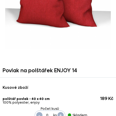
Povlak na polštářek ENJOY 14
Kusové zboží
189 Kč
polštář povlak - 40 x 40 cm
100% polyester, enjoy
-
+
ks
Skladem