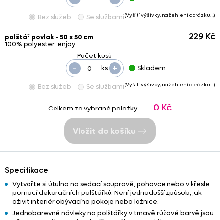
(Vyšití výšivky, nažehlení obrázku…)
Bez služeb
Se službami
229 Kč
polštář povlak - 50 x 50 cm
100% polyester, enjoy
-
+
ks
Skladem
(Vyšití výšivky, nažehlení obrázku…)
Bez služeb
Se službami
0 Kč
Celkem za vybrané položky
Vložit do košíku
Specifikace
Vytvořte si útulno na sedací soupravě, pohovce nebo v křesle
pomocí dekoračních polštářků. Není jednodušší způsob, jak
oživit interiér obývacího pokoje nebo ložnice.
Jednobarevné návleky na polštářky v tmavě růžové barvě jsou