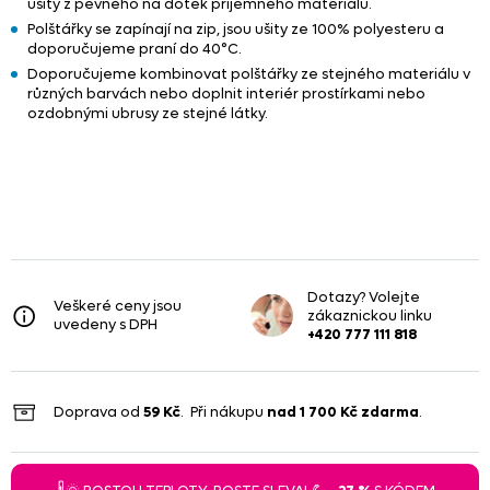
ušity z pevného na dotek příjemného materiálu.
Polštářky se zapínají na zip, jsou ušity ze 100% polyesteru a
doporučujeme praní do 40°C.
Doporučujeme kombinovat polštářky ze stejného materiálu v
různých barvách nebo doplnit interiér prostírkami nebo
ozdobnými ubrusy ze stejné látky.
Dotazy? Volejte
Veškeré ceny jsou
zákaznickou linku
uvedeny s DPH
+420 777 111 818
Doprava od
59 Kč
. Při nákupu
nad
1 700 Kč
zdarma
.