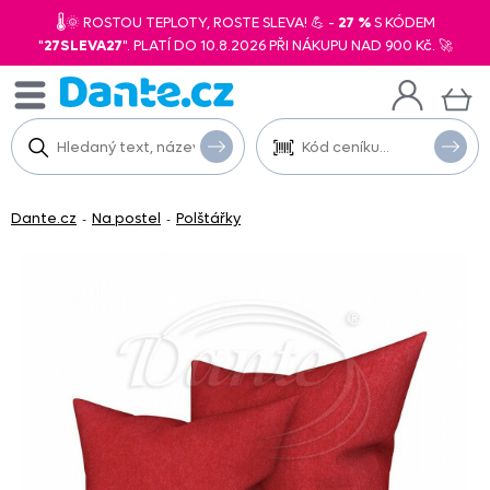
🌡️🌞 ROSTOU TEPLOTY, ROSTE SLEVA! 💪 -
27 %
S KÓDEM
"
27SLEVA27
". PLATÍ DO 10.8.2026 PŘI NÁKUPU NAD 900 Kč. 🚀
Dante.cz
Na postel
Polštářky
-
-