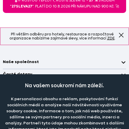
🌡️🌞 ROSTOU TEPLOTY, ROSTE SLEVA! 💪 -
27 %
S KÓDEM
"
27SLEVA27
". PLATÍ DO 10.8.2026 PŘI NÁKUPU NAD 900 Kč. 🚀
Při větším odběru pro hotely, restaurace a rozpočtové
organizace nabízíme zajímavé slevy, více informací
ZDE
.
Naše společnost
Doprava a platba
Časté dotazy
Kontakt
Jak změřit okno pro nákup záclon?
Na vašem soukromí nám záleží.
Pobočka
O nás
Jak objednat záclony a závěsy na dante.cz?
Pobočka a výdej objednávek otevřena
po-pá 7.30 - 16.00
K personalizaci obsahu a reklam, poskytování funkcí
Obchodní podmínky
Jak prát záclony a závěsy?
PRODEJNÍ ODDĚLENÍ - TELEFONICKY
sociálních médií a analýze naší návštěvnosti využíváme
Staňte se členem klubu Dante.cz
po-pá 7:30 - 16:00
Nastavení cookies
soubory cookie. Informace o tom, jak náš web používáte,
Tel.:
777 111 818
Jak prát povlečení a prostěradla?
sdílíme se svými partnery pro sociální média, inzerci a
Katalog zdarma
e-mail:
dotazy@dante.cz
Informace o materiálech
analýzy. Partneři tyto údaje mohou zkombinovat s dalšími
reklamace:
reklamace@dante.cz