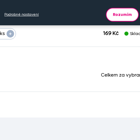
ů
Cena na eshopu
Dostu
Rozumím
Podrobné nastavení
+
169 Kč
ks
Skl
Celkem za vybr