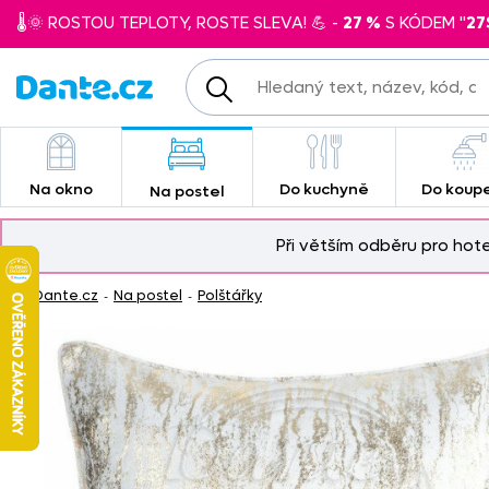
🌡️🌞 ROSTOU TEPLOTY, ROSTE SLEVA! 💪 -
27 %
S KÓDEM "
27
Na okno
Do kuchyně
Do koup
Na postel
Při větším odběru pro hot
Dante.cz
Na postel
Polštářky
-
-