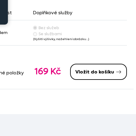
pnost
Doplňkové služby
Bez služeb
adem
Se službami
(Vyšití výšivky, nažehlení obrázku…)
169 Kč
Vložit do košíku
ané položky