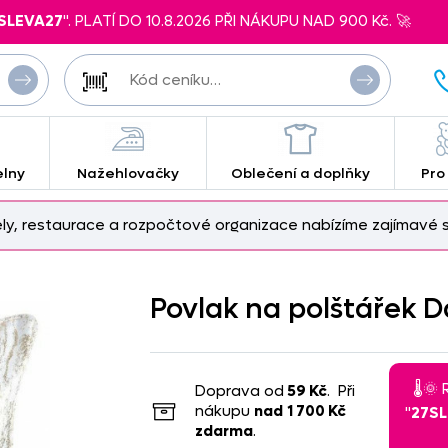
SLEVA27
". PLATÍ DO 10.8.2026 PŘI NÁKUPU NAD 900 Kč. 🚀
elny
Nažehlovačky
Oblečení a doplňky
Pro
ely, restaurace a rozpočtové organizace nabízíme zajímavé s
Povlak na polštářek D
🌡️
Doprava od
59 Kč
. Při
nákupu
nad
1 700 Kč
"
27S
zdarma
.