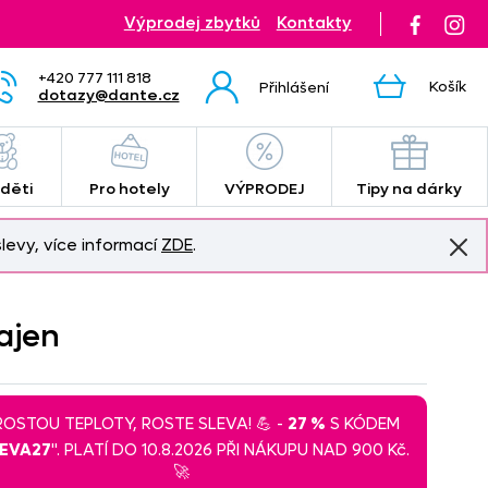
Výprodej zbytků
Kontakty
+420 777 111 818
Košík
Přihlášení
dotazy@dante.cz
 děti
Pro hotely
VÝPRODEJ
Tipy na dárky
levy, více informací
ZDE
.
ajen
 ROSTOU TEPLOTY, ROSTE SLEVA! 💪 -
27 %
S KÓDEM
LEVA27
". PLATÍ DO 10.8.2026 PŘI NÁKUPU NAD 900 Kč.
🚀