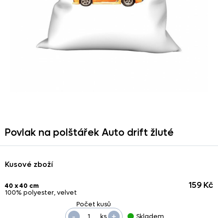
Povlak na polštářek Auto drift žluté
Kusové zboží
159 Kč
40 x 40 cm
100% polyester, velvet
-
+
ks
Skladem