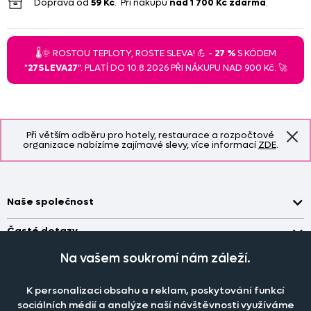
Doprava od
59 Kč
. Při nákupu
nad
1 700 Kč
zdarma
.
🌡️🌞 ROSTOU TEPLOTY, ROSTE SLEVA! 💪 -
27 %
S KÓDEM
"
27SLEVA27
". PLATÍ DO 10.8.2026 PŘI NÁKUPU NAD 900 Kč. 🚀
Při větším odběru pro hotely, restaurace a rozpočtové
organizace nabízíme zajímavé slevy, více informací
ZDE
.
Naše společnost
Doprava a platba
Časté dotazy
Kontakt
Jak změřit okno pro nákup záclon?
Na vašem soukromí nám záleží.
Pobočka
O nás
Jak objednat záclony a závěsy na dante.cz?
Pobočka a výdej objednávek otevřena
po-pá 7.30 - 16.00
K personalizaci obsahu a reklam, poskytování funkcí
Obchodní podmínky
Jak prát záclony a závěsy?
PRODEJNÍ ODDĚLENÍ - TELEFONICKY
sociálních médií a analýze naší návštěvnosti využíváme
po-pá 7:30 - 16:00