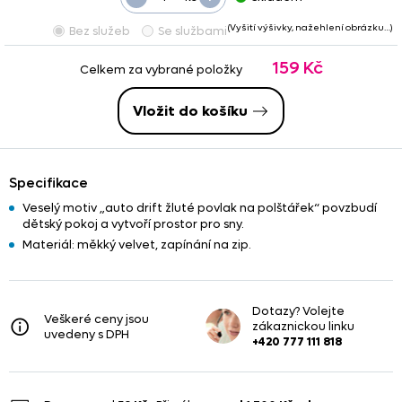
(Vyšití výšivky, nažehlení obrázku…)
Bez služeb
Se službami
159 Kč
Celkem za vybrané položky
Vložit do košíku
Specifikace
Veselý motiv „auto drift žluté povlak na polštářek“ povzbudí
dětský pokoj a vytvoří prostor pro sny.
Materiál: měkký velvet, zapínání na zip.
Dotazy? Volejte
Veškeré ceny jsou
zákaznickou linku
uvedeny s DPH
+420 777 111 818