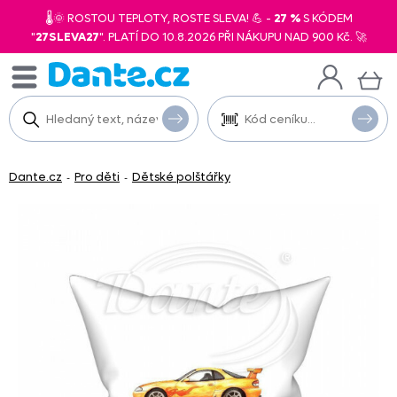
🌡️🌞 ROSTOU TEPLOTY, ROSTE SLEVA! 💪 -
27 %
S KÓDEM
"
27SLEVA27
". PLATÍ DO 10.8.2026 PŘI NÁKUPU NAD 900 Kč. 🚀
Dante.cz
Pro děti
Dětské polštářky
-
-