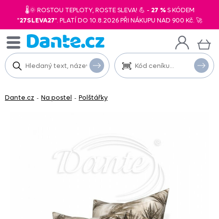
🌡️🌞 ROSTOU TEPLOTY, ROSTE SLEVA! 💪 -
27 %
S KÓDEM
"
27SLEVA27
". PLATÍ DO 10.8.2026 PŘI NÁKUPU NAD 900 Kč. 🚀
Dante.cz
Na postel
Polštářky
-
-