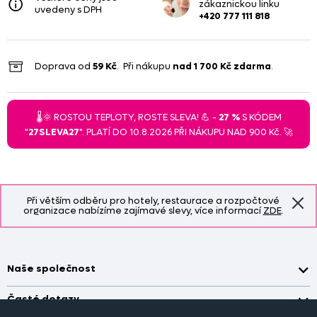
zákaznickou linku
uvedeny s DPH
+420 777 111 818
Doprava od
59 Kč
. Při nákupu
nad
1 700 Kč
zdarma
.
🌡️🌞 ROSTOU TEPLOTY, ROSTE SLEVA! 💪 -
27 %
S KÓDEM
"
27SLEVA27
". PLATÍ DO 10.8.2026 PŘI NÁKUPU NAD 900 Kč. 🚀
Při větším odběru pro hotely, restaurace a rozpočtové
organizace nabízíme zajímavé slevy, více informací
ZDE
.
Naše společnost
Doprava a platba
Časté dotazy
Kontakt