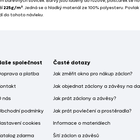
 barevných soviček. Barvy jsou laděny do růžové, polštářek se hod
ží 225g/m²
. Jedná se o hladký materiál ze 100% polyesteru. Povlak 
dí do tohoto návleku.
Naše společnost
Časté dotazy
Doprava a platba
Jak změřit okno pro nákup záclon?
Kontakt
Jak objednat záclony a závěsy na da
O nás
Jak prát záclony a závěsy?
Obchodní podmínky
Jak prát povlečení a prostěradla?
Nastavení cookies
Informace o materiálech
Katalog zdarma
Šití záclon a závěsů