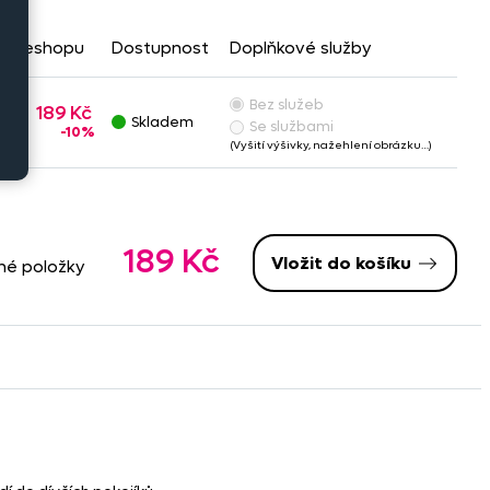
na eshopu
Dostupnost
Doplňkové služby
Bez služeb
189 Kč
Skladem
Se službami
-10%
(Vyšití výšivky, nažehlení obrázku…)
189 Kč
Vložit do košíku
né položky