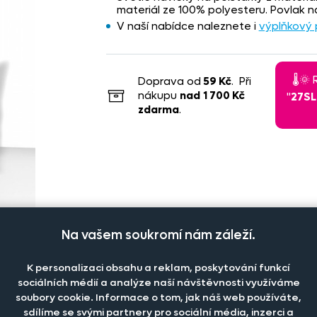
materiál ze 100% polyesteru. Povlak na
V naší nabídce naleznete i
výplňkový 
🌡️
Doprava od
59 Kč
. Při
nákupu
nad
1 700 Kč
"
27S
zdarma
.
Na vašem soukromí nám záleží.
K personalizaci obsahu a reklam, poskytování funkcí
sociálních médií a analýze naší návštěvnosti využíváme
soubory cookie. Informace o tom, jak náš web používáte,
sdílíme se svými partnery pro sociální média, inzerci a