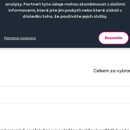
analýzy. Partneři tyto údaje mohou zkombinovat s dalšími
informacemi, které jste jim poskytli nebo které získali v
Počet kusů
Cena 
Cena na prodejně
důsledku toho, že používáte jejich služby.
-
+
out
210 Kč
ks
Rozumím
Podrobné nastavení
Celkem za vybra