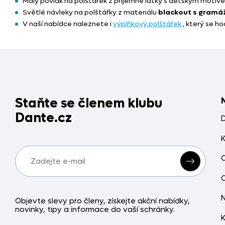
Malý povlak na polštářek z příjemné látky s dětským motivem
Světlé návleky na polštářky z materiálu
blackout s gramá
V naší nabídce naleznete i
výplňkový polštářek
, který se ho
Staňte se členem klubu
Dante.cz
Objevte slevy pro členy, získejte akční nabídky,
novinky, tipy a informace do vaší schránky.