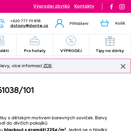
Výprodej zbytků
Kontakty
+420 777 111 818
Košík
Přihlášení
dotazy@dante.cz
 děti
Pro hotely
VÝPRODEJ
Tipy na dárky
levy, více informací
ZDE
.
61038/
101
látky s dětským motivem barevných soviček. Barvy
dí do dívčích pokojíků.
lu
blackout s gramáží 225g/m²
. Jedná se o hladký