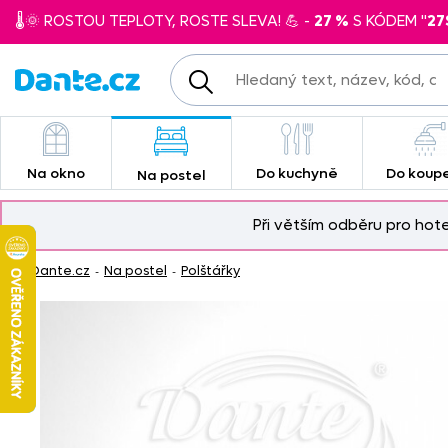
🌡️🌞 ROSTOU TEPLOTY, ROSTE SLEVA! 💪 -
27 %
S KÓDEM "
27
Na okno
Do kuchyně
Do koup
Na postel
Při větším odběru pro hot
Dante.cz
Na postel
Polštářky
-
-