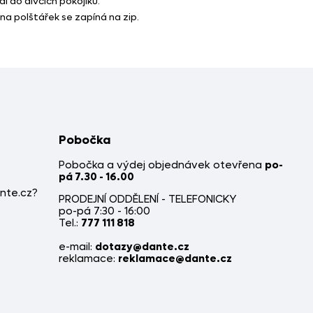
í do dívčích pokojíků.
na polštářek se zapíná na zip.
Pobočka
Pobočka a výdej objednávek otevřena
po-
pá 7.30 - 16.00
nte.cz?
PRODEJNÍ ODDĚLENÍ - TELEFONICKY
po-pá 7:30 - 16:00
Tel.:
777 111 818
e-mail:
dotazy@dante.cz
reklamace:
reklamace@dante.cz