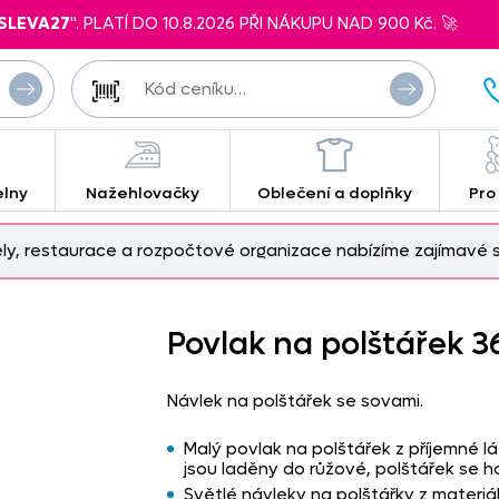
SLEVA27
". PLATÍ DO 10.8.2026 PŘI NÁKUPU NAD 900 Kč. 🚀
elny
Nažehlovačky
Oblečení a doplňky
Pro
ely, restaurace a rozpočtové organizace nabízíme zajímavé s
Povlak na polštářek 3
Návlek na polštářek se sovami.
Malý povlak na polštářek z příjemné 
jsou laděny do růžové, polštářek se ho
Světlé návleky na polštářky z materiá