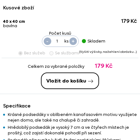
Kusové zboží
179 Kč
40 x 40 cm
bavlna
-
+
ks
Skladem
(Vyšití výšivky, nažehlení obrázku…)
Bez služeb
Se službami
179 Kč
Celkem za vybrané položky
Vložit do košíku
Specifikace
Krásné podsedáky v oblíbeném kanafasovém motivu využijete
nejen doma, ale také na chalupě či zahradě.
Hnědobílý podsedák je vysoký 7 cm a ve čtyřech místech je
prošitý, což zajistí dokonalé pohodlí při sezení.