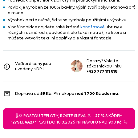
Podsedák připevníte k židli čtyřmi praktickými šňůrkami.
Povlak je vyroben ze 100% bavlny, výplň tvoří polyuretanová drť
a rouno.
Výrobek perte ručně, říďte se symboly použitými u výrobku.
V naší nabídce najdete také krásné
kanafasové
ubrusy v
různých rozměrech, povlečení, ale také metráž, ze které si
můžete vytvořit textilní doplňky dle vlastní fantazie.
Dotazy? Volejte
Veškeré ceny jsou
zákaznickou linku
uvedeny s DPH
+420 777 111 818
Doprava od
59 Kč
. Při nákupu
nad
1 700 Kč
zdarma
.
🌡️🌞 ROSTOU TEPLOTY, ROSTE SLEVA! 💪 -
27 %
S KÓDEM
"
27SLEVA27
". PLATÍ DO 10.8.2026 PŘI NÁKUPU NAD 900 Kč. 🚀