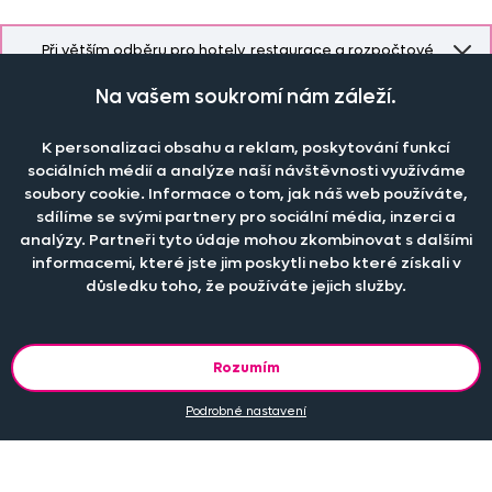
Při větším odběru pro hotely, restaurace a rozpočtové
organizace nabízíme zajímavé slevy, více informací
ZDE
.
Na vašem soukromí nám záleží.
K personalizaci obsahu a reklam, poskytování funkcí
Naše společnost
sociálních médií a analýze naší návštěvnosti využíváme
Doprava a platba
soubory cookie. Informace o tom, jak náš web používáte,
Časté dotazy
sdílíme se svými partnery pro sociální média, inzerci a
Kontakt
Jak změřit okno pro nákup záclon?
analýzy. Partneři tyto údaje mohou zkombinovat s dalšími
Pobočka
informacemi, které jste jim poskytli nebo které získali v
O nás
Jak objednat záclony a závěsy na dante.cz?
Pobočka a výdej objednávek otevřena
po-pá 7.30 - 16.00
důsledku toho, že používáte jejich služby.
Obchodní podmínky
Jak prát záclony a závěsy?
PRODEJNÍ ODDĚLENÍ - TELEFONICKY
Staňte se členem klubu Dante.cz
po-pá 7:30 - 16:00
Nastavení cookies
Tel.:
777 111 818
Jak prát povlečení a prostěradla?
Rozumím
Katalog zdarma
e-mail:
dotazy@dante.cz
Informace o materiálech
reklamace:
reklamace@dante.cz
Podrobné nastavení
Šití záclon a závěsů
Objevte slevy pro členy, získejte akční nabídky, novinky, tipy a
informace do vaší schránky.