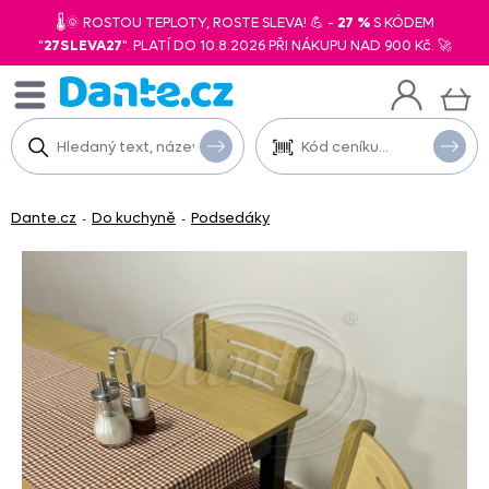
🌡️🌞 ROSTOU TEPLOTY, ROSTE SLEVA! 💪 -
27 %
S KÓDEM
"
27SLEVA27
". PLATÍ DO 10.8.2026 PŘI NÁKUPU NAD 900 Kč. 🚀
Dante.cz
Do kuchyně
Podsedáky
-
-