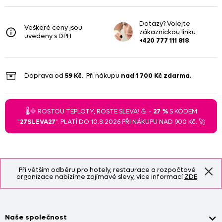
Dotazy? Volejte
Veškeré ceny jsou
zákaznickou linku
uvedeny s DPH
+420 777 111 818
Doprava od
59 Kč
. Při nákupu
nad
1 700 Kč
zdarma
.
🌡️🌞 ROSTOU TEPLOTY, ROSTE SLEVA! 💪 -
27 %
S KÓDEM
"
27SLEVA27
". PLATÍ DO 10.8.2026 PŘI NÁKUPU NAD 900 Kč. 🚀
Při větším odběru pro hotely, restaurace a rozpočtové
organizace nabízíme zajímavé slevy, více informací
ZDE
.
Naše společnost