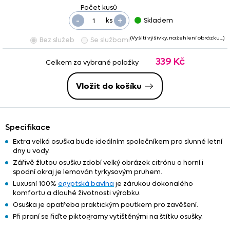
-
+
ks
Skladem
(Vyšití výšivky, nažehlení obrázku…)
Bez služeb
Se službami
339 Kč
Celkem za vybrané položky
Vložit do košíku
Specifikace
Extra velká osuška bude ideálním společníkem pro slunné letní
dny u vody.
Zářivě žlutou osušku zdobí velký obrázek citrónu a horní i
spodní okraj je lemován tyrkysovým pruhem.
Luxusní 100%
egyptská bavlna
je zárukou dokonalého
komfortu a dlouhé životnosti výrobku.
Osuška je opatřeba praktickým poutkem pro zavěšení.
Při praní se řiďte piktogramy vytištěnými na štítku osušky.