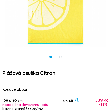
Plážová osuška Citrón
Kusové zboží
339 Kč
100 x 160 cm
499 Kč
-32%
Nepodléhá slevovému kódu
bavlna gramáž 380g/m2