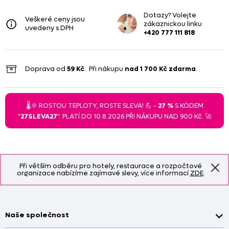
Dotazy? Volejte
Veškeré ceny jsou
zákaznickou linku
uvedeny s DPH
+420 777 111 818
Doprava od
59 Kč
. Při nákupu
nad
1 700 Kč
zdarma
.
🌡️🌞 ROSTOU TEPLOTY, ROSTE SLEVA! 💪 -
27 %
S KÓDEM
"
27SLEVA27
". PLATÍ DO 10.8.2026 PŘI NÁKUPU NAD 900 Kč. 🚀
Při větším odběru pro hotely, restaurace a rozpočtové
organizace nabízíme zajímavé slevy, více informací
ZDE
.
Naše společnost