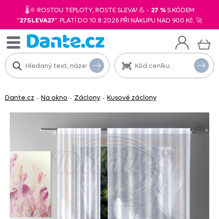
🌡️🌞 ROSTOU TEPLOTY, ROSTE SLEVA! 💪 -
27 %
S KÓDEM
"
27SLEVA27
". PLATÍ DO 10.8.2026 PŘI NÁKUPU NAD 900 Kč. 🚀
Dante.cz
Na okno
Záclony
Kusové záclony
-
-
-