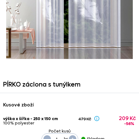
PÍRKO záclona s tunýlkem
Kusové zboží
209 Kč
výška x šířka - 250 x 150 cm
479 Kč
100% polyester
-56%
-
+
ks
Skladem