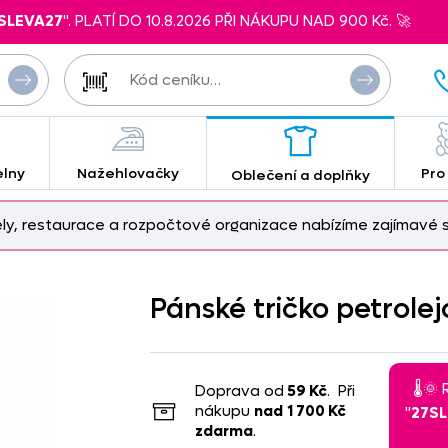
SLEVA27
". PLATÍ DO 10.8.2026 PŘI NÁKUPU NAD 900 Kč. 🚀
elny
Nažehlovačky
Pro
Oblečení a doplňky
ely, restaurace a rozpočtové organizace nabízíme zajímavé s
Pánské tričko petrole
🌡️
Doprava od
59 Kč
. Při
nákupu
nad
1 700 Kč
"
27S
zdarma
.