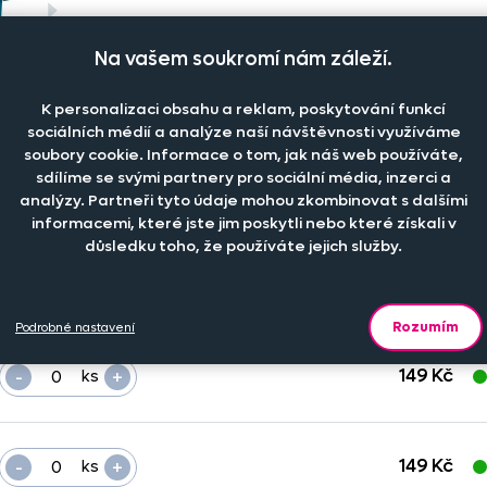
Na vašem soukromí nám záleží.
K personalizaci obsahu a reklam, poskytování funkcí
sociálních médií a analýze naší návštěvnosti využíváme
soubory cookie. Informace o tom, jak náš web používáte,
sdílíme se svými partnery pro sociální média, inzerci a
analýzy. Partneři tyto údaje mohou zkombinovat s dalšími
Počet kusů
Cena na eshopu
D
informacemi, které jste jim poskytli nebo které získali v
důsledku toho, že používáte jejich služby.
-
+
149 Kč
ks
Rozumím
Podrobné nastavení
-
+
149 Kč
ks
-
+
149 Kč
ks