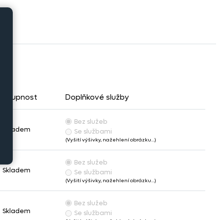
ostupnost
Doplňkové služby
Bez služeb
Skladem
Se službami
(Vyšití výšivky, nažehlení obrázku…)
Bez služeb
Skladem
Se službami
(Vyšití výšivky, nažehlení obrázku…)
Bez služeb
Skladem
Se službami