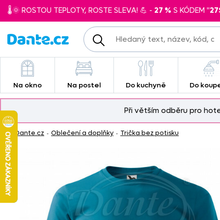
🌡️🌞 ROSTOU TEPLOTY, ROSTE SLEVA! 💪 -
27 %
S KÓDEM "
27
Na okno
Na postel
Do kuchyně
Do koup
Při větším odběru pro hot
Dante.cz
Oblečení a doplňky
Trička bez potisku
-
-