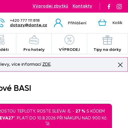
Výprodej zbytků
Kontakty
+420 777 111 818
Košík
Přihlášení
dotazy@dante.cz
 děti
Pro hotely
VÝPRODEJ
Tipy na dárky
levy, více informací
ZDE
.
jové BASI
 ROSTOU TEPLOTY, ROSTE SLEVA! 💪 -
27 %
S KÓDEM
LEVA27
". PLATÍ DO 10.8.2026 PŘI NÁKUPU NAD 900 Kč.
🚀