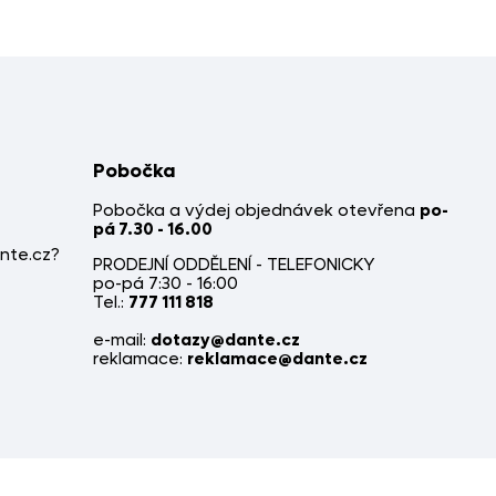
Pobočka
Pobočka a výdej objednávek otevřena
po-
pá 7.30 - 16.00
nte.cz?
PRODEJNÍ ODDĚLENÍ - TELEFONICKY
po-pá 7:30 - 16:00
Tel.:
777 111 818
e-mail:
dotazy@dante.cz
reklamace:
reklamace@dante.cz