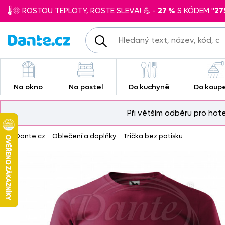
🌡️🌞 ROSTOU TEPLOTY, ROSTE SLEVA! 💪 -
27 %
S KÓDEM "
27
Na okno
Na postel
Do kuchyně
Do koup
Při větším odběru pro hot
Dante.cz
Oblečení a doplňky
Trička bez potisku
-
-