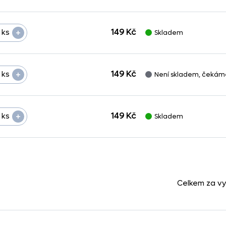
+
149 Kč
ks
Skladem
+
149 Kč
ks
Není skladem, čekám
+
149 Kč
ks
Skladem
Celkem za v