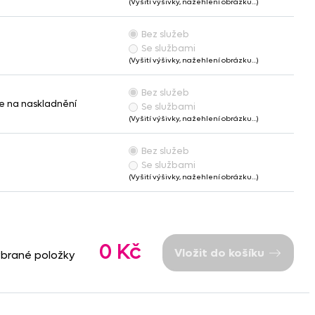
(Vyšití výšivky, nažehlení obrázku…)
Bez služeb
Se službami
(Vyšití výšivky, nažehlení obrázku…)
Bez služeb
e na naskladnění
Se službami
(Vyšití výšivky, nažehlení obrázku…)
Bez služeb
Se službami
(Vyšití výšivky, nažehlení obrázku…)
0 Kč
Vložit do košíku
ybrané položky