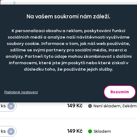
Na vašem soukromí nám záleží.
K personalizaci obsahu a reklam, poskytování funkcí
sociálních médií a analýze naší návštěvnosti využíváme
soubory cookie. Informace o tom, jak náš web používáte,
sdílíme se svými partnery pro sociální média, inzerci a
analýzy. Partneři tyto údaje mohou zkombinovat s dalšími
sů
Cena na eshopu
Dostupnost
informacemi, které jste jim poskytli nebo které získali v
důsledku toho, že používáte jejich služby.
+
149 Kč
ks
Není skladem, čekám
Rozumím
Podrobné nastavení
+
149 Kč
ks
Není skladem, čekám
+
149 Kč
ks
Skladem