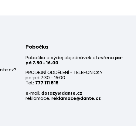
Pobočka
Pobočka a výdej objednávek otevřena
po-
pá 7.30 - 16.00
nte.cz?
PRODEJNÍ ODDĚLENÍ - TELEFONICKY
po-pá 7:30 - 16:00
Tel.:
777 111 818
e-mail:
dotazy@dante.cz
reklamace:
reklamace@dante.cz