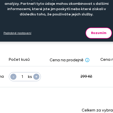
analýzy. Partneři tyto údaje mohou zkombinovat s dalšími
informacemi, které jste jim poskytli nebo které získali v
důsledku toho, že používáte jejich služby.
Rozumím
Podrobné nastavení
Počet kusů
Cena 
Cena na prodejně
-
+
na
299 Kč
ks
Celkem za vybr