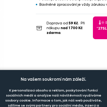
Bavlněné zpracování je vždy zárukou v
🌡️
Doprava od
59 Kč
. Při
nákupu
nad
1 700 Kč
"
27S
zdarma
.
Na vašem soukromí nám záleží.
K personalizaci obsahu a reklam, poskytování funkcí
sociálních médií a analýze naší návštěvnosti využíváme
soubory cookie. Informace o tom, jak náš web používáte,
sdílíme se svými partnery pro sociální média, inzerci a