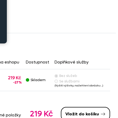
na eshopu
Dostupnost
Doplňkové služby
Bez služeb
219 Kč
Skladem
Se službami
-27%
(Vyšití výšivky, nažehlení obrázku…)
219 Kč
Vložit do košíku
ané položky