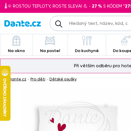
🌡️🌞 ROSTOU TEPLOTY, ROSTE SLEVA! 💪 -
27 %
S KÓDEM "
27
Na okno
Na postel
Do kuchyně
Do koup
Při větším odběru pro hot
Dante.cz
Pro děti
Dětské osušky
-
-