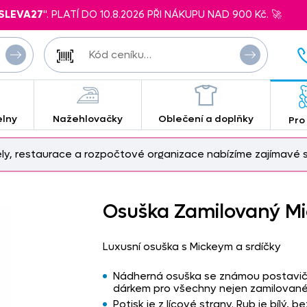
SLEVA27
". PLATÍ DO 10.8.2026 PŘI NÁKUPU NAD 900 Kč. 🚀
elny
Nažehlovačky
Oblečení a doplňky
Pro
ely, restaurace a rozpočtové organizace nabízíme zajímavé s
Osuška Zamilovaný M
Luxusní osuška s Mickeym a srdíčky
Nádherná osuška se známou postavič
dárkem pro všechny nejen zamilované.
Potisk je z lícové strany. Rub je bílý, be