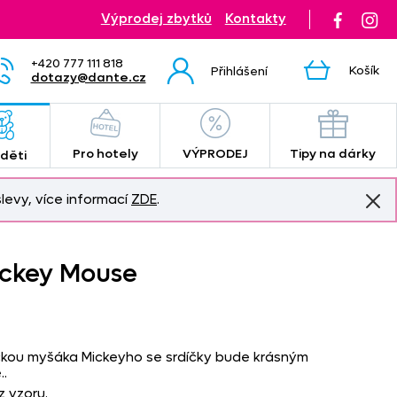
Výprodej zbytků
Kontakty
+420 777 111 818
Košík
Přihlášení
dotazy@dante.cz
Pro hotely
VÝPRODEJ
Tipy na dárky
 děti
levy, více informací
ZDE
.
ickey Mouse
kou myšáka Mickeyho se srdíčky bude krásným
.
z vzoru.