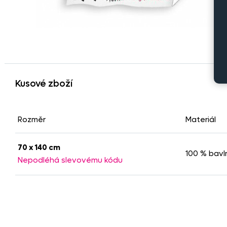
Kusové zboží
Rozměr
Materiál
70 x 140 cm
100 % bavl
Nepodléhá slevovému kódu