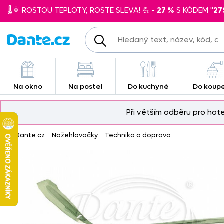
🌡️🌞 ROSTOU TEPLOTY, ROSTE SLEVA! 💪 -
27 %
S KÓDEM "
27
Na okno
Na postel
Do kuchyně
Do koup
Při větším odběru pro hot
Dante.cz
Nažehlovačky
Technika a doprava
-
-