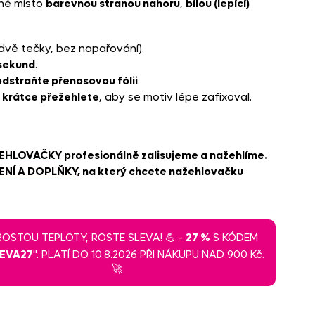
né místo
barevnou stranou nahoru
,
bílou (lepící)
dvě tečky, bez napařování).
sekund
.
dstraňte přenosovou fólii
.
a krátce přežehlete
, aby se motiv lépe zafixoval.
EHLOVAČKY
profesionálně zalisujeme a nažehlíme.
ENÍ A DOPLŇKY
, na který chcete nažehlovačku
 ROSTOU TEPLOTY, ROSTE SLEVA! 💪 -
27 %
S KÓDEM
LEVA27
". PLATÍ DO 10.8.2026 PŘI NÁKUPU NAD 900 Kč.
🚀