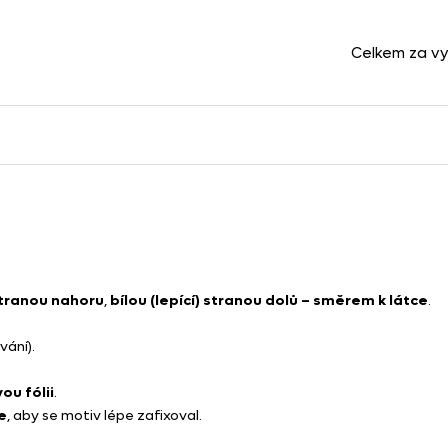
Celkem za v
tranou nahoru
,
bílou (lepící) stranou dolů – směrem k látce
.
vání).
u fólii
.
e
, aby se motiv lépe zafixoval.