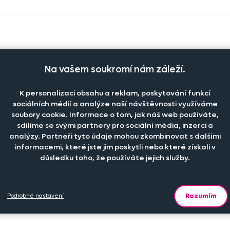
Na vašem soukromí nám záleží.
et kusů
Cena na eshopu
Do
K personalizaci obsahu a reklam, poskytování funkcí
+
39 Kč
ks
sociálních médií a analýze naší návštěvnosti využíváme
soubory cookie. Informace o tom, jak náš web používáte,
sdílíme se svými partnery pro sociální média, inzerci a
analýzy. Partneři tyto údaje mohou zkombinovat s dalšími
+
59 Kč
ks
informacemi, které jste jim poskytli nebo které získali v
důsledku toho, že používáte jejich služby.
+
110 Kč
ks
Rozumím
Podrobné nastavení