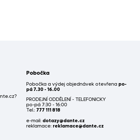
Pobočka
Pobočka a výdej objednávek otevřena
po-
pá 7.30 - 16.00
nte.cz?
PRODEJNÍ ODDĚLENÍ - TELEFONICKY
po-pá 7:30 - 16:00
Tel.:
777 111 818
e-mail:
dotazy@dante.cz
reklamace:
reklamace@dante.cz