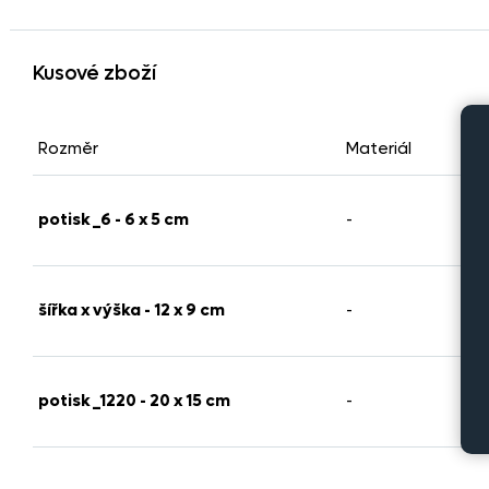
Kusové zboží
Rozměr
Materiál
Poč
-
potisk_6 - 6 x 5 cm
-
-
šířka x výška - 12 x 9 cm
-
-
potisk_1220 - 20 x 15 cm
-