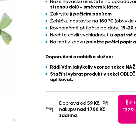
Nažehlovačku umístěte na požadova
stranou dolů – směrem k látce
.
Zakryjte ji
pečícím papírem
.
Žehličku nastavte na
160 °C
(obvykle 
Rovnoměrně přitlačte po dobu
15–20 
Nechte chvíli vychladnout a
opatrně o
Na motiv znovu
položte pečící papír 
Doporučení a nabídka služeb:
Rádi Vám jakýkoliv vzor ze sekce
NAŽ
Stačí si vybrat produkt
v sekci
OBLEČ
aplikovat.
🌡️
Doprava od
59 Kč
. Při
nákupu
nad
1 700 Kč
"
27S
zdarma
.