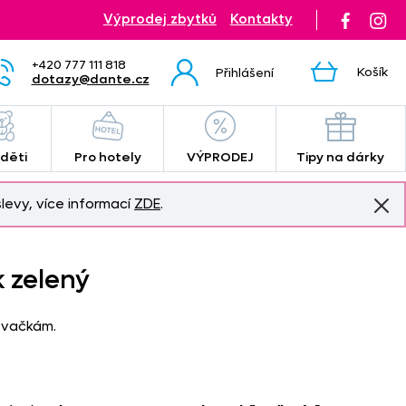
Výprodej zbytků
Kontakty
+420 777 111 818
Košík
Přihlášení
dotazy@dante.cz
 děti
Pro hotely
VÝPRODEJ
Tipy na dárky
levy, více informací
ZDE
.
 zelený
ovačkám.