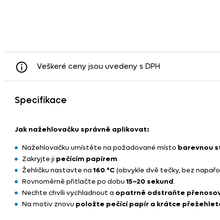
Veškeré ceny jsou uvedeny s DPH
Specifikace
Jak nažehlovačku správně aplikovat:
Nažehlovačku umístěte na požadované místo
barevnou s
Zakryjte ji
pečícím papírem
.
Žehličku nastavte na
160 °C
(obvykle dvě tečky, bez napařo
Rovnoměrně přitlačte po dobu
15–20 sekund
.
Nechte chvíli vychladnout a
opatrně odstraňte přenosovo
Na motiv znovu
položte pečící papír a krátce přežehlet