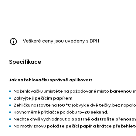
Veškeré ceny jsou uvedeny s DPH
Specifikace
Jak nažehlovačku správně aplikovat:
Nažehlovačku umístěte na požadované místo
barevnou s
Zakryjte ji
pečícím papírem
.
Žehličku nastavte na
160 °C
(obvykle dvě tečky, bez napařo
Rovnoměrně přitlačte po dobu
15–20 sekund
.
Nechte chvíli vychladnout a
opatrně odstraňte přenosovo
Na motiv znovu
položte pečící papír a krátce přežehlet