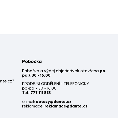
Pobočka
Pobočka a výdej objednávek otevřena
po-
pá 7.30 - 16.00
nte.cz?
PRODEJNÍ ODDĚLENÍ - TELEFONICKY
po-pá 7:30 - 16:00
Tel.:
777 111 818
e-mail:
dotazy@dante.cz
reklamace:
reklamace@dante.cz