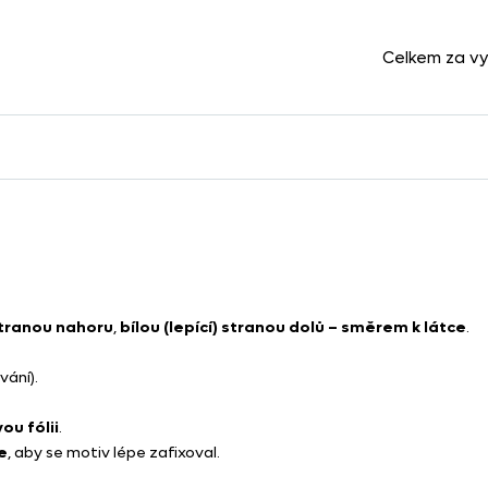
Celkem za v
tranou nahoru
,
bílou (lepící) stranou dolů – směrem k látce
.
vání).
u fólii
.
e
, aby se motiv lépe zafixoval.