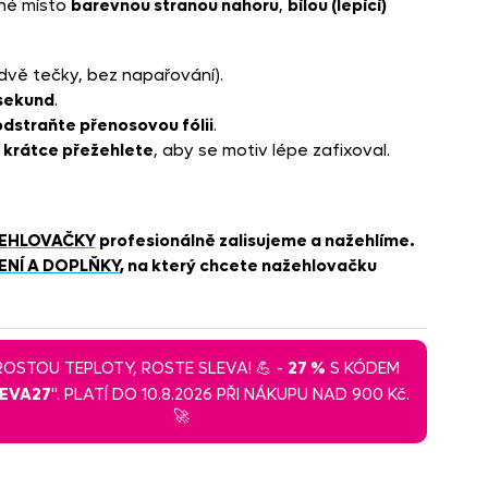
né místo
barevnou stranou nahoru
,
bílou (lepící)
dvě tečky, bez napařování).
sekund
.
dstraňte přenosovou fólii
.
a krátce přežehlete
, aby se motiv lépe zafixoval.
EHLOVAČKY
profesionálně zalisujeme a nažehlíme.
ENÍ A DOPLŇKY
, na který chcete nažehlovačku
 ROSTOU TEPLOTY, ROSTE SLEVA! 💪 -
27 %
S KÓDEM
LEVA27
". PLATÍ DO 10.8.2026 PŘI NÁKUPU NAD 900 Kč.
🚀