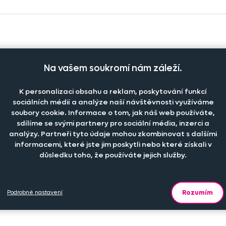
Na vašem soukromí nám záleží.
čet kusů
Cena na eshopu
Do
K personalizaci obsahu a reklam, poskytování funkcí
-
+
39 Kč
ks
sociálních médií a analýze naší návštěvnosti využíváme
soubory cookie. Informace o tom, jak náš web používáte,
sdílíme se svými partnery pro sociální média, inzerci a
analýzy. Partneři tyto údaje mohou zkombinovat s dalšími
-
+
59 Kč
ks
informacemi, které jste jim poskytli nebo které získali v
důsledku toho, že používáte jejich služby.
-
+
110 Kč
ks
Rozumím
Podrobné nastavení