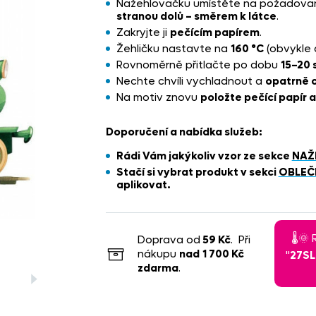
Nažehlovačku umístěte na požadova
stranou dolů – směrem k látce
.
Zakryjte ji
pečícím papírem
.
Žehličku nastavte na
160 °C
(obvykle 
Rovnoměrně přitlačte po dobu
15–20 
Nechte chvíli vychladnout a
opatrně o
Na motiv znovu
položte pečící papír 
Doporučení a nabídka služeb:
Rádi Vám jakýkoliv vzor ze sekce
NAŽ
Stačí si vybrat produkt
v sekci
OBLEČ
aplikovat.
🌡️
Doprava od
59 Kč
. Při
nákupu
nad
1 700 Kč
"
27S
zdarma
.