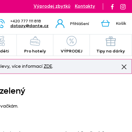
Výprodej zbytků
Kontakty
+420 777 111 818
Košík
Přihlášení
dotazy@dante.cz
 děti
Pro hotely
VÝPRODEJ
Tipy na dárky
levy, více informací
ZDE
.
zelený
ovačkám.