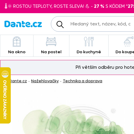
🌡️🌞 ROSTOU TEPLOTY, ROSTE SLEVA! 💪 -
27 %
S KÓDEM "
27
Na okno
Na postel
Do kuchyně
Do koup
Při větším odběru pro hot
Dante.cz
Nažehlovačky
Technika a doprava
-
-