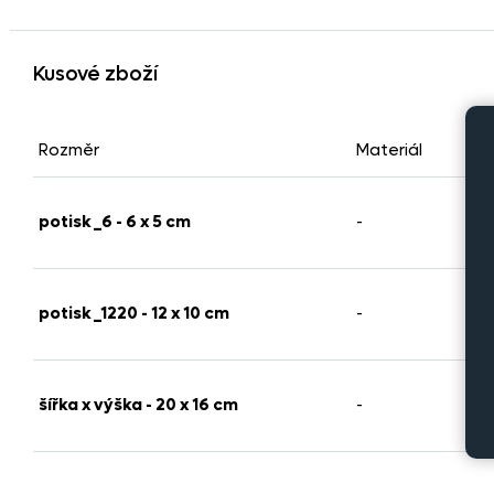
Kusové zboží
Rozměr
Materiál
Po
potisk_6 - 6 x 5 cm
-
potisk_1220 - 12 x 10 cm
-
šířka x výška - 20 x 16 cm
-