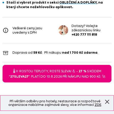
Stačí si vybrat produkt
v sekci
OBLEČENÍ A DOPLŇKY
, na
který chcete nažehlovačku aplikovat.
Dotazy? Volejte
Veškeré ceny jsou
zákaznickou linku
uvedeny s DPH
+420 777 111 818
Doprava od
59 Kč
. Při nákupu
nad
1 700 Kč
zdarma
.
🌡️🌞 ROSTOU TEPLOTY, ROSTE SLEVA! 💪 -
27 %
S KÓDEM
"
27SLEVA27
". PLATÍ DO 10.8.2026 PŘI NÁKUPU NAD 900 Kč. 🚀
Při větším odběru pro hotely, restaurace a rozpočtové
organizace nabízíme zajímavé slevy, více informací
ZDE
.