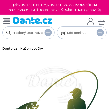
🌡️🌞 ROSTOU TEPLOTY, ROSTE SLEVA! 💪 -
27 %
S KÓDEM
"
27SLEVA27
". PLATÍ DO 10.8.2026 PŘI NÁKUPU NAD 900 Kč. 🚀
Dante.cz
Nažehlovačky
-