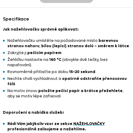
Specifikace
Jak nažehlovačku správně aplikovat:
Nažehlovačku umístěte na požadované místo
barevnou
stranou nahoru
,
bílou (lepící) stranou dolů – směrem k látce
.
Zakryjte ji
pečícím papírem
.
Žehličku nastavte na
160 °C
(obvykle dvě tečky, bez
napařování).
Rovnoměrně přitlačte po dobu
15–20 sekund
.
Nechte chvíli vychladnout a
opatrně odstraňte přenosovou
fólii
.
Na motiv znovu
položte pečící papír a krátce přežehlete
,
aby se motiv lépe zafixoval.
Doporučení a nabídka služeb:
Rádi Vám jakýkoliv vzor ze sekce
NAŽEHLOVAČKY
profesionálně zalisujeme a nažehlíme.