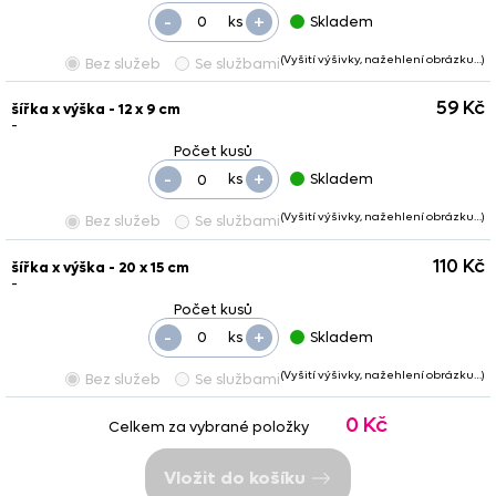
-
+
ks
Skladem
(Vyšití výšivky, nažehlení obrázku…)
Bez služeb
Se službami
59 Kč
šířka x výška - 12 x 9 cm
-
-
+
ks
Skladem
(Vyšití výšivky, nažehlení obrázku…)
Bez služeb
Se službami
110 Kč
šířka x výška - 20 x 15 cm
-
-
+
ks
Skladem
(Vyšití výšivky, nažehlení obrázku…)
Bez služeb
Se službami
0 Kč
Celkem za vybrané položky
Vložit do košíku