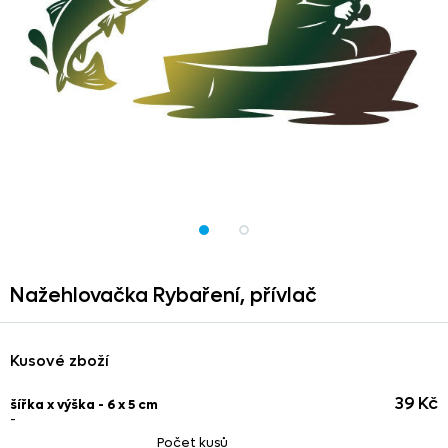
Nažehlovačka Rybaření,
přívlač
Kusové zboží
39 Kč
šířka x výška - 6 x 5 cm
-