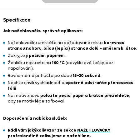
Specifikace
Jak nažehlovačku správně aplikovat:
Nažehlovačku umístěte na požadované místo
barevnou
stranou nahoru
,
bílou (lepící) stranou dolů – směrem k látce
.
Zakryjte ji
pečícím papírem
.
Žehličku nastavte na
160 °C
(obvykle dvě tečky, bez
napařování).
Rovnoměrně přitlačte po dobu
15–20 sekund
.
Nechte chvíli vychladnout a
opatrně odstraňte přenosovou
fólii
.
Na motiv znovu
položte pečící papír a krátce přežehlete
,
aby se motiv lépe zafixoval.
Doporučení a nabídka služeb:
Rádi Vám jakýkoliv vzor ze sekce
NAŽEHLOVAČKY
profesionálně zalisujeme a nažehlíme.