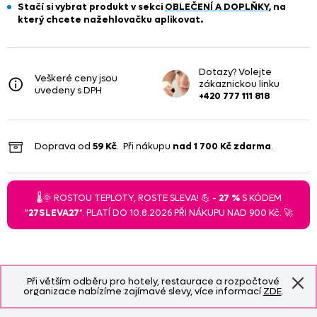
Stačí si vybrat produkt
v sekci
OBLEČENÍ A DOPLŇKY
, na
který chcete nažehlovačku aplikovat.
Dotazy? Volejte
Veškeré ceny jsou
zákaznickou linku
uvedeny s DPH
+420 777 111 818
Doprava od
59 Kč
. Při nákupu
nad
1 700 Kč
zdarma
.
🌡️🌞 ROSTOU TEPLOTY, ROSTE SLEVA! 💪 -
27 %
S KÓDEM
"
27SLEVA27
". PLATÍ DO 10.8.2026 PŘI NÁKUPU NAD 900 Kč. 🚀
Při větším odběru pro hotely, restaurace a rozpočtové
organizace nabízíme zajímavé slevy, více informací
ZDE
.