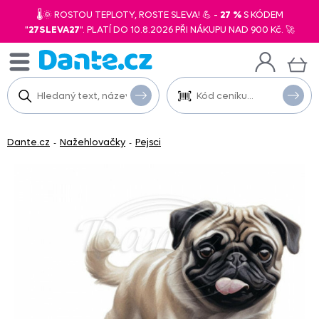
🌡️🌞 ROSTOU TEPLOTY, ROSTE SLEVA! 💪 -
27 %
S KÓDEM
"
27SLEVA27
". PLATÍ DO 10.8.2026 PŘI NÁKUPU NAD 900 Kč. 🚀
Dante.cz
Nažehlovačky
Pejsci
-
-