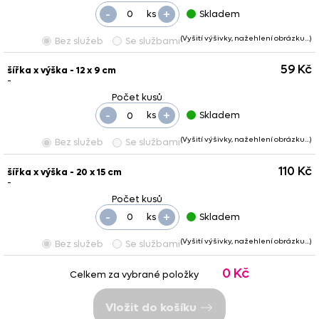
-
+
ks
Skladem
(Vyšití výšivky, nažehlení obrázku…)
Bez služeb
Se službami
59 Kč
šířka x výška - 12 x 9 cm
-
-
+
ks
Skladem
(Vyšití výšivky, nažehlení obrázku…)
Bez služeb
Se službami
110 Kč
šířka x výška - 20 x 15 cm
-
-
+
ks
Skladem
(Vyšití výšivky, nažehlení obrázku…)
Bez služeb
Se službami
0 Kč
Celkem za vybrané položky
Vložit do košíku