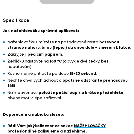
Specifikace
Jak nažehlovačku správně aplikovat:
Nažehlovačku umístěte na požadované místo
barevnou
stranou nahoru
,
bílou (lepící) stranou dolů – směrem k látce
.
Zakryjte ji
pečícím papírem
.
Žehličku nastavte na
160 °C
(obvykle dvě tečky, bez
napařování).
Rovnoměrně přitlačte po dobu
15–20 sekund
.
Nechte chvíli vychladnout a
opatrně odstraňte přenosovou
fólii
.
Na motiv znovu
položte pečící papír a krátce přežehlete
,
aby se motiv lépe zafixoval.
Doporučení a nabídka služeb:
Rádi Vám jakýkoliv vzor ze sekce
NAŽEHLOVAČKY
profesionálně zalisujeme a nažehlíme.