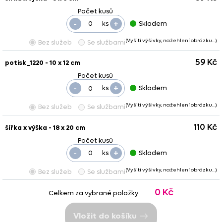
-
+
ks
Skladem
(Vyšití výšivky, nažehlení obrázku…)
Bez služeb
Se službami
59 Kč
potisk_1220 - 10 x 12 cm
-
+
ks
Skladem
(Vyšití výšivky, nažehlení obrázku…)
Bez služeb
Se službami
110 Kč
šířka x výška - 18 x 20 cm
-
+
ks
Skladem
(Vyšití výšivky, nažehlení obrázku…)
Bez služeb
Se službami
0 Kč
Celkem za vybrané položky
Vložit do košíku