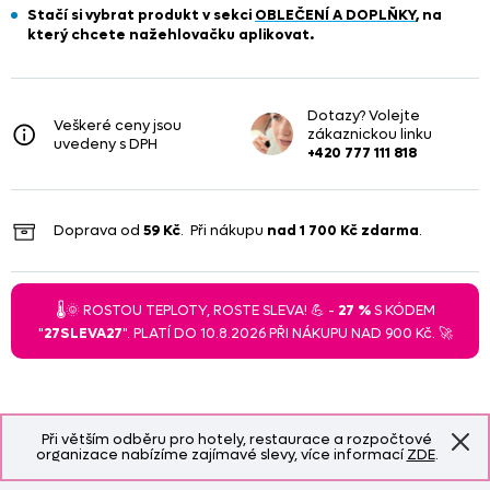
Stačí si vybrat produkt
v sekci
OBLEČENÍ A DOPLŇKY
, na
který chcete nažehlovačku aplikovat.
Dotazy? Volejte
Veškeré ceny jsou
zákaznickou linku
uvedeny s DPH
+420 777 111 818
Doprava od
59 Kč
. Při nákupu
nad
1 700 Kč
zdarma
.
🌡️🌞 ROSTOU TEPLOTY, ROSTE SLEVA! 💪 -
27 %
S KÓDEM
"
27SLEVA27
". PLATÍ DO 10.8.2026 PŘI NÁKUPU NAD 900 Kč. 🚀
Při větším odběru pro hotely, restaurace a rozpočtové
organizace nabízíme zajímavé slevy, více informací
ZDE
.