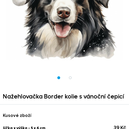
Nažehlovačka Border kolie s vánoční čepicí
Kusové zboží
39 Kč
šířka x výška - 5 x 6 cm