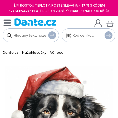
🌡️🌞 ROSTOU TEPLOTY, ROSTE SLEVA! 💪 -
27 %
S KÓDEM
"
27SLEVA27
". PLATÍ DO 10.8.2026 PŘI NÁKUPU NAD 900 Kč. 🚀
Dante.cz
Nažehlovačky
Vánoce
-
-