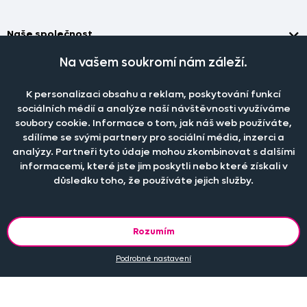
Naše společnost
Doprava a platba
Na vašem soukromí nám záleží.
Časté dotazy
Kontakt
Jak změřit okno pro nákup záclon?
Pobočka
K personalizaci obsahu a reklam, poskytování funkcí
O nás
Jak objednat záclony a závěsy na dante.cz?
sociálních médií a analýze naší návštěvnosti využíváme
Pobočka a výdej objednávek otevřena
po-pá 7.30 - 16.00
soubory cookie. Informace o tom, jak náš web používáte,
Obchodní podmínky
Jak prát záclony a závěsy?
PRODEJNÍ ODDĚLENÍ - TELEFONICKY
sdílíme se svými partnery pro sociální média, inzerci a
Staňte se členem klubu Dante.cz
po-pá 7:30 - 16:00
Nastavení cookies
Tel.:
777 111 818
analýzy. Partneři tyto údaje mohou zkombinovat s dalšími
Jak prát povlečení a prostěradla?
informacemi, které jste jim poskytli nebo které získali v
Katalog zdarma
e-mail:
dotazy@dante.cz
Informace o materiálech
reklamace:
reklamace@dante.cz
důsledku toho, že používáte jejich služby.
Šití záclon a závěsů
Objevte slevy pro členy, získejte akční nabídky, novinky, tipy a
informace do vaší schránky.
Rozumím
Podrobné nastavení
© 2013 - 2026 DANTE.CZ