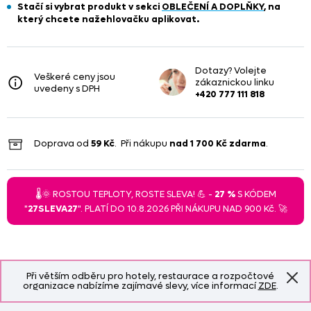
Stačí si vybrat produkt
v sekci
OBLEČENÍ A DOPLŇKY
, na
který chcete nažehlovačku aplikovat.
Dotazy? Volejte
Veškeré ceny jsou
zákaznickou linku
uvedeny s DPH
+420 777 111 818
Doprava od
59 Kč
. Při nákupu
nad
1 700 Kč
zdarma
.
🌡️🌞 ROSTOU TEPLOTY, ROSTE SLEVA! 💪 -
27 %
S KÓDEM
"
27SLEVA27
". PLATÍ DO 10.8.2026 PŘI NÁKUPU NAD 900 Kč. 🚀
Při větším odběru pro hotely, restaurace a rozpočtové
organizace nabízíme zajímavé slevy, více informací
ZDE
.