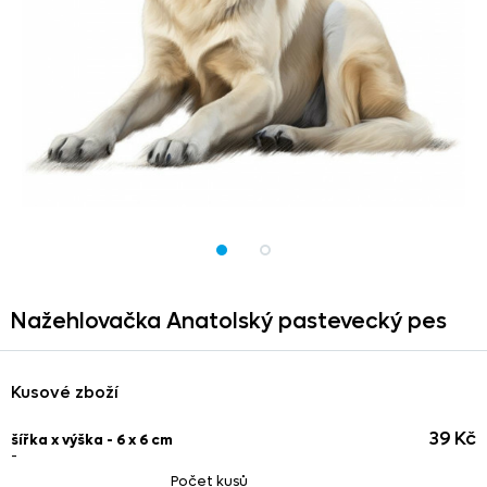
Nažehlovačka Anatolský pastevecký pes
Kusové zboží
39 Kč
šířka x výška - 6 x 6 cm
-