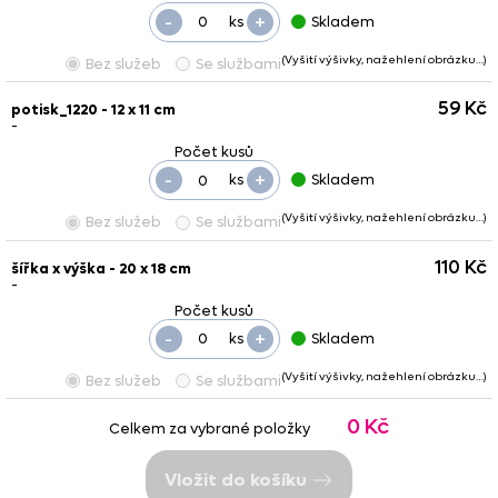
-
+
ks
Skladem
(Vyšití výšivky, nažehlení obrázku…)
Bez služeb
Se službami
59 Kč
potisk_1220 - 12 x 11 cm
-
-
+
ks
Skladem
(Vyšití výšivky, nažehlení obrázku…)
Bez služeb
Se službami
110 Kč
šířka x výška - 20 x 18 cm
-
-
+
ks
Skladem
(Vyšití výšivky, nažehlení obrázku…)
Bez služeb
Se službami
0 Kč
Celkem za vybrané položky
Vložit do košíku