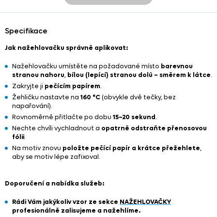
Specifikace
Jak nažehlovačku správně aplikovat:
Nažehlovačku umístěte na požadované místo
barevnou
stranou nahoru
,
bílou (lepící) stranou dolů – směrem k látce
.
Zakryjte ji
pečícím papírem
.
Žehličku nastavte na
160 °C
(obvykle dvě tečky, bez
napařování).
Rovnoměrně přitlačte po dobu
15–20 sekund
.
Nechte chvíli vychladnout a
opatrně odstraňte přenosovou
fólii
.
Na motiv znovu
položte pečící papír a krátce přežehlete
,
aby se motiv lépe zafixoval.
Doporučení a nabídka služeb:
Rádi Vám jakýkoliv vzor ze sekce
NAŽEHLOVAČKY
profesionálně zalisujeme a nažehlíme.