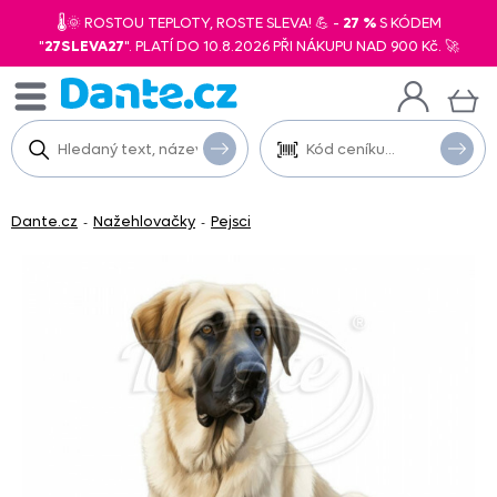
🌡️🌞 ROSTOU TEPLOTY, ROSTE SLEVA! 💪 -
27 %
S KÓDEM
"
27SLEVA27
". PLATÍ DO 10.8.2026 PŘI NÁKUPU NAD 900 Kč. 🚀
Dante.cz
Nažehlovačky
Pejsci
-
-