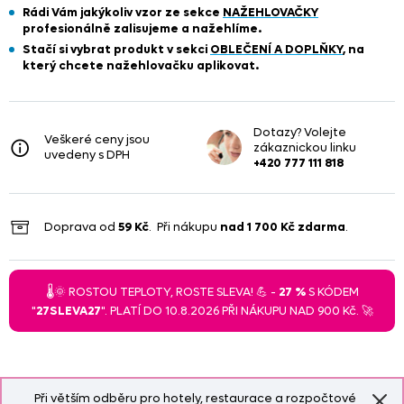
Rádi Vám jakýkoliv vzor ze sekce
NAŽEHLOVAČKY
profesionálně zalisujeme a nažehlíme.
Stačí si vybrat produkt
v sekci
OBLEČENÍ A DOPLŇKY
, na
který chcete nažehlovačku aplikovat.
Dotazy? Volejte
Veškeré ceny jsou
zákaznickou linku
uvedeny s DPH
+420 777 111 818
Doprava od
59 Kč
. Při nákupu
nad
1 700 Kč
zdarma
.
🌡️🌞 ROSTOU TEPLOTY, ROSTE SLEVA! 💪 -
27 %
S KÓDEM
"
27SLEVA27
". PLATÍ DO 10.8.2026 PŘI NÁKUPU NAD 900 Kč. 🚀
Při větším odběru pro hotely, restaurace a rozpočtové