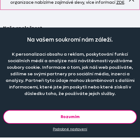
organizace nabízíme zajímavé slevy, více informací
ZDE
.
Naše společnost
Doprava a platba
Na vašem soukromí nám záleží.
Časté dotazy
Kontakt
Jak změřit okno pro nákup záclon?
K personalizaci obsahu a reklam, poskytování funkcí
Pobočka
O nás
sociálních médií a analýze naší návštěvnosti využíváme
Jak objednat záclony a závěsy na dante.cz?
Pobočka a výdej objednávek otevřena
po-pá 7.30 - 16.00
soubory cookie. Informace o tom, jak náš web používáte,
Obchodní podmínky
Jak prát záclony a závěsy?
PRODEJNÍ ODDĚLENÍ - TELEFONICKY
sdílíme se svými partnery pro sociální média, inzerci a
Staňte se členem klubu Dante.cz
po-pá 7:30 - 16:00
Nastavení cookies
analýzy. Partneři tyto údaje mohou zkombinovat s dalšími
Tel.:
777 111 818
Jak prát povlečení a prostěradla?
informacemi, které jste jim poskytli nebo které získali v
Katalog zdarma
e-mail:
dotazy@dante.cz
Informace o materiálech
důsledku toho, že používáte jejich služby.
reklamace:
reklamace@dante.cz
Šití záclon a závěsů
Objevte slevy pro členy, získejte akční nabídky, novinky, tipy a
informace do vaší schránky.
Rozumím
Podrobné nastavení