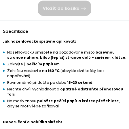
Vložit do košíku
Specifikace
Jak nažehlovačku správně aplikovat:
Nažehlovačku umístěte na požadované místo
barevnou
stranou nahoru
,
bílou (lepící) stranou dolů – směrem k látce
.
Zakryjte ji
pečícím papírem
.
Žehličku nastavte na
160 °C
(obvykle dvě tečky, bez
napařování).
Rovnoměrně přitlačte po dobu
15–20 sekund
.
Nechte chvíli vychladnout a
opatrně odstraňte přenosovou
fólii
.
Na motiv znovu
položte pečící papír a krátce přežehlete
,
aby se motiv lépe zafixoval.
Doporučení a nabídka služeb: