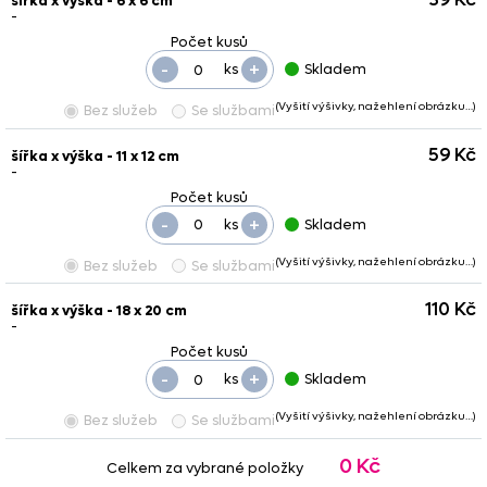
39 Kč
šířka x výška - 6 x 6 cm
-
-
+
ks
Skladem
(Vyšití výšivky, nažehlení obrázku…)
Bez služeb
Se službami
59 Kč
šířka x výška - 11 x 12 cm
-
-
+
ks
Skladem
(Vyšití výšivky, nažehlení obrázku…)
Bez služeb
Se službami
110 Kč
šířka x výška - 18 x 20 cm
-
-
+
ks
Skladem
(Vyšití výšivky, nažehlení obrázku…)
Bez služeb
Se službami
0 Kč
Celkem za vybrané položky