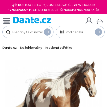
🌡️🌞 ROSTOU TEPLOTY, ROSTE SLEVA! 💪 -
27 %
S KÓDEM
"
27SLEVA27
". PLATÍ DO 10.8.2026 PŘI NÁKUPU NAD 900 Kč. 🚀
Dante.cz
Nažehlovačky
Kreslená zvířátka
-
-