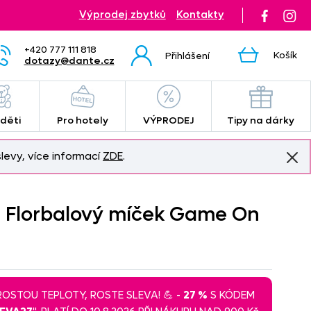
Výprodej zbytků
Kontakty
+420 777 111 818
Košík
Přihlášení
dotazy@dante.cz
 děti
Pro hotely
VÝPRODEJ
Tipy na dárky
levy, více informací
ZDE
.
á Florbalový míček Game On
 ROSTOU TEPLOTY, ROSTE SLEVA! 💪 -
27 %
S KÓDEM