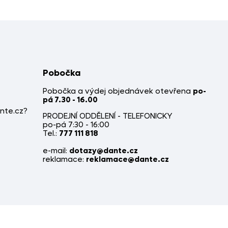
Pobočka
Pobočka a výdej objednávek otevřena
po-
pá 7.30 - 16.00
nte.cz?
PRODEJNÍ ODDĚLENÍ - TELEFONICKY
po-pá 7:30 - 16:00
Tel.:
777 111 818
e-mail:
dotazy@dante.cz
reklamace:
reklamace@dante.cz