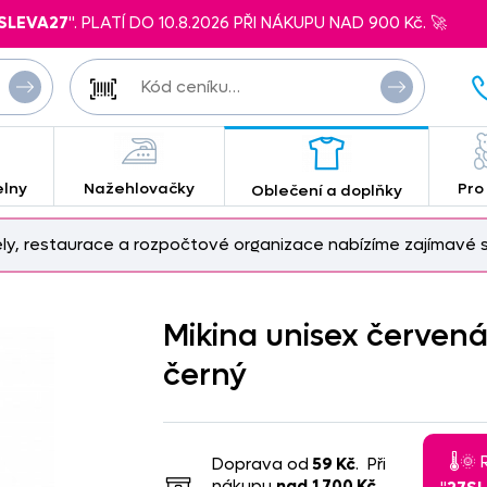
SLEVA27
". PLATÍ DO 10.8.2026 PŘI NÁKUPU NAD 900 Kč. 🚀
elny
Nažehlovačky
Pro
Oblečení a doplňky
ely, restaurace a rozpočtové organizace nabízíme zajímavé s
Mikina unisex červen
černý
🌡️
Doprava od
59 Kč
. Při
nákupu
nad
1 700 Kč