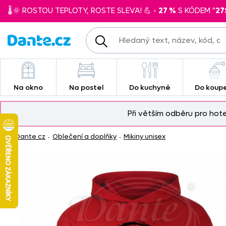
🌡️🌞 ROSTOU TEPLOTY, ROSTE SLEVA! 💪 -
27 %
S KÓDEM "
27
Na okno
Na postel
Do kuchyně
Do koup
Při větším odběru pro hot
Dante.cz
Oblečení a doplňky
Mikiny unisex
-
-