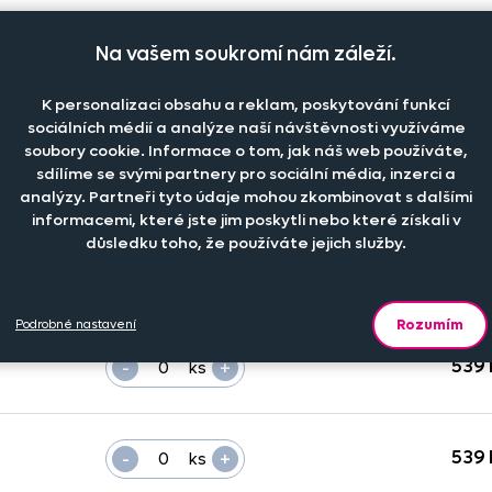
Na vašem soukromí nám záleží.
K personalizaci obsahu a reklam, poskytování funkcí
Počet kusů
Cena na esho
sociálních médií a analýze naší návštěvnosti využíváme
soubory cookie. Informace o tom, jak náš web používáte,
sdílíme se svými partnery pro sociální média, inzerci a
-
+
539 
ks
analýzy. Partneři tyto údaje mohou zkombinovat s dalšími
informacemi, které jste jim poskytli nebo které získali v
důsledku toho, že používáte jejich služby.
-
+
539 
ks
Rozumím
Podrobné nastavení
-
+
539 
ks
-
+
539 
ks