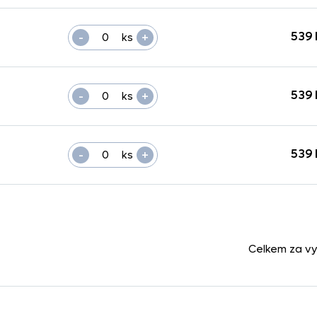
-
+
539 
ks
-
+
539 
ks
-
+
539 
ks
Celkem za v