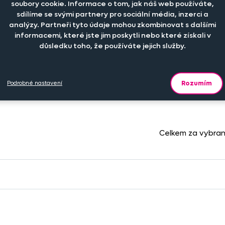
soubory cookie. Informace o tom, jak náš web používáte,
sdílíme se svými partnery pro sociální média, inzerci a
analýzy. Partneři tyto údaje mohou zkombinovat s dalšími
Materiál
Počet kusů
Cena
Cena na prodejně
informacemi, které jste jim poskytli nebo které získali v
důsledku toho, že používáte jejich služby.
-
+
bavlna
529 Kč
ks
Rozumím
Podrobné nastavení
Celkem za vybra