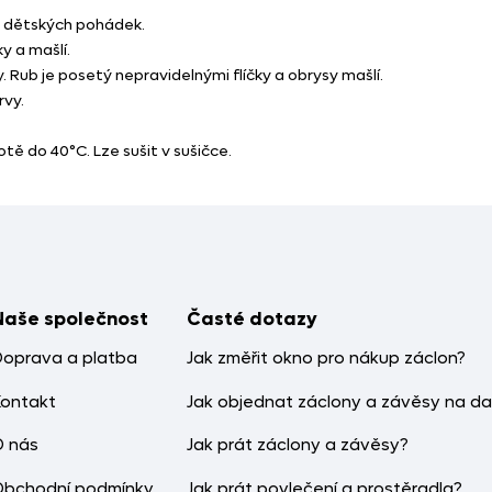
h dětských pohádek.
y a mašlí.
. Rub je posetý nepravidelnými flíčky a obrysy mašlí.
rvy.
tě do 40°C. Lze sušit v sušičce.
Naše společnost
Časté dotazy
Doprava a platba
Jak změřit okno pro nákup záclon?
Kontakt
Jak objednat záclony a závěsy na da
O nás
Jak prát záclony a závěsy?
Obchodní podmínky
Jak prát povlečení a prostěradla?