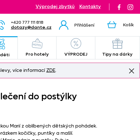
Výprodej zbytků
Kontakty
+420 777 111 818
Košík
Přihlášení
dotazy@dante.cz
Pro hotely
VÝPRODEJ
Tipy na dárky
 děti
levy, více informací
ZDE
.
lečení do postýlky
čkou Marií z oblíbených dětských pohádek.
rázkem kočičky, puntíky a mašlí.