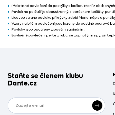
Překrásné povlečení do postýlky s kočkou Marií z oblíbenýc
Povlak na polštář je oboustranný, s obrázkem kočičky, puntík
Lícovou stranu povlaku přikrývky zdobí Marie, nápis a puntíky
Vzory na bílém povlečení jsou lazeny do odstínů pudrové ba
Povlaky jsou opatřeny zipovým zapínáním.
Bavlněné povlečení perte z rubu, se zapnutými zipy, při teplo
Staňte se členem klubu
Dante.cz