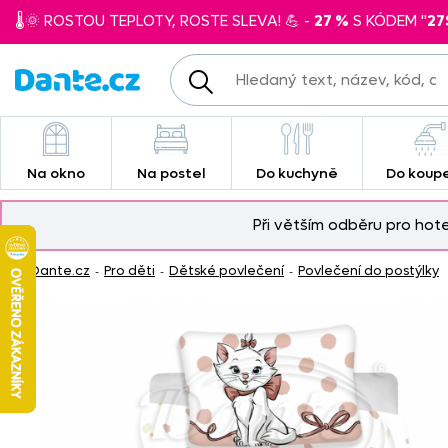
🌡️🌞 ROSTOU TEPLOTY, ROSTE SLEVA! 💪 -
27 %
S KÓDEM "
27
Na okno
Na postel
Do kuchyně
Do koup
Při větším odběru pro hot
Dante.cz
Pro děti
Dětské povlečení
Povlečení do postýlky
-
-
-