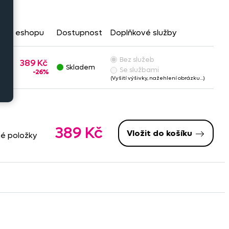
 na eshopu
Dostupnost
Doplňkové služby
Bez služeb
389 Kč
Skladem
Se službami
-26%
(Vyšití výšivky, nažehlení obrázku…)
389 Kč
Vložit do košíku
né položky