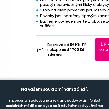
Lícovou stranu povlaku přikrývky zdobí
posetý nepravidelnými flíčky a obrysy 
Vzory na bílém povlečení jsou lazeny 
Povlaky jsou opatřeny zipovým zapíná
Bavlněné povlečení perte z rubu, se za
sušičce.
🌡️
Doprava od
59 Kč
. Při
nákupu
nad
1 700 Kč
"
27S
zdarma
.
Na vašem soukromí nám záleží.
K personalizaci obsahu a reklam, poskytování funkcí
sociálních médií a analýze naší návštěvnosti využíváme