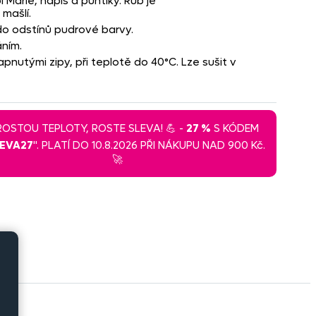
 Marie, nápis a puntíky. Rub je
mašlí.
do odstínů pudrové barvy.
ním.
pnutými zipy, při teplotě do 40°C. Lze sušit v
 ROSTOU TEPLOTY, ROSTE SLEVA! 💪 -
27 %
S KÓDEM
LEVA27
". PLATÍ DO 10.8.2026 PŘI NÁKUPU NAD 900 Kč.
🚀