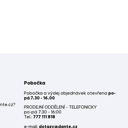
Pobočka
Pobočka a výdej objednávek otevřena
po-
pá 7.30 - 16.00
nte.cz?
PRODEJNÍ ODDĚLENÍ - TELEFONICKY
po-pá 7:30 - 16:00
Tel.:
777 111 818
e-mail:
dotazy@dante.cz