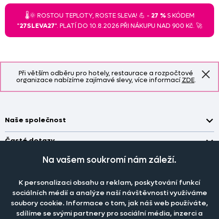
🌡️🌞 ROSTOU TEPLOTY, ROSTE SLEVA! 💪 -
27 %
S KÓDEM
"
27SLEVA27
". PLATÍ DO 10.8.2026 PŘI NÁKUPU NAD 900 Kč. 🚀
Při větším odběru pro hotely, restaurace a rozpočtové
organizace nabízíme zajímavé slevy, více informací
ZDE
.
Naše společnost
Doprava a platba
Časté dotazy
Kontakt
Jak změřit okno pro nákup záclon?
Na vašem soukromí nám záleží.
Pobočka
O nás
Jak objednat záclony a závěsy na dante.cz?
Pobočka a výdej objednávek otevřena
po-pá 7.30 - 16.00
K personalizaci obsahu a reklam, poskytování funkcí
Obchodní podmínky
Jak prát záclony a závěsy?
PRODEJNÍ ODDĚLENÍ - TELEFONICKY
sociálních médií a analýze naší návštěvnosti využíváme
Staňte se členem klubu Dante.cz
po-pá 7:30 - 16:00
Nastavení cookies
soubory cookie. Informace o tom, jak náš web používáte,
Tel.:
777 111 818
Jak prát povlečení a prostěradla?
sdílíme se svými partnery pro sociální média, inzerci a
Katalog zdarma
e-mail:
dotazy@dante.cz