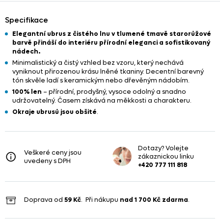
Specifikace
Elegantní ubrus z čistého lnu v tlumené tmavě starorůžové
barvě přináší do interiéru přírodní eleganci a sofistikovaný
nádech.
Minimalistický a čistý vzhled bez vzoru, který nechává
vyniknout přirozenou krásu lněné tkaniny. Decentní barevný
tón skvěle ladí s keramickým nebo dřevěným nádobím.
100% len
– přírodní, prodyšný, vysoce odolný a snadno
udržovatelný. Časem získává na měkkosti a charakteru.
Okraje ubrusů jsou obšité
.
Dotazy? Volejte
Veškeré ceny jsou
zákaznickou linku
uvedeny s DPH
+420 777 111 818
Doprava od
59 Kč
. Při nákupu
nad
1 700 Kč
zdarma
.