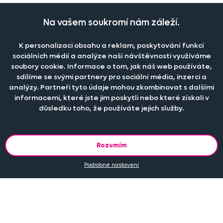
Při větším odběru pro hotely, restaurace a rozpočtové
Na vašem soukromí nám záleží.
organizace nabízíme zajímavé slevy, více informací
ZDE
.
K personalizaci obsahu a reklam, poskytování funkcí
sociálních médií a analýze naší návštěvnosti využíváme
soubory cookie. Informace o tom, jak náš web používáte,
Naše společnost
sdílíme se svými partnery pro sociální média, inzerci a
Doprava a platba
analýzy. Partneři tyto údaje mohou zkombinovat s dalšími
Časté dotazy
informacemi, které jste jim poskytli nebo které získali v
Kontakt
Jak změřit okno pro nákup záclon?
důsledku toho, že používáte jejich služby.
Pobočka
O nás
Jak objednat záclony a závěsy na dante.cz?
Pobočka a výdej objednávek otevřena
po-pá 7.30 - 16.00
Obchodní podmínky
Jak prát záclony a závěsy?
PRODEJNÍ ODDĚLENÍ - TELEFONICKY
Rozumím
Staňte se členem klubu Dante.cz
po-pá 7:30 - 16:00
Nastavení cookies
Tel.:
777 111 818
Jak prát povlečení a prostěradla?
Podrobné nastavení
Katalog zdarma
e-mail:
dotazy@dante.cz
Informace o materiálech
reklamace:
reklamace@dante.cz
Šití záclon a závěsů
Objevte slevy pro členy, získejte akční nabídky, novinky, tipy a
informace do vaší schránky.