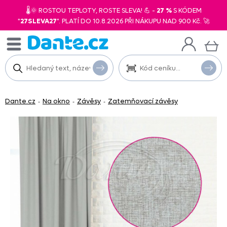
🌡️🌞 ROSTOU TEPLOTY, ROSTE SLEVA! 💪 -
27 %
S KÓDEM
"
27SLEVA27
". PLATÍ DO 10.8.2026 PŘI NÁKUPU NAD 900 Kč. 🚀
Dante.cz
Na okno
Závěsy
Zatemňovací závěsy
-
-
-