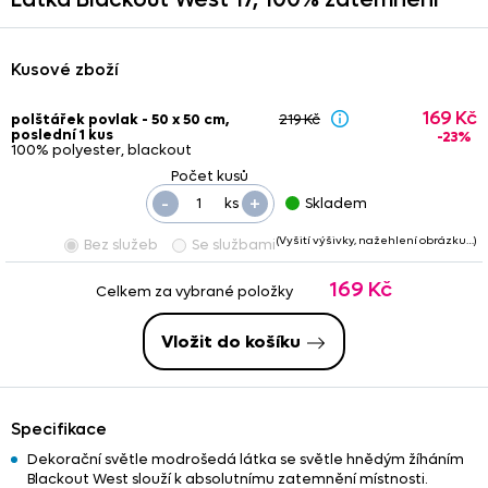
Kusové zboží
169 Kč
polštářek povlak - 50 x 50 cm,
219 Kč
poslední 1 kus
-23%
100% polyester, blackout
-
+
ks
Skladem
(Vyšití výšivky, nažehlení obrázku…)
Bez služeb
Se službami
169 Kč
Celkem za vybrané položky
Vložit do košíku
Specifikace
Dekorační světle modrošedá látka se světle hnědým žíháním
Blackout West slouží k absolutnímu zatemnění místnosti.