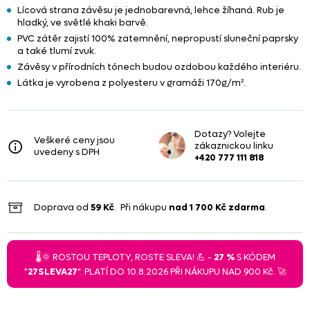
Lícová strana závěsu je jednobarevná, lehce žíhaná. Rub je
hladký, ve světlé khaki barvě.
PVC zátěr zajistí 100% zatemnění, nepropustí sluneční paprsky
a také tlumí zvuk.
Závěsy v přírodních tónech budou ozdobou každého interiéru.
Látka je vyrobena z polyesteru v gramáži 170g/m².
Dotazy? Volejte
Veškeré ceny jsou
zákaznickou linku
uvedeny s DPH
+420 777 111 818
Doprava od
59 Kč
. Při nákupu
nad
1 700 Kč
zdarma
.
🌡️🌞 ROSTOU TEPLOTY, ROSTE SLEVA! 💪 -
27 %
S KÓDEM
"
27SLEVA27
". PLATÍ DO 10.8.2026 PŘI NÁKUPU NAD 900 Kč. 🚀