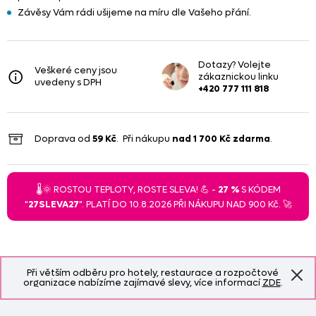
Závěsy Vám rádi ušijeme na míru dle Vašeho přání.
Dotazy? Volejte
Veškeré ceny jsou
zákaznickou linku
uvedeny s DPH
+420 777 111 818
Doprava od
59 Kč
. Při nákupu
nad
1 700 Kč
zdarma
.
🌡️🌞 ROSTOU TEPLOTY, ROSTE SLEVA! 💪 -
27 %
S KÓDEM
"
27SLEVA27
". PLATÍ DO 10.8.2026 PŘI NÁKUPU NAD 900 Kč. 🚀
Při větším odběru pro hotely, restaurace a rozpočtové
organizace nabízíme zajímavé slevy, více informací
ZDE
.