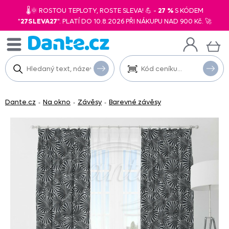
🌡️🌞 ROSTOU TEPLOTY, ROSTE SLEVA! 💪 -
27 %
S KÓDEM
"
27SLEVA27
". PLATÍ DO 10.8.2026 PŘI NÁKUPU NAD 900 Kč. 🚀
Dante.cz
Na okno
Závěsy
Barevné závěsy
-
-
-