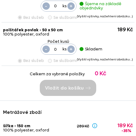
Šijeme na základě
-
+
ks
objednávky
(Vyšití výšivky, nažehlení obrázku…)
Bez služeb
Se službami
189 Kč
polštářek povlak - 50 x 50 cm
100% polyester, oxford
-
+
ks
Skladem
(Vyšití výšivky, nažehlení obrázku…)
Bez služeb
Se službami
0 Kč
Celkem za vybrané položky
Vložit do košíku
Metrážové zboží
189 Kč
šířka - 150 cm
289 Kč
100% polyester, oxford
-35%