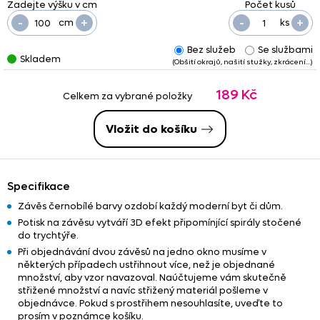
-
+
-
+
cm
ks
Bez služeb
Se službami
Skladem
(Obšití okrajů, našití stužky, zkrácení…)
189 Kč
Celkem za vybrané položky
Vložit do košíku
Specifikace
Závěs černobílé barvy ozdobí každý moderní byt či dům.
Potisk na závěsu vytváří 3D efekt připomínjící spirály stočené
do trychtýře.
Při objednávání dvou závěsů na jedno okno musíme v
některých případech ustřihnout více, než je objednané
množství, aby vzor navazoval. Naúčtujeme vám skutečně
střižené množství a navíc střižený materiál pošleme v
objednávce. Pokud s prostřihem nesouhlasíte, uveďte to
prosím v poznámce košíku.