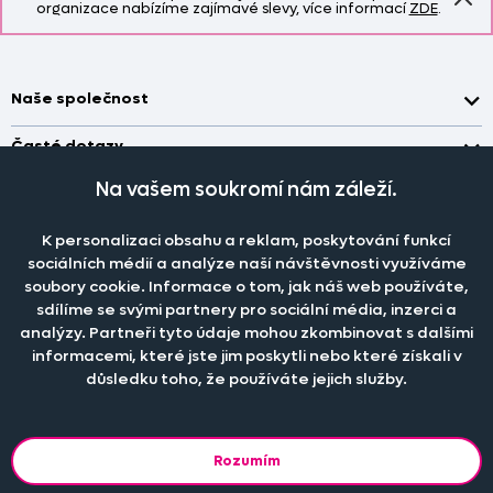
organizace nabízíme zajímavé slevy, více informací
ZDE
.
Naše společnost
Doprava a platba
Časté dotazy
Kontakt
Jak změřit okno pro nákup záclon?
Na vašem soukromí nám záleží.
Pobočka
O nás
Jak objednat záclony a závěsy na dante.cz?
Pobočka a výdej objednávek otevřena
po-pá 7.30 - 16.00
K personalizaci obsahu a reklam, poskytování funkcí
Obchodní podmínky
Jak prát záclony a závěsy?
PRODEJNÍ ODDĚLENÍ - TELEFONICKY
sociálních médií a analýze naší návštěvnosti využíváme
Staňte se členem klubu Dante.cz
po-pá 7:30 - 16:00
Nastavení cookies
soubory cookie. Informace o tom, jak náš web používáte,
Tel.:
777 111 818
Jak prát povlečení a prostěradla?
sdílíme se svými partnery pro sociální média, inzerci a
Katalog zdarma
e-mail:
dotazy@dante.cz
Informace o materiálech
analýzy. Partneři tyto údaje mohou zkombinovat s dalšími
reklamace:
reklamace@dante.cz
informacemi, které jste jim poskytli nebo které získali v
Šití záclon a závěsů
důsledku toho, že používáte jejich služby.
Objevte slevy pro členy, získejte akční nabídky, novinky, tipy a
informace do vaší schránky.
Rozumím