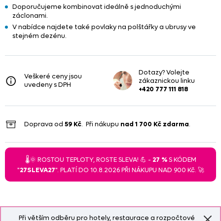
Doporučujeme kombinovat ideálně s jednoduchými
záclonami.
V nabídce najdete také povlaky na polštářky a ubrusy ve
stejném dezénu.
Dotazy? Volejte
Veškeré ceny jsou
zákaznickou linku
uvedeny s DPH
+420 777 111 818
Doprava od
59 Kč
. Při nákupu
nad
1 700 Kč
zdarma
.
🌡️🌞 ROSTOU TEPLOTY, ROSTE SLEVA! 💪 -
27 %
S KÓDEM
"
27SLEVA27
". PLATÍ DO 10.8.2026 PŘI NÁKUPU NAD 900 Kč. 🚀
Při větším odběru pro hotely, restaurace a rozpočtové