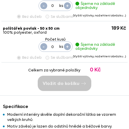
Šijeme na základě
-
+
ks
objednávky
(Vyšití výšivky, nažehlení obrázku…)
Bez služeb
Se službami
189 Kč
polštářek povlak - 50 x 50 cm
100% polyester, oxford
Šijeme na základě
-
+
ks
objednávky
(Vyšití výšivky, nažehlení obrázku…)
Bez služeb
Se službami
0 Kč
Celkem za vybrané položky
Vložit do košíku
Specifikace
Moderní interiéry skvěle doplní dekorační látka se vzorem
velkých kruhů.
Motiv závěsů je lazen do odstínů hnědé a béžové barvy.