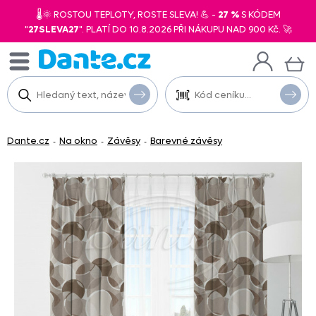
🌡️🌞 ROSTOU TEPLOTY, ROSTE SLEVA! 💪 -
27 %
S KÓDEM
"
27SLEVA27
". PLATÍ DO 10.8.2026 PŘI NÁKUPU NAD 900 Kč. 🚀
Dante.cz
Na okno
Závěsy
Barevné závěsy
-
-
-