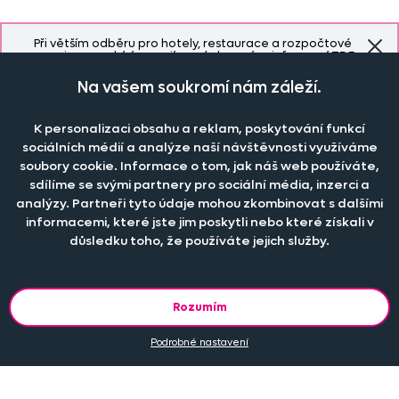
Při větším odběru pro hotely, restaurace a rozpočtové
organizace nabízíme zajímavé slevy, více informací
ZDE
.
Na vašem soukromí nám záleží.
Naše společnost
K personalizaci obsahu a reklam, poskytování funkcí
sociálních médií a analýze naší návštěvnosti využíváme
Doprava a platba
soubory cookie. Informace o tom, jak náš web používáte,
Časté dotazy
sdílíme se svými partnery pro sociální média, inzerci a
Kontakt
Jak změřit okno pro nákup záclon?
analýzy. Partneři tyto údaje mohou zkombinovat s dalšími
Pobočka
O nás
informacemi, které jste jim poskytli nebo které získali v
Jak objednat záclony a závěsy na dante.cz?
Pobočka a výdej objednávek otevřena
po-pá 7.30 - 16.00
důsledku toho, že používáte jejich služby.
Obchodní podmínky
Jak prát záclony a závěsy?
PRODEJNÍ ODDĚLENÍ - TELEFONICKY
Staňte se členem klubu Dante.cz
po-pá 7:30 - 16:00
Nastavení cookies
Tel.:
777 111 818
Jak prát povlečení a prostěradla?
Katalog zdarma
e-mail:
dotazy@dante.cz
Rozumím
Informace o materiálech
reklamace:
reklamace@dante.cz
Podrobné nastavení
Šití záclon a závěsů
Objevte slevy pro členy, získejte akční nabídky, novinky, tipy a
informace do vaší schránky.