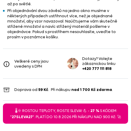
až po světlé.
Při objednávání dvou závěsů na jedno okno musíme v
některých případech ustřihnout více, než je objednané
množství, aby vzor navazoval. Naúčtujeme vám skutečně
střižené množství a navíc střižený materiál pošleme v
objednávce. Pokud s prostřihem nesouhlasíte, uveďte to
prosím v poznámce košíku.
Dotazy? Volejte
Veškeré ceny jsou
zákaznickou linku
uvedeny s DPH
+420 777 111 818
Doprava od
59 Kč
. Při nákupu
nad
1 700 Kč
zdarma
.
🌡️🌞 ROSTOU TEPLOTY, ROSTE SLEVA! 💪 -
27 %
S KÓDEM
"
27SLEVA27
". PLATÍ DO 10.8.2026 PŘI NÁKUPU NAD 900 Kč. 🚀