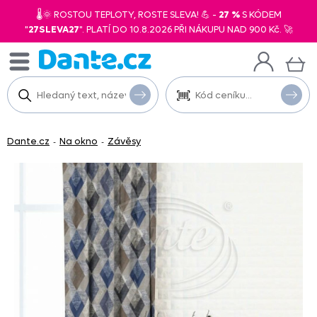
🌡️🌞 ROSTOU TEPLOTY, ROSTE SLEVA! 💪 -
27 %
S KÓDEM
"
27SLEVA27
". PLATÍ DO 10.8.2026 PŘI NÁKUPU NAD 900 Kč. 🚀
Dante.cz
Na okno
Závěsy
-
-