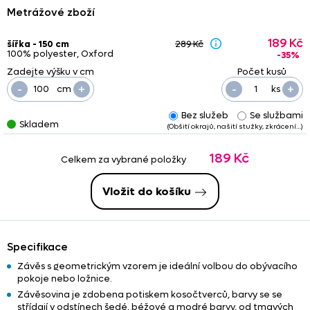
Metrážové zboží
189 Kč
šířka - 150 cm
289 Kč
100% polyester, Oxford
-35%
-
+
-
+
cm
ks
Bez služeb
Se službami
Skladem
(Obšití okrajů, našití stužky, zkrácení…)
189 Kč
Celkem za vybrané položky
Vložit do košíku
Specifikace
Závěs s geometrickým vzorem je ideální volbou do obývacího
pokoje nebo ložnice.
Závěsovina je zdobena potiskem kosočtverců, barvy se se
střídají v odstínech šedé, béžové a modré barvy, od tmavých