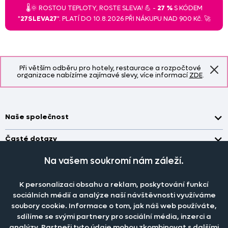
🌡️🌞 ROSTOU TEPLOTY, ROSTE SLEVA! 💪 -
27 %
S KÓDEM
"
27SLEVA27
". PLATÍ DO 10.8.2026 PŘI NÁKUPU NAD 900 Kč. 🚀
Při větším odběru pro hotely, restaurace a rozpočtové
organizace nabízíme zajímavé slevy, více informací
ZDE
.
Naše společnost
Doprava a platba
Časté dotazy
Kontakt
Jak změřit okno pro nákup záclon?
Na vašem soukromí nám záleží.
Pobočka
O nás
Jak objednat záclony a závěsy na dante.cz?
Pobočka a výdej objednávek otevřena
po-pá 7.30 - 16.00
Obchodní podmínky
K personalizaci obsahu a reklam, poskytování funkcí
Jak prát záclony a závěsy?
PRODEJNÍ ODDĚLENÍ - TELEFONICKY
sociálních médií a analýze naší návštěvnosti využíváme
Staňte se členem klubu Dante.cz
po-pá 7:30 - 16:00
Nastavení cookies
Tel.:
777 111 818
Jak prát povlečení a prostěradla?
soubory cookie. Informace o tom, jak náš web používáte,
sdílíme se svými partnery pro sociální média, inzerci a
Katalog zdarma
e-mail:
dotazy@dante.cz
Informace o materiálech
reklamace:
reklamace@dante.cz
analýzy. Partneři tyto údaje mohou zkombinovat s dalšími