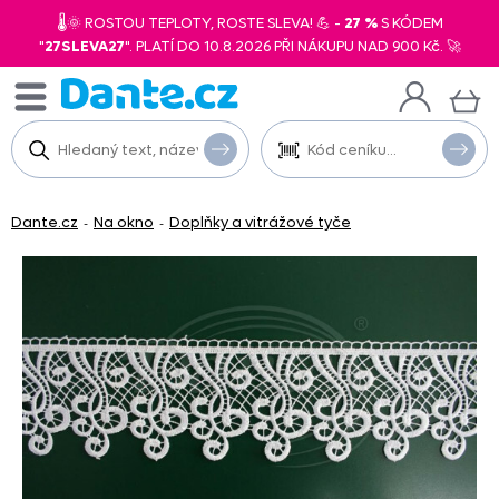
🌡️🌞 ROSTOU TEPLOTY, ROSTE SLEVA! 💪 -
27 %
S KÓDEM
"
27SLEVA27
". PLATÍ DO 10.8.2026 PŘI NÁKUPU NAD 900 Kč. 🚀
Dante.cz
Na okno
Doplňky a vitrážové tyče
-
-