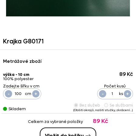
Krajka G80171
Metrážové zboží
89 Kč
výška - 10 cm
100% polyester
-
+
-
+
cm
ks
Bez služeb
Se službami
Skladem
(Obšití okrajů, našití stužky, zkrácení…)
89 Kč
Celkem za vybrané položky
Vložit do košíku