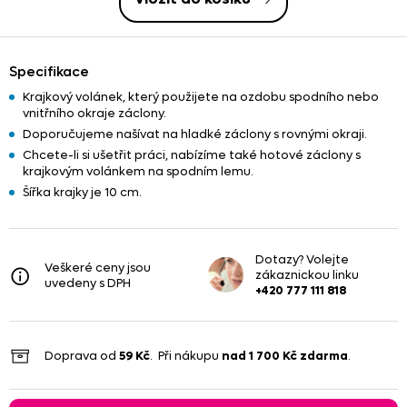
Specifikace
Krajkový volánek, který použijete na ozdobu spodního nebo
vnitřního okraje záclony.
Doporučujeme našívat na hladké záclony s rovnými okraji.
Chcete-li si ušetřit práci, nabízíme také hotové záclony s
krajkovým volánkem na spodním lemu.
Šířka krajky je 10 cm.
Dotazy? Volejte
Veškeré ceny jsou
zákaznickou linku
uvedeny s DPH
+420 777 111 818
Doprava od
59 Kč
. Při nákupu
nad
1 700 Kč
zdarma
.