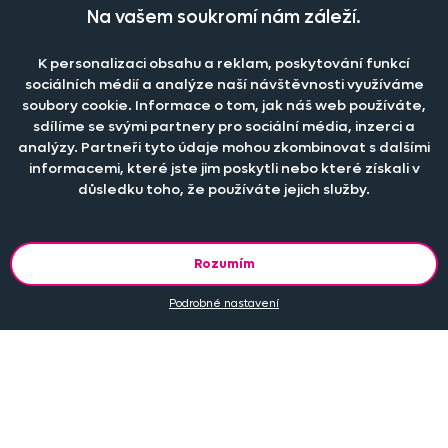
Na vašem soukromí nám záleží.
Při větším odběru pro hotely, restaurace a rozpočtové
organizace nabízíme zajímavé slevy, více informací
ZDE
.
K personalizaci obsahu a reklam, poskytování funkcí
sociálních médií a analýze naší návštěvnosti využíváme
soubory cookie. Informace o tom, jak náš web používáte,
sdílíme se svými partnery pro sociální média, inzerci a
Naše společnost
analýzy. Partneři tyto údaje mohou zkombinovat s dalšími
informacemi, které jste jim poskytli nebo které získali v
Doprava a platba
Časté dotazy
důsledku toho, že používáte jejich služby.
Kontakt
Jak změřit okno pro nákup záclon?
Pobočka
O nás
Jak objednat záclony a závěsy na dante.cz?
Pobočka a výdej objednávek otevřena
po-pá 7.30 - 16.00
Rozumím
Obchodní podmínky
Jak prát záclony a závěsy?
PRODEJNÍ ODDĚLENÍ - TELEFONICKY
Staňte se členem klubu Dante.cz
po-pá 7:30 - 16:00
Podrobné nastavení
Nastavení cookies
Tel.:
777 111 818
Jak prát povlečení a prostěradla?
Katalog zdarma
e-mail:
dotazy@dante.cz
Informace o materiálech
reklamace:
reklamace@dante.cz
Šití záclon a závěsů
Objevte slevy pro členy, získejte akční nabídky, novinky, tipy a
informace do vaší schránky.