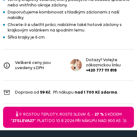
nebo vnitřního okraje záclony.
Doporučujeme kombinovat s hladkými záclonami z naší
nabídky.
Chcete-li si ušetřit práci, nabízíme také hotové záclony s
krajkovým volánkem na spodním lemu.
Šířka krajky je 6 cm.
Dotazy? Volejte
Veškeré ceny jsou
zákaznickou linku
uvedeny s DPH
+420 777 111 818
Doprava od
59 Kč
. Při nákupu
nad
1 700 Kč
zdarma
.
🌡️🌞 ROSTOU TEPLOTY, ROSTE SLEVA! 💪 -
27 %
S KÓDEM
"
27SLEVA27
". PLATÍ DO 10.8.2026 PŘI NÁKUPU NAD 900 Kč. 🚀