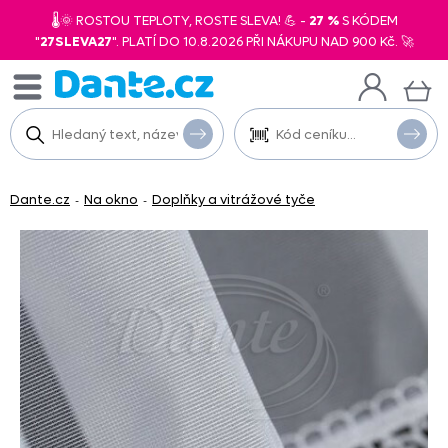
🌡️🌞 ROSTOU TEPLOTY, ROSTE SLEVA! 💪 -
27 %
S KÓDEM
"
27SLEVA27
". PLATÍ DO 10.8.2026 PŘI NÁKUPU NAD 900 Kč. 🚀
Dante.cz
Na okno
Doplňky a vitrážové tyče
-
-