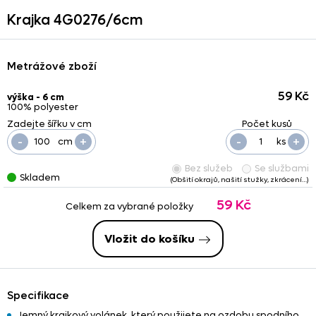
Krajka 4G0276/
6cm
Metrážové zboží
59 Kč
výška - 6 cm
100% polyester
-
+
-
+
cm
ks
Bez služeb
Se službami
Skladem
(Obšití okrajů, našití stužky, zkrácení…)
59 Kč
Celkem za vybrané položky
Vložit do košíku
Specifikace
Jemný krajkový volánek, který použijete na ozdobu spodního