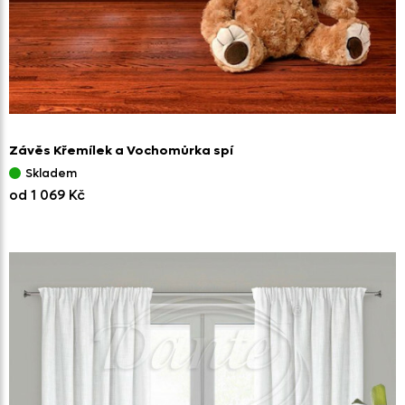
Závěs Křemílek a Vochomůrka spí
Skladem
od 1 069 Kč