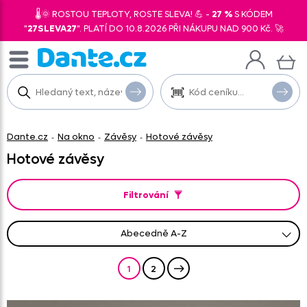
🌡️🌞 ROSTOU TEPLOTY, ROSTE SLEVA! 💪 -
27 %
S KÓDEM
"
27SLEVA27
". PLATÍ DO 10.8.2026 PŘI NÁKUPU NAD 900 Kč. 🚀
Dante.cz
Na okno
Závěsy
Hotové závěsy
-
-
-
Hotové závěsy
Filtrování
abecedně A-Z
od nejprodávanějšího
od nejlevnějšího
od nejnovějších
abecedně Z-A
od nejdražšího
1
2