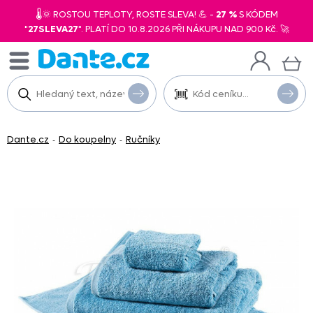
🌡️🌞 ROSTOU TEPLOTY, ROSTE SLEVA! 💪 -
27 %
S KÓDEM
"
27SLEVA27
". PLATÍ DO 10.8.2026 PŘI NÁKUPU NAD 900 Kč. 🚀
Dante.cz
Do koupelny
Ručníky
-
-