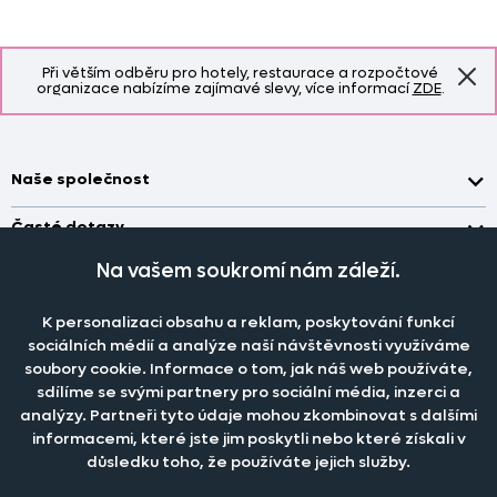
Při větším odběru pro hotely, restaurace a rozpočtové
organizace nabízíme zajímavé slevy, více informací
ZDE
.
Naše společnost
Doprava a platba
Časté dotazy
Kontakt
Jak změřit okno pro nákup záclon?
Na vašem soukromí nám záleží.
Pobočka
O nás
Jak objednat záclony a závěsy na dante.cz?
Pobočka a výdej objednávek otevřena
po-pá 7.30 - 16.00
K personalizaci obsahu a reklam, poskytování funkcí
Obchodní podmínky
Jak prát záclony a závěsy?
PRODEJNÍ ODDĚLENÍ - TELEFONICKY
sociálních médií a analýze naší návštěvnosti využíváme
Staňte se členem klubu Dante.cz
po-pá 7:30 - 16:00
Nastavení cookies
soubory cookie. Informace o tom, jak náš web používáte,
Tel.:
777 111 818
Jak prát povlečení a prostěradla?
sdílíme se svými partnery pro sociální média, inzerci a
Katalog zdarma
e-mail:
dotazy@dante.cz
Informace o materiálech
analýzy. Partneři tyto údaje mohou zkombinovat s dalšími
reklamace:
reklamace@dante.cz
informacemi, které jste jim poskytli nebo které získali v
Šití záclon a závěsů
důsledku toho, že používáte jejich služby.
Objevte slevy pro členy, získejte akční nabídky, novinky, tipy a
informace do vaší schránky.