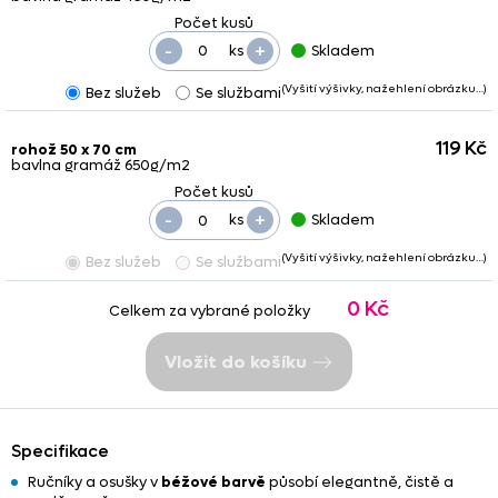
-
+
ks
Skladem
(Vyšití výšivky, nažehlení obrázku…)
Bez služeb
Se službami
119 Kč
rohož 50 x 70 cm
bavlna gramáž 650g/m2
-
+
ks
Skladem
(Vyšití výšivky, nažehlení obrázku…)
Bez služeb
Se službami
0 Kč
Celkem za vybrané položky
Vložit do košíku
Specifikace
Ručníky a osušky v
béžové barvě
působí elegantně, čistě a