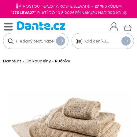
🌡️🌞 ROSTOU TEPLOTY, ROSTE SLEVA! 💪 -
27 %
S KÓDEM
"
27SLEVA27
". PLATÍ DO 10.8.2026 PŘI NÁKUPU NAD 900 Kč. 🚀
Dante.cz
Do koupelny
Ručníky
-
-