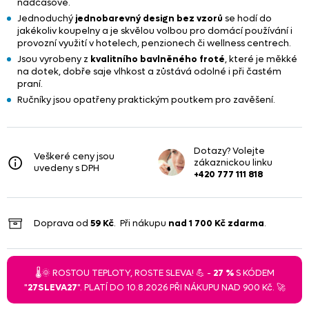
nadčasově.
Jednoduchý
jednobarevný design bez vzorů
se hodí do
jakékoliv koupelny a je skvělou volbou pro domácí používání i
provozní využití v hotelech, penzionech či wellness centrech.
Jsou vyrobeny z
kvalitního bavlněného froté
, které je měkké
na dotek, dobře saje vlhkost a zůstává odolné i při častém
praní.
Ručníky jsou opatřeny praktickým poutkem pro zavěšení.
Dotazy? Volejte
Veškeré ceny jsou
zákaznickou linku
uvedeny s DPH
+420 777 111 818
Doprava od
59 Kč
. Při nákupu
nad
1 700 Kč
zdarma
.
🌡️🌞 ROSTOU TEPLOTY, ROSTE SLEVA! 💪 -
27 %
S KÓDEM
"
27SLEVA27
". PLATÍ DO 10.8.2026 PŘI NÁKUPU NAD 900 Kč. 🚀