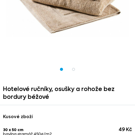
Hotelové ručníky,
osušky a rohože bez
bordury béžové
Kusové zboží
49 Kč
30 x 50 cm
bavlna gramáž 450g/m2