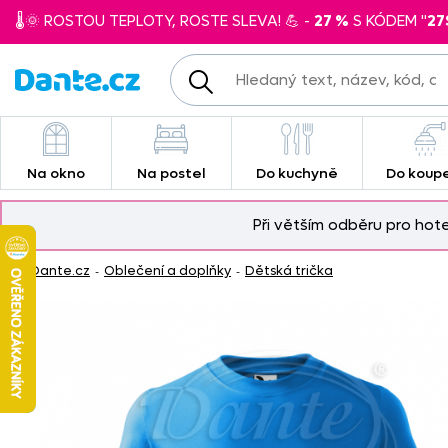
🌡️🌞 ROSTOU TEPLOTY, ROSTE SLEVA! 💪 -
27 %
S KÓDEM "
27
Na okno
Na postel
Do kuchyně
Do koup
Při větším odběru pro hot
Dante.cz
Oblečení a doplňky
Dětská trička
-
-