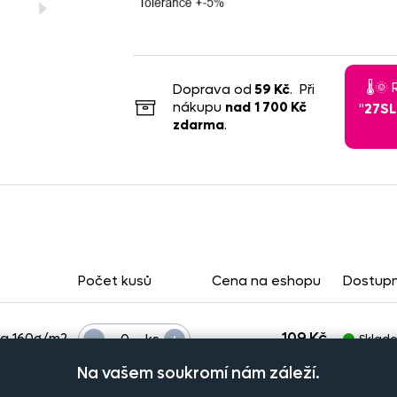
🌡️
Doprava od
59 Kč
. Při
nákupu
nad
1 700 Kč
"
27S
zdarma
.
Počet kusů
Cena na eshopu
Dostup
-
+
109 Kč
na 160g/m2
ks
Sklad
Na vašem soukromí nám záleží.