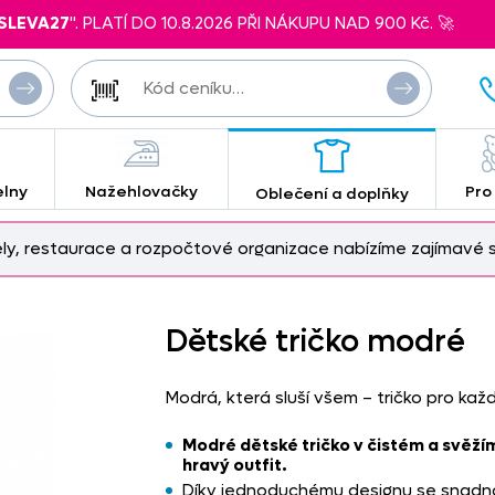
SLEVA27
". PLATÍ DO 10.8.2026 PŘI NÁKUPU NAD 900 Kč. 🚀
elny
Nažehlovačky
Pro
Oblečení a doplňky
ely, restaurace a rozpočtové organizace nabízíme zajímavé s
Dětské tričko modré
Modrá, která sluší všem – tričko pro ka
Modré dětské tričko v čistém a svěž
hravý outfit.
Díky jednoduchému designu se snadno 