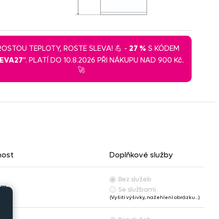
 ROSTOU TEPLOTY, ROSTE SLEVA! 💪 -
27 %
S KÓDEM
LEVA27
". PLATÍ DO 10.8.2026 PŘI NÁKUPU NAD 900 Kč.
🚀
nost
Doplňkové služby
Bez služeb
em
Se službami
(Vyšití výšivky, nažehlení obrázku…)