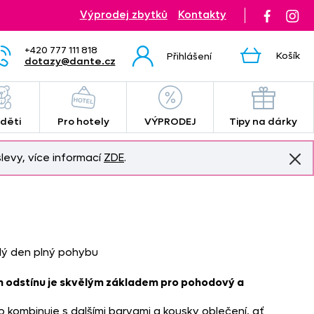
Výprodej zbytků
Kontakty
+420 777 111 818
Košík
Přihlášení
dotazy@dante.cz
 děti
Pro hotely
VÝPRODEJ
Tipy na dárky
levy, více informací
ZDE
.
ždý den plný pohybu
ím odstínu je skvělým základem pro pohodový a
kombinuje s dalšími barvami a kousky oblečení, ať