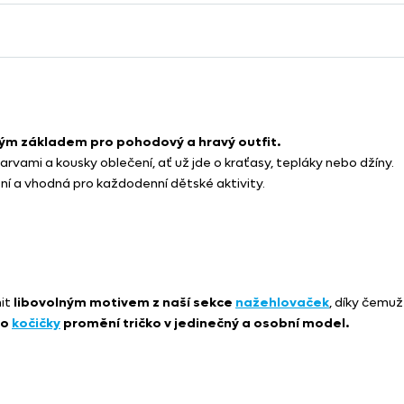
lým základem pro pohodový a hravý outfit.
vami a kousky oblečení, ať už jde o kraťasy, tepláky nebo džíny.
ení a vhodná pro každodenní dětské aktivity.
nit
libovolným motivem z naší sekce
nažehlovaček
, díky čemu
bo
kočičky
promění tričko v jedinečný a osobní model.