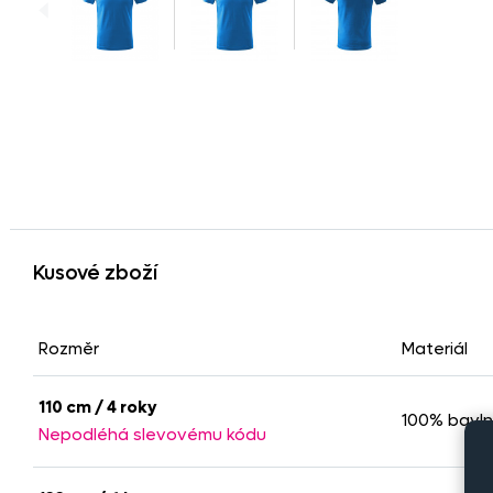
Kusové zboží
Rozměr
Materiál
110 cm / 4 roky
100% bavl
Nepodléhá slevovému kódu