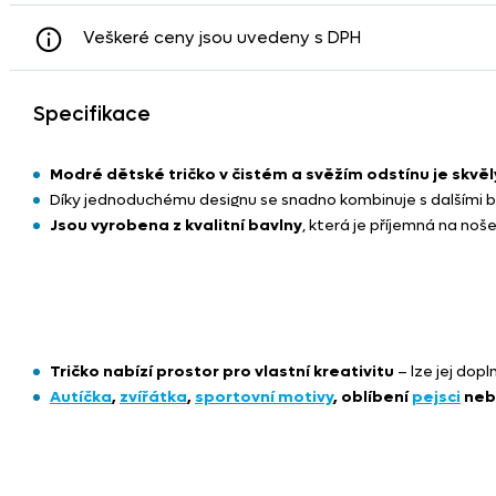
Veškeré ceny jsou uvedeny s DPH
Specifikace
Modré dětské tričko v čistém a svěžím odstínu je skvě
Díky jednoduchému designu se snadno kombinuje s dalšími bar
Jsou vyrobena z kvalitní bavlny
, která je příjemná na noš
Tričko nabízí prostor pro vlastní kreativitu
– lze jej dopl
Autíčka
,
zvířátka
,
sportovní motivy
, oblíbení
pejsci
ne