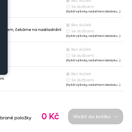
Bez služeb
em
Se službami
(Vyšití výšivky, nažehlení obrázku…)
Bez služeb
skladem, čekáme na naskladnění
Se službami
(Vyšití výšivky, nažehlení obrázku…)
Bez služeb
em
Se službami
(Vyšití výšivky, nažehlení obrázku…)
Bez služeb
em
Se službami
(Vyšití výšivky, nažehlení obrázku…)
0 Kč
Vložit do košíku
ybrané položky