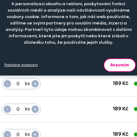
K personalizaci obsahu a reklam, poskytování funkcí
sociálních médií a analýze naší návštěvnosti využíváme
Počet kusů
Cena na eshopu
D
soubory cookie. Informace o tom, jak náš web používáte,
sdílíme se svými partnery pro sociální média, inzerci a
analýzy. Partneři tyto údaje mohou zkombinovat s dalšími
-
+
189 Kč
ks
informacemi, které jste jim poskytli nebo které získali v
důsledku toho, že používáte jejich služby.
-
+
189 Kč
ks
Rozumím
Podrobné nastavení
-
+
189 Kč
ks
-
+
189 Kč
ks
-
+
189 Kč
ks