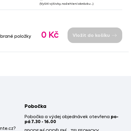
(Vyšití výšivky, nažehlení obrázku…)
0 Kč
Vložit do košíku
ybrané položky
Pobočka
Pobočka a výdej objednávek otevřena
po-
pá 7.30 - 16.00
nte.cz?