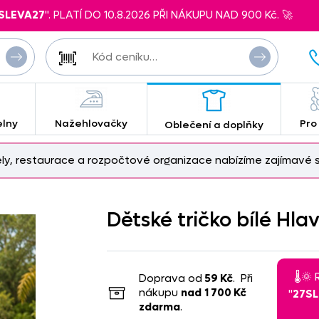
SLEVA27
". PLATÍ DO 10.8.2026 PŘI NÁKUPU NAD 900 Kč. 🚀
elny
Nažehlovačky
Pro
Oblečení a doplňky
ely, restaurace a rozpočtové organizace nabízíme zajímavé s
Dětské tričko bílé Hla
🌡️
Doprava od
59 Kč
. Při
nákupu
nad
1 700 Kč
"
27S
zdarma
.