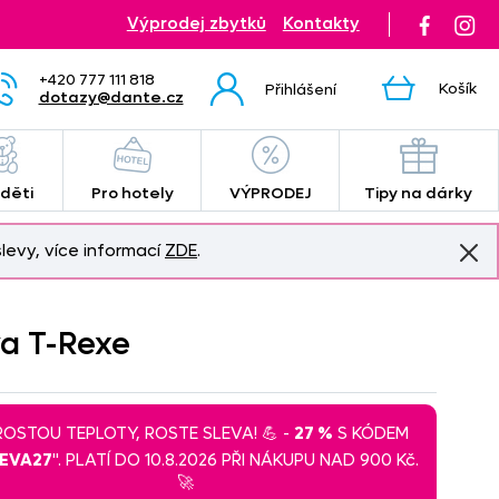
Výprodej zbytků
Kontakty
+420 777 111 818
Košík
Přihlášení
dotazy@dante.cz
 děti
Pro hotely
VÝPRODEJ
Tipy na dárky
levy, více informací
ZDE
.
va T-Rexe
 ROSTOU TEPLOTY, ROSTE SLEVA! 💪 -
27 %
S KÓDEM
LEVA27
". PLATÍ DO 10.8.2026 PŘI NÁKUPU NAD 900 Kč.
🚀