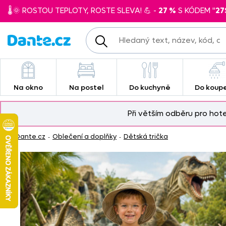
🌡️🌞 ROSTOU TEPLOTY, ROSTE SLEVA! 💪 -
27 %
S KÓDEM "
27
Na okno
Na postel
Do kuchyně
Do koup
Při větším odběru pro hot
Dante.cz
Oblečení a doplňky
Dětská trička
-
-