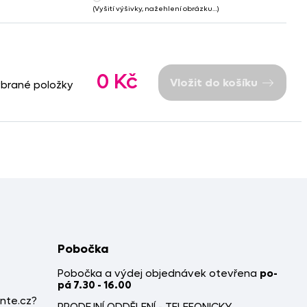
(Vyšití výšivky, nažehlení obrázku…)
0 Kč
Vložit do košíku
ybrané položky
Pobočka
Pobočka a výdej objednávek otevřena
po-
pá 7.30 - 16.00
nte.cz?