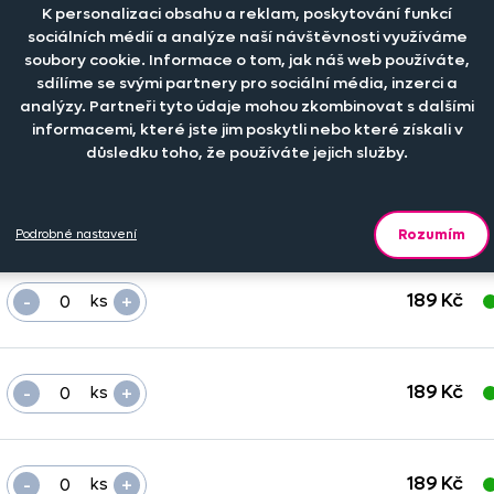
K personalizaci obsahu a reklam, poskytování funkcí
sociálních médií a analýze naší návštěvnosti využíváme
Počet kusů
Cena na eshopu
D
soubory cookie. Informace o tom, jak náš web používáte,
sdílíme se svými partnery pro sociální média, inzerci a
analýzy. Partneři tyto údaje mohou zkombinovat s dalšími
-
+
189 Kč
ks
informacemi, které jste jim poskytli nebo které získali v
důsledku toho, že používáte jejich služby.
-
+
189 Kč
ks
Rozumím
Podrobné nastavení
-
+
189 Kč
ks
-
+
189 Kč
ks
-
+
189 Kč
ks