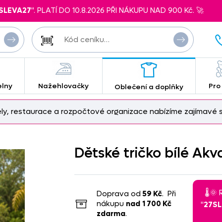
SLEVA27
". PLATÍ DO 10.8.2026 PŘI NÁKUPU NAD 900 Kč. 🚀
elny
Nažehlovačky
Pro
Oblečení a doplňky
ely, restaurace a rozpočtové organizace nabízíme zajímavé s
Dětské tričko bílé Akv
🌡️
Doprava od
59 Kč
. Při
nákupu
nad
1 700 Kč
"
27S
zdarma
.