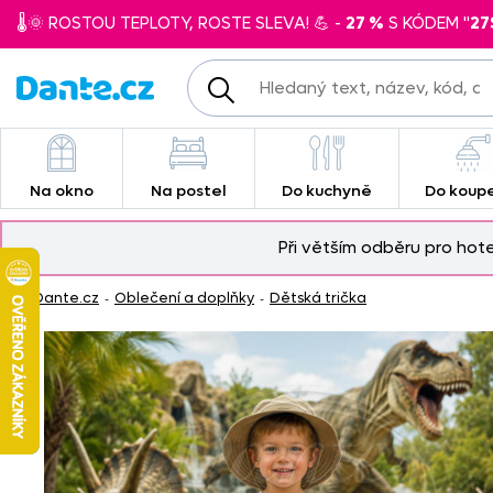
🌡️🌞 ROSTOU TEPLOTY, ROSTE SLEVA! 💪 -
27 %
S KÓDEM "
27
Na okno
Na postel
Do kuchyně
Do koup
Při větším odběru pro hot
Dante.cz
Oblečení a doplňky
Dětská trička
-
-