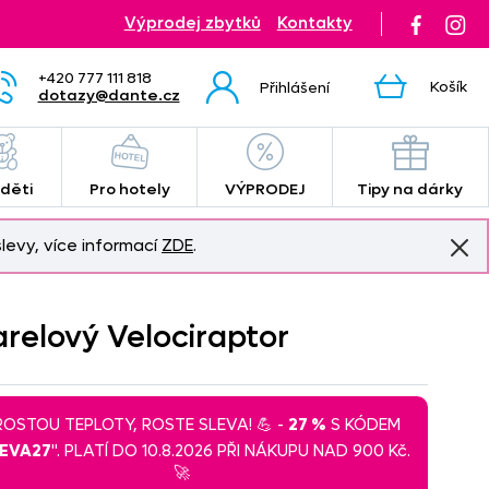
Výprodej zbytků
Kontakty
+420 777 111 818
Košík
Přihlášení
dotazy@dante.cz
 děti
Pro hotely
VÝPRODEJ
Tipy na dárky
levy, více informací
ZDE
.
arelový Velociraptor
 ROSTOU TEPLOTY, ROSTE SLEVA! 💪 -
27 %
S KÓDEM
LEVA27
". PLATÍ DO 10.8.2026 PŘI NÁKUPU NAD 900 Kč.
🚀