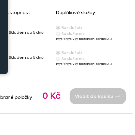
Dostupnost
Doplňkové služby
Bez služeb
Skladem do 5 dnů
Se službami
(Vyšití výšivky, nažehlení obrázku…)
Bez služeb
Skladem do 5 dnů
Se službami
(Vyšití výšivky, nažehlení obrázku…)
0 Kč
Vložit do košíku
ybrané položky