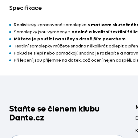
Specifikace
Realisticky zpracovaná samolepka
s motivem skutečného
Samolepky jsou vyrobeny z
odolné a kvalitní textilní fólie
Můžete je použít i na stěny s drsnějším povrchem
.
Textilní samolepky můžete snadno několikrát odlepit a přemís
Pokud se slepí nebo pomačkají, snadno je rozlepíte a narov
Při lepení jsou příjemné na dotek, což ocení nejen dospělí, a
Staňte se členem klubu
Dante.cz