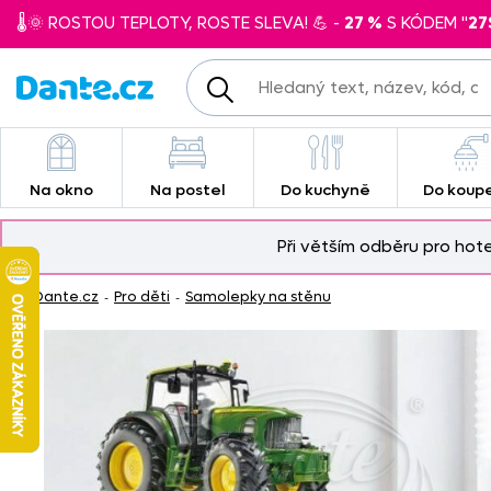
🌡️🌞 ROSTOU TEPLOTY, ROSTE SLEVA! 💪 -
27 %
S KÓDEM "
27
Na okno
Na postel
Do kuchyně
Do koup
Při větším odběru pro hot
Dante.cz
Pro děti
Samolepky na stěnu
-
-