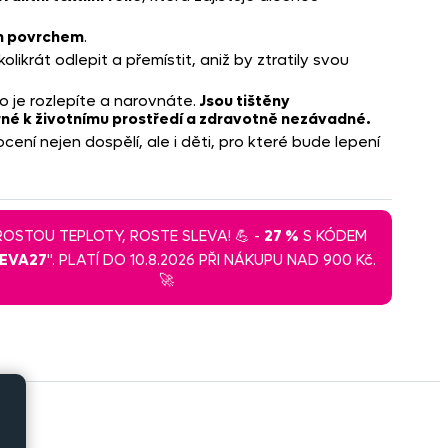
ím povrchem
.
ikrát odlepit a přemístit, aniž by ztratily svou
 je rozlepíte a narovnáte.
Jsou tištěny
rné k životnímu prostředí a zdravotně nezávadné.
ocení nejen dospělí, ale i děti, pro které bude lepení
 ROSTOU TEPLOTY, ROSTE SLEVA! 💪 -
27 %
S KÓDEM
LEVA27
". PLATÍ DO 10.8.2026 PŘI NÁKUPU NAD 900 Kč.
🚀