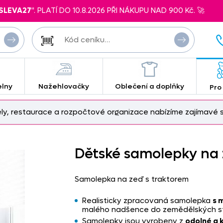
SLEVA27
". PLATÍ DO 10.8.2026 PŘI NÁKUPU NAD 900 Kč. 🚀
elny
Nažehlovačky
Oblečení a doplňky
Pro
ely, restaurace a rozpočtové organizace nabízíme zajímavé s
Dětské samolepky na z
Samolepka na zeď s traktorem
Realisticky zpracovaná samolepka
s 
malého nadšence do zemědělských st
Samolepky jsou vyrobeny z
odolné a kv