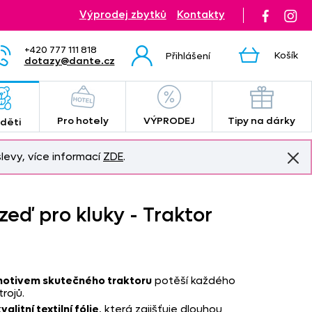
Výprodej zbytků
Kontakty
+420 777 111 818
Košík
Přihlášení
dotazy@dante.cz
Pro hotely
VÝPRODEJ
Tipy na dárky
 děti
levy, více informací
ZDE
.
eď pro kluky - Traktor
motivem skutečného traktoru
potěší každého
rojů.
alitní textilní fólie
, která zajišťuje dlouhou