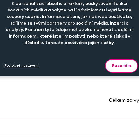
K personalizaci obsahu a reklam, poskytování funkcí
sociálních médií a analýze naší návštěvnosti využíváme
teriál
Počet kusů
Cena na eshopu
soubory cookie. Informace o tom, jak náš web používáte,
sdílíme se svými partnery pro sociální média, inzerci a
analýzy. Partneři tyto údaje mohou zkombinovat s dalšími
-
+
1 110 Kč
xtilní fólie
ks
informacemi, které jste jim poskytli nebo které získali v
důsledku toho, že používáte jejich služby.
-
+
1 490 Kč
xtilní fólie
ks
Rozumím
Podrobné nastavení
Celkem za v