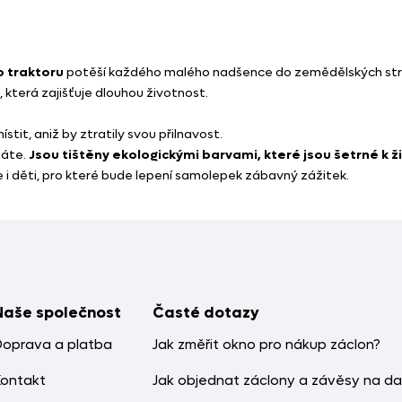
 traktoru
potěší každého malého nadšence do zemědělských str
, která zajišťuje dlouhou životnost.
tit, aniž by ztratily svou přilnavost.
náte.
Jsou tištěny ekologickými barvami, které jsou šetrné k
le i děti, pro které bude lepení samolepek zábavný zážitek.
Naše společnost
Časté dotazy
Doprava a platba
Jak změřit okno pro nákup záclon?
Kontakt
Jak objednat záclony a závěsy na da