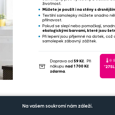
životnost.
Můžete je použít i na stěny s drsnějš
Textilní samolepky můžete snadno někol
přilnavost.
Pokud se slepí nebo pomačkají, snadno
ekologickými barvami, které jsou šet
Při lepení jsou příjemné na dotek, což 
samolepek zábavný zážitek.
🌡️
Doprava od
59 Kč
. Při
nákupu
nad
1 700 Kč
"
27S
zdarma
.
Na vašem soukromí nám záleží.