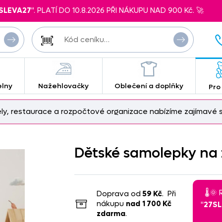
SLEVA27
". PLATÍ DO 10.8.2026 PŘI NÁKUPU NAD 900 Kč. 🚀
elny
Nažehlovačky
Oblečení a doplňky
Pro
ely, restaurace a rozpočtové organizace nabízíme zajímavé s
Dětské samolepky na 
🌡️
Doprava od
59 Kč
. Při
nákupu
nad
1 700 Kč
"
27S
zdarma
.