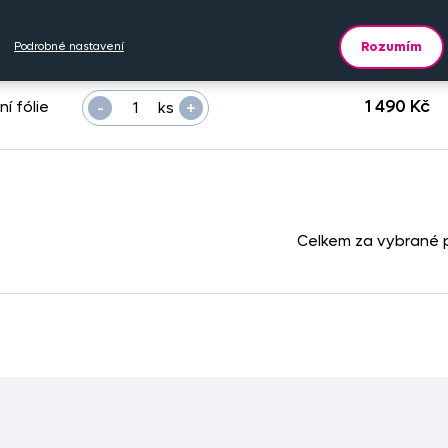
iál
Počet kusů
Cena na eshopu
Rozumím
Podrobné nastavení
-
+
1 490 Kč
ní fólie
ks
Celkem za vybrané 