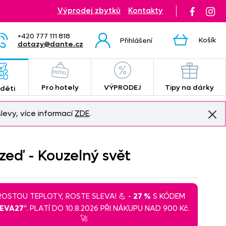
Výprodej zbytků
Kontakty
+420 777 111 818
Košík
Přihlášení
dotazy@dante.cz
Pro hotely
VÝPRODEJ
Tipy na dárky
 děti
levy, více informací
ZDE
.
zeď - Kouzelný svět
 ROSTOU TEPLOTY, ROSTE SLEVA! 💪 -
27 %
S KÓDEM
LEVA27
". PLATÍ DO 10.8.2026 PŘI NÁKUPU NAD 900 Kč.
🚀