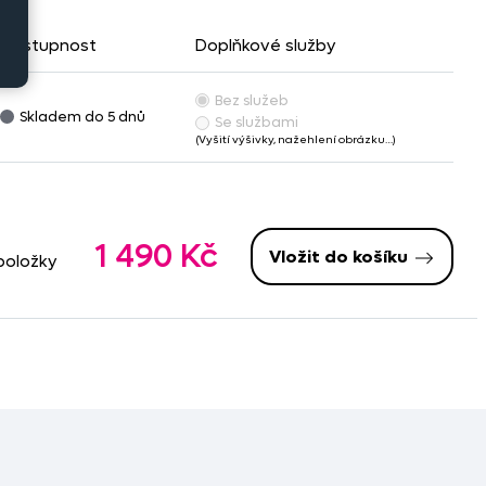
Dostupnost
Doplňkové služby
Bez služeb
Skladem do 5 dnů
Se službami
(Vyšití výšivky, nažehlení obrázku…)
1 490 Kč
Vložit do košíku
položky