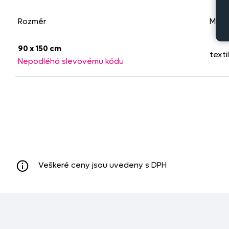
Rozměr
Mater
90 x 150 cm
textil
Nepodléhá slevovému kódu
Veškeré ceny jsou uvedeny s DPH