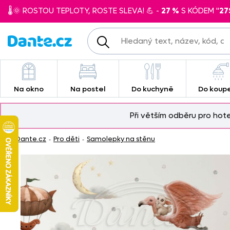
🌡️🌞 ROSTOU TEPLOTY, ROSTE SLEVA! 💪 -
27 %
S KÓDEM "
27
Na okno
Na postel
Do kuchyně
Do koup
Při větším odběru pro hot
Dante.cz
Pro děti
Samolepky na stěnu
-
-