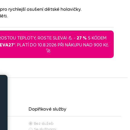
ro rychlejší osušení dětské holavičky.
ěti.
 ROSTOU TEPLOTY, ROSTE SLEVA! 💪 -
27 %
S KÓDEM
LEVA27
". PLATÍ DO 10.8.2026 PŘI NÁKUPU NAD 900 Kč.
🚀
ost
Doplňkové služby
Bez služeb
em
Se službami