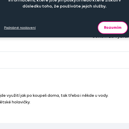
informacemi, které jste jim poskytli nebo které získali v
důsledku toho, že používáte jejich služby.
Rozumím
Podrobné nastavení
Celkem za vybra
 využití jak po koupeli doma, tak třeba i někde u vody.
ětské holavičky.