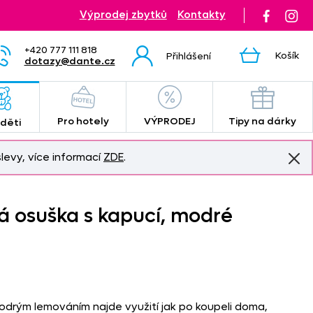
Výprodej zbytků
Kontakty
+420 777 111 818
Košík
Přihlášení
dotazy@dante.cz
Pro hotely
VÝPRODEJ
Tipy na dárky
 děti
levy, více informací
ZDE
.
á osuška s kapucí,
modré
odrým lemováním najde využití jak po koupeli doma,