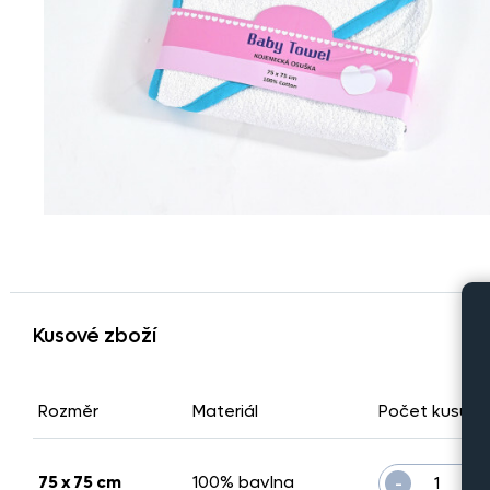
Kusové zboží
Rozměr
Materiál
Počet kusů
-
75 x 75 cm
100% bavlna
ks