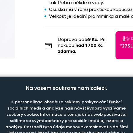
tak třeba i někde u vody.
Osuška má v rohu praktickou kapucku p
Velikost je ideální pro miminka a malé d
🌡️
Doprava od
59 Kč
. Při
nákupu
nad
1 700 Kč
"
27S
zdarma
.
Na vašem soukromí nám záleží.
K personalizaci obsahu a reklam, poskytování funkcí
sociálních médií a analýze naší návštěvnosti využíváme
Cena na eshopu
Dostupn
soubory cookie. Informace o tom, jak náš web používáte,
sdílíme se svými partnery pro sociální média, inzerci a
analýzy. Partneři tyto údaje mohou zkombinovat s dalšími
+
269 Kč
Sklad