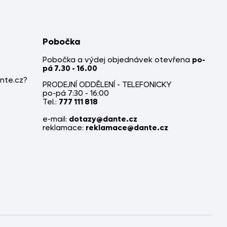
Pobočka
Pobočka a výdej objednávek otevřena
po-
pá 7.30 - 16.00
nte.cz?
PRODEJNÍ ODDĚLENÍ - TELEFONICKY
po-pá 7:30 - 16:00
Tel.:
777 111 818
e-mail:
dotazy@dante.cz
reklamace:
reklamace@dante.cz