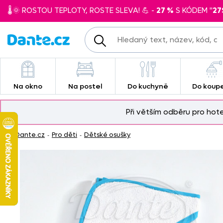
🌡️🌞 ROSTOU TEPLOTY, ROSTE SLEVA! 💪 -
27 %
S KÓDEM "
27
Na okno
Na postel
Do kuchyně
Do koup
Při větším odběru pro hot
Dante.cz
Pro děti
Dětské osušky
-
-