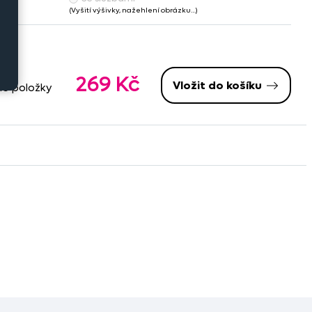
(Vyšití výšivky, nažehlení obrázku…)
269 Kč
Vložit do košíku
né položky