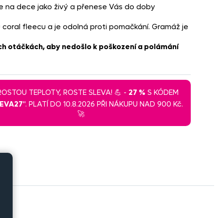
exe na dece jako živý a přenese Vás do doby
coral fleecu a je odolná proti pomačkání. Gramáž je
ch otáčkách, aby nedošlo k poškození a polámání
 ROSTOU TEPLOTY, ROSTE SLEVA! 💪 -
27 %
S KÓDEM
LEVA27
". PLATÍ DO 10.8.2026 PŘI NÁKUPU NAD 900 Kč.
🚀