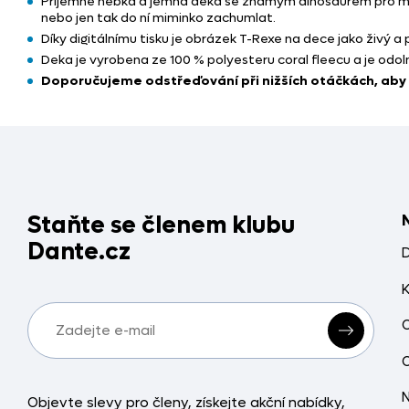
Příjemně hebká a jemná deka se známým dinosaurem pro malé
nebo jen tak do ní miminko zachumlat.
Díky digitálnímu tisku je obrázek T-Rexe na dece jako živý 
Deka je vyrobena ze 100 % polyesteru coral fleecu a je odo
Doporučujeme odstřeďování při nižších otáčkách, aby
Staňte se členem klubu
Dante.cz
Objevte slevy pro členy, získejte akční nabídky,