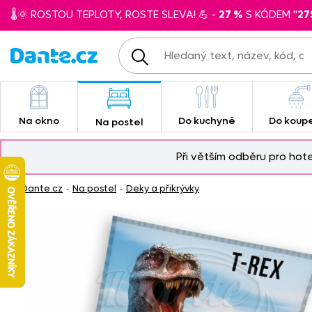
🌡️🌞 ROSTOU TEPLOTY, ROSTE SLEVA! 💪 -
27 %
S KÓDEM "
27
Na okno
Do kuchyně
Do koup
Na postel
Při větším odběru pro hot
Dante.cz
Na postel
Deky a přikrývky
-
-