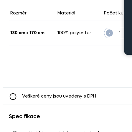
Rozměr
Materiál
Počet kusů
-
130 cm x 170 cm
100% polyester
ks
Veškeré ceny jsou uvedeny s DPH
Specifikace