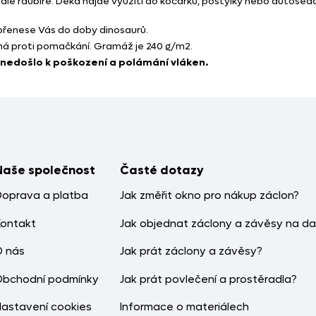
 raubíře. Deka najde využití do kočárku, postýlky nebo autosedač
a přenese Vás do doby dinosaurů.
lná proti pomačkání. Gramáž je 240 g/m2.
 nedošlo k poškození a polámání vláken.
Naše společnost
Časté dotazy
Doprava a platba
Jak změřit okno pro nákup záclon?
Kontakt
Jak objednat záclony a závěsy na da
O nás
Jak prát záclony a závěsy?
Obchodní podmínky
Jak prát povlečení a prostěradla?
Nastavení cookies
Informace o materiálech