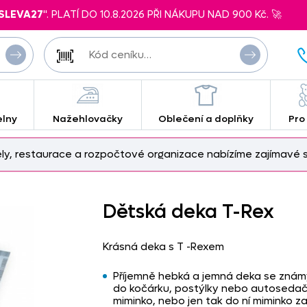
SLEVA27
". PLATÍ DO 10.8.2026 PŘI NÁKUPU NAD 900 Kč. 🚀
elny
Nažehlovačky
Oblečení a doplňky
Pro
ely, restaurace a rozpočtové organizace nabízíme zajímavé s
Dětská deka T-Rex
Krásná deka s T -Rexem
Příjemně hebká a jemná deka se známý
do kočárku, postýlky nebo autosedačky
miminko, nebo jen tak do ní miminko z