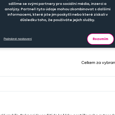
sdílíme se svými partnery pro sociální média, inzerci a
analýzy. Partneři tyto údaje mohou zkombinovat s dalšími
Cena na esh
Cena na prodejně
informacemi, které jste jim poskytli nebo které získali v
důsledku toho, že používáte jejich služby.
39
+
409 Kč
Rozumím
Podrobné nastavení
Celkem za vybra