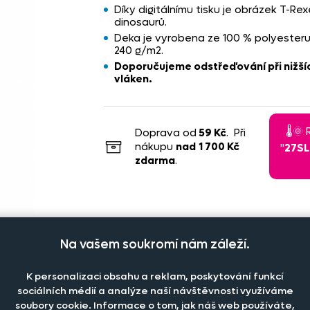
Díky digitálnímu tisku je obrázek T-R
dinosaurů.
Deka je vyrobena ze 100 % polyesteru 
240 g/m2.
Doporučujeme odstřeďování při nižší
vláken.
🌡️
Doprava od
59 Kč
. Při
nákupu
nad
1 700 Kč
"
27S
zdarma
.
Na vašem soukromí nám záleží.
K personalizaci obsahu a reklam, poskytování funkcí
sociálních médií a analýze naší návštěvnosti využíváme
soubory cookie. Informace o tom, jak náš web používáte,