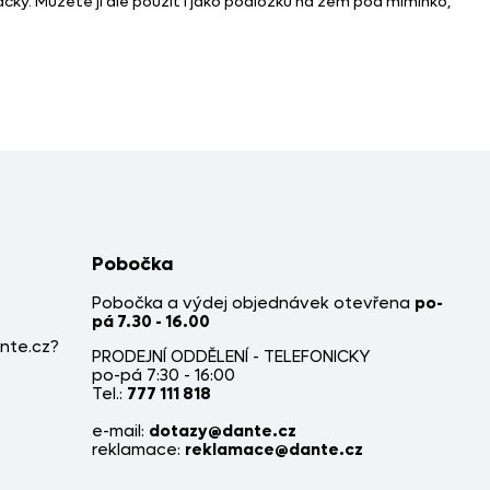
ky. Můžete jí ale použít i jako podložku na zem pod miminko,
Pobočka
Pobočka a výdej objednávek otevřena
po-
pá 7.30 - 16.00
nte.cz?
PRODEJNÍ ODDĚLENÍ - TELEFONICKY
po-pá 7:30 - 16:00
Tel.:
777 111 818
e-mail:
dotazy@dante.cz
reklamace:
reklamace@dante.cz