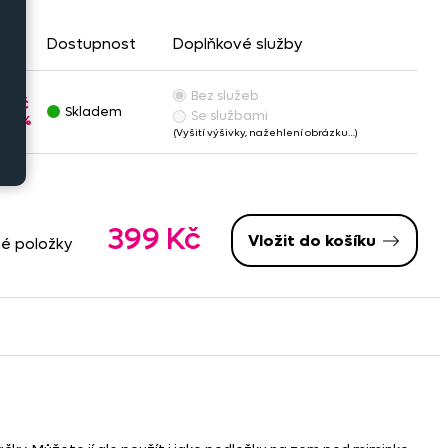
opu
Dostupnost
Doplňkové služby
Bez služeb
9 Kč
Skladem
Se službami
-2%
(Vyšití výšivky, nažehlení obrázku…)
399 Kč
Vložit do košíku
né položky