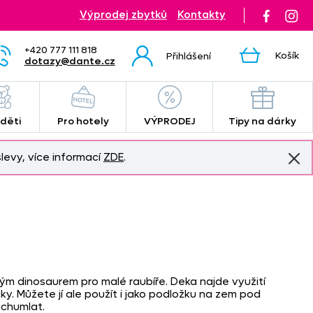
Výprodej zbytků
Kontakty
+420 777 111 818
Košík
Přihlášení
dotazy@dante.cz
 děti
Pro hotely
VÝPRODEJ
Tipy na dárky
levy, více informací
ZDE
.
m dinosaurem pro malé raubíře. Deka najde využití
. Můžete jí ale použít i jako podložku na zem pod
achumlat.